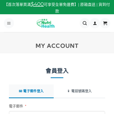
跳
$400
【首次落單買滿
可享受全單免運費】| 原箱直送 | 貨到付
至
款
內
容
MY ACCOUNT
會員登入
📧 電子郵件登入
📱 電話號碼登入
電子郵件
*