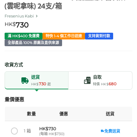
(雲呢拿味) 24支/箱
Fresenius Kabi
HK$
730
滿 HK$400 免運費
特快 1-4 個工作日送達
支持貨到付款
全部產品 100% 原廠及直供來源
收貨方式
送貨
自取
730
680
HK$
起
特價 HK$
量價優惠
數量
優惠
送貨
HK$730
1 箱
免費送貨
(每箱 HK$730)