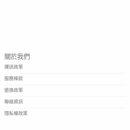
方便居家護理或外出時使用
產品規格
產品名稱: Fresenius Kabi 2kcal 高能量纖維營養品 (雲
呢拿味)
規格: 24支裝
能量: 每支提供2千卡
關於我們
特色成分: 添加膳食纖維
運送政策
口味: 雲呢拿
服務條款
品牌: Fresenius Kabi
退換政策
產地資訊: 品牌總部位於德國，香港由Fresenius Kabi
Asia Pacific Ltd. 及 Fresenius Kabi Hong Kong Ltd.
聯絡資訊
營運
隱私權政策
資料來源