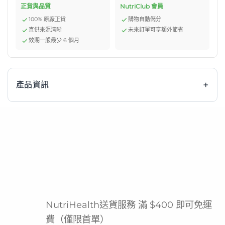
正貨與品質
NutriClub 會員
100% 原廠正貨
購物自動儲分
直供來源清晰
未來訂單可享額外節省
效期一般最少 6 個月
+
產品資訊
Fresenius Kabi 2kcal 2千卡高能量纖維雲呢拿味營養品，
是專為需要密集營養支援及關注腸道健康人士設計的醫學級
營養補充品。每支獨立包裝的營養奶提供高達2千卡能量，
並特別添加膳食纖維，有助於維持腸道正常蠕動與功能，非
常適合術後恢復、食慾不振、營養攝取不足或需要額外能量
補充的狀況。由國際知名醫療保健公司Fresenius Kabi製
NutriHealth送貨服務 滿 $400 即可免運
造，秉承德國嚴謹工藝與最高品質標準，確保產品安全可
費（僅限首單）
靠，為您提供全面且易於吸收的營養支持，是居家照護或外