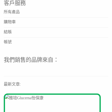
https://www.fresenius-kabi.com/hk
客戶服務
https://fresenius-kabi.com/hk
所有產品
https://www.fresenius-kabi.com/entities
購物車
Fresenius Kabi 2kcal 營養奶適合哪些人士飲用？
結賬
本產品專為需要高能量補充及腸道健康支援的人士設計，特
帳號
別適合術後恢復、食慾不振、營養不良、咀嚼或吞嚥困難，
以及因疾病或治療導致營養需求增加的人士。使用前建議諮
詢醫生或營養師。
我們銷售的品牌來自：
這款營養品含有纖維嗎？有什麼好處？
是的，Fresenius Kabi 2kcal 營養奶添加了膳食纖維。膳
食纖維有助於維持腸道正常蠕動與功能，促進腸道健康，對
於需要長期營養支持或臥床的人士尤其有益。
最新文章:
產品是由哪家公司生產的？品質有保證嗎？
本產品由國際知名的醫療保健公司 Fresenius Kabi 製造。
該公司致力於達到最高品質標準，在製藥、營養及醫療技術
領域提供創新解決方案，產品品質可靠，廣受醫療專業人士