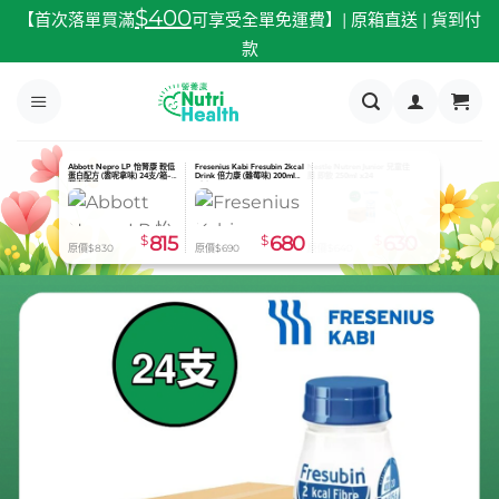
跳
$400
【首次落單買滿
可享受全單免運費】| 原箱直送 | 貨到付
至
款
內
容
Abbott Nepro LP 怡腎康 較低
Fresenius Kabi Fresubin 2kcal
JMS Feeding Bottle 餵食奶壺
蛋白配方 (雲呢拿味) 24支/箱-
Drink 倍力康 (雜莓味) 200ml
600ml
預定貨品
x24
$
815
$
680
$
65
原價$830
原價$690
原價$73