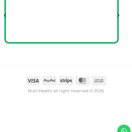
信賴。
這款營養奶的味道如何？容易入口嗎？
產品為雲呢拿口味，味道溫和香甜，旨在提升飲用順口度，
讓需要營養補充的人士更容易接受和持續飲用。
NutriHealth all right reserved © 2026