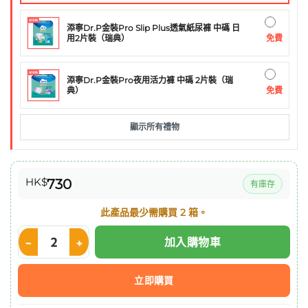
添寧Dr.P金裝Pro Slip Plus透氣紙尿褲 中碼 日
免費
用2片裝（瑞典）
添寧Dr.P金裝Pro夜用活力褲 中碼 2片裝（瑞
免費
典）
顯示所有禮物
HK$
730
有庫存
此產品最少需購買 2 箱。
加入購物車
Fresenius Kabi 2kcal 高能量纖維營養飲 (雲呢拿味) 24支/箱 數量
立即購買