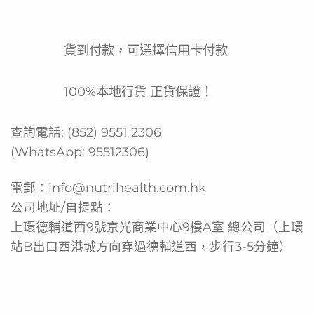
出時便捷的營養選擇。
產品功效
貨到付款，可選擇信用卡付款
每支提供高達2千卡密集能量
100%本地行貨 正貨保證！
添加膳食纖維支援腸道健康
雲呢拿口味溫和易於入口
查詢電話:
(852) 9551 2306
獨立包裝方便攜帶及隨時飲用
(WhatsApp:
95512306
)
由國際醫療營養品牌Fresenius Kabi製造，品質有保證
電郵：
info@nutrihealth.com.hk
產品功能
公司地址/自提點：
為需要高能量補充人士提供全面營養
上環德輔道西9號京光商業中心9樓A室 總公司（上環
站B出口西港城方向穿過德輔道西，步行3-5分鐘）
支援術後、疾病恢復期的營養需求
幫助改善食慾不振或營養不良狀況
作為日常飲食之外的額外營養補充