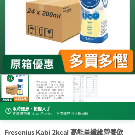
限時優惠・把握入手
會員購物賺 NutriPoints｜下次購物可兌換回贈
Fresenius Kabi 2kcal 高能量纖維營養飲