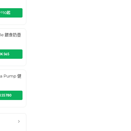
K$
10
起
ttle 餵食奶壺
HK$65
lla Pump 健
K$5780