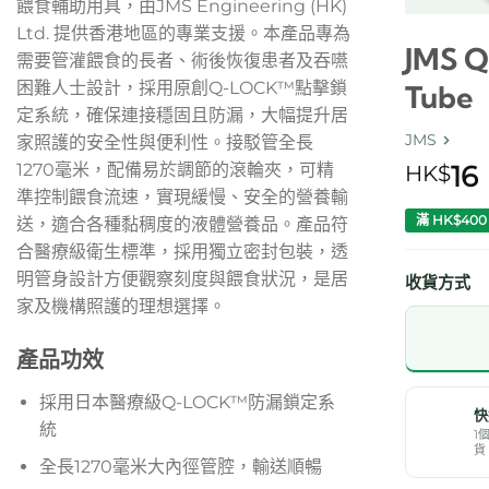
餵食輔助用具，由JMS Engineering (HK)
Ltd. 提供香港地區的專業支援。本產品專為
JMS 
需要管灌餵食的長者、術後恢復患者及吞嚥
困難人士設計，採用原創Q-LOCK™點擊鎖
Tube
定系統，確保連接穩固且防漏，大幅提升居
JMS
家照護的安全性與便利性。接駁管全長
16
1270毫米，配備易於調節的滾輪夾，可精
HK$
準控制餵食流速，實現緩慢、安全的營養輸
滿 HK$40
送，適合各種黏稠度的液體營養品。產品符
合醫療級衛生標準，採用獨立密封包裝，透
明管身設計方便觀察刻度與餵食狀況，是居
收貨方式
家及機構照護的理想選擇。
產品功效
採用日本醫療級Q-LOCK™防漏鎖定系
快
統
1
貨
全長1270毫米大內徑管腔，輸送順暢