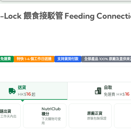
Q-Lock 餵食接駁管 Feeding Connecti
0 免運費
特快 1-4 個工作日送達
支持貨到付款
全部產品 100% 原廠及直供來
送貨
自取
16
16
HK$
起
免運費 HK$
NutriClub
速出貨
原廠正貨
積分
個工作天內出
原裝包裝保證
下次購物可使
用