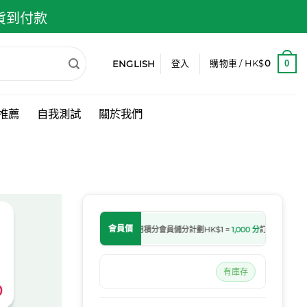
 貨到付款
ENGLISH
0
登入
購物車 /
HK$
0
推薦
自我測試
關於我們
會員價
處理中後自動入分
購物滿
HK$650
可用積分
會員儲分計劃
HK$1 =
1,000 分
訂單轉為處理中後
有庫存
0