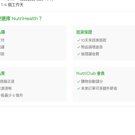
1-4 個工作天
擇 NutriHealth？
私隱
送貨保證
支付
10天未送達退款
保護
物品損壞退貨
付款
無隱藏收費
品質
NutriClub 會員
% 原廠正貨
購物自動儲分
來源清晰
未來訂單可享額外節省
般最少 6 個月