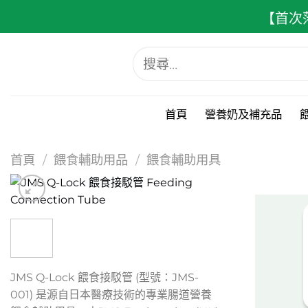
跳
【首次
至
內
搜
容
尋
關
鍵
字:
首頁
營養奶及補充品
首頁
/
餵食輔助用品
/
餵食輔助用具
JMS Q-Lock 餵食接駁管 (型號：JMS-
001) 是源自日本醫療技術的專業腸道營養