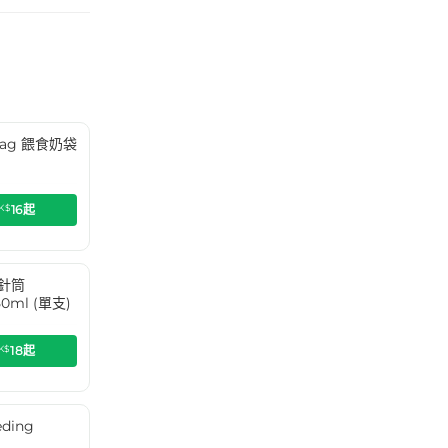
g Bag 餵食奶袋
K$
16
起
食針筒
50ml (單支)
K$
18
起
ding
)