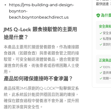
最快送達：
https://jms-building-and-design-
boynton-
為什麼選
beach.boyntonbeachdirect.us
安全與
JMS Q-Lock 餵食接駁管的主要用
安全
途是什麼？
私隱
貨到
本產品主要用於腸道營養餵食，作為連接餵
食器具（如餵食壺）與患者餵食管之間的接
駁管，可安全輸送液體營養品，適合需要管
正貨與
灌進食的長者、術後患者或吞嚥困難人士使
100
用。
直供
產品如何確保連接時不會滲漏？
效期一
產品採用JMS原創的Q-LOCK™點擊鎖定系
統，此系統設計能提供穩固且防漏的連接，
確保在餵食過程中營養液不會外漏，提升照
護的潔淨度與安全性。