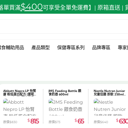
$400
落單買滿
可享受全單免運費】| 原箱直送 |
餵食輔助用品
產品類型
保健專區系列
品牌專區
專家
Abbott Nepro LP 怡腎
JMS Feeding Bottle 餵
Nestle Nutren Junior
康 較低蛋白配方 (雲呢拿
食奶壺 600ml
兒童佳膳 即飲 250ml
會員儲分計劃
HK$1 =
1,000 分
訂單轉為
味) 24支/箱-預定貨品
x24
815
65
63
$
$
$
原價$830
原價$73
原價$640