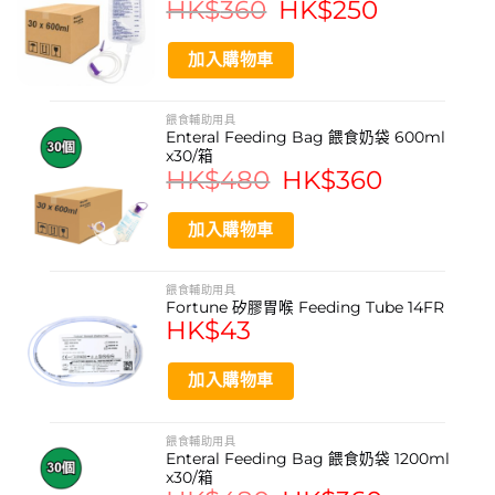
HK$
360
Original
HK$
250
Current
準確餵食口服藥物
price
price
was:
is:
適用於嬰兒、長者或病患照護
HK$360.
HK$250.
加入購物車
可用於寵物餵藥
手工DIY液體定量抽取
餵食輔助用具
Enteral Feeding Bag 餵食奶袋 600ml
x30/箱
產品規格
HK$
480
Original
HK$
360
Current
price
price
was:
is:
產品名稱: Maxson 加長咀 20ml 餵食針筒
HK$480.
HK$360.
加入購物車
型號: MAX-001-single
容量: 20毫升 (ml)
餵食輔助用具
Fortune 矽膠胃喉 Feeding Tube 14FR
咀型: Catheter Tip 長直咀
HK$
43
包裝: 無菌獨立包裝
加入購物車
附件: 不附針頭
餵食輔助用具
資料來源
Enteral Feeding Bag 餵食奶袋 1200ml
x30/箱
http://www.maxsonhk.com/
Original
Current