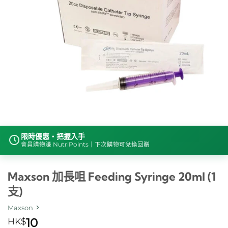
限時優惠・把握入手
會員購物賺 NutriPoints｜下次購物可兌換回贈
Maxson 加長咀 Feeding Syringe 20ml (1
支)
Maxson
HK$
10