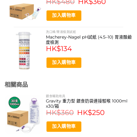
HK$
480
HK$
360
price
price
was:
is:
https://www.maxsonassociates.com/
HK$480.
HK$360.
加入購物車
https://www.maxson.store/
這款餵食針筒是否包含針頭？
洗口棒/胃液檢測試紙
Macherey-Nagel pH試紙 (4.5–10) 胃液酸鹼
度檢測
不包含。此款為『餵食針筒』，專為口服餵食流質、藥物或
HK$
134
營養品設計，不附任何針頭，確保使用安全。
針筒的咀部有什麼特點？
加入購物車
本產品採用Catheter Tip加長直咀設計，能更容易深入瓶
罐或繞過輕微障礙，方便進行餵食，尤其適合需要精準餵入
相關商品
嘴部的場合。
產品是如何包裝以確保衛生？
餵食輔助用具
Gravity 重力型 餵食奶袋連接駁喉 1000ml
每支針筒均為無菌獨立包裝，拆封即可使用，能有效避免污
x30/箱
染，確保每次餵食的衛生安全。
HK$
360
Original
HK$
250
Current
price
price
這個品牌有什麼背景？
was:
is:
HK$360.
HK$250.
加入購物車
Maxson是一個擁有超過49年經驗的品牌，致力於通過合
作創造公共價值，並持續提升其產品的安全與品質，此款餵