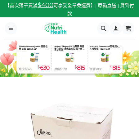
跳
$400
【首次落單買滿
可享受全單免運費】| 原箱直送 | 貨到付
至
款
內
容
Nestle Nutren Junior 兒童佳
Abbott Nepro LP 怡腎康 較低
Nutricia Souvenaid 智敏捷 (士
膳 即飲 250ml x24
蛋白配方 (雲呢拿味) 24支/箱-
多啤梨味) 125ml x24
預定貨品
$
630
$
815
$
815
原價$640
原價$830
原價$896