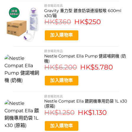
食針筒亦秉承此一理念製造。
餵食輔助用具
Gravity 重力型 餵食奶袋連接駁喉 600ml
x30/箱
HK$
360
Original
HK$
250
Current
price
price
was:
is:
HK$360.
HK$250.
加入購物車
餵食輔助用品
Nestle Compat Ella Pump 健諾哺飼機 (奶
機)
HK$
6.200
Original
HK$
5.780
Current
price
price
was:
is:
HK$6.200.
HK$5.780
加入購物車
餵食輔助用具
Nestle Compat Ella 餵飼機專用奶袋 1L x30
(原箱)
HK$
1.250
Original
HK$
1.130
Current
price
price
was:
is:
HK$1.250.
HK$1.130.
加入購物車