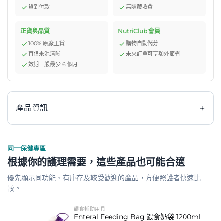
貨到付款
無隱藏收費
正貨與品質
NutriClub 會員
100% 原廠正貨
購物自動儲分
直供來源清晰
未來訂單可享額外節省
效期一般最少 6 個月
+
產品資訊
同一保健專區
Maxson 加長咀 20ml 餵食針筒 (型號: MAX-001-single)
根據你的護理需要，這些產品也可能合適
是一款專為需要精準餵食輔助的人士設計的醫療級輔助用
優先顯示同功能、有庫存及較受歡迎的產品，方便照護者快速比
品。本產品源自擁有超過49年經驗的Maxson品牌，其核
較。
心精神在於創造實用價值與確保產品安全品質。針筒採用無
菌獨立包裝，確保每次使用都符合衛生標準，獨特的
餵食輔助用具
Enteral Feeding Bag 餵食奶袋 1200ml
Catheter Tip長直咀設計，能輕鬆深入容器或繞過障礙，