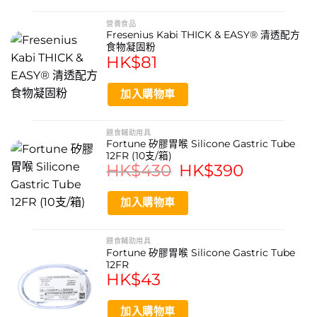
營養食品
Fresenius Kabi THICK & EASY® 清透配方
食物凝固粉
HK$
81
加入購物車
餵食輔助用具
Fortune 矽膠胃喉 Silicone Gastric Tube
12FR (10支/箱)
HK$
430
Original
HK$
390
Current
price
price
was:
is:
HK$430.
HK$390.
加入購物車
餵食輔助用具
Fortune 矽膠胃喉 Silicone Gastric Tube
12FR
HK$
43
加入購物車