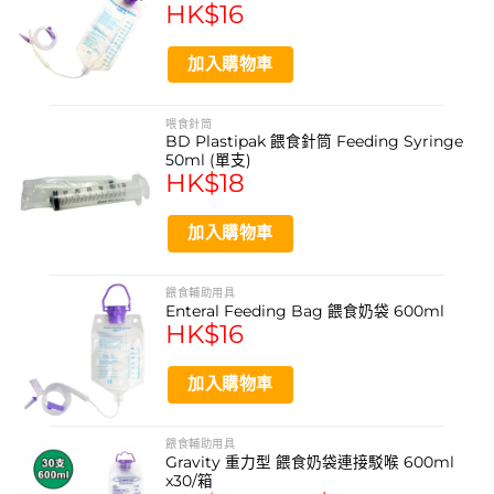
HK$
16
方便餵食流質食物、營養補充品或藥物。清晰的毫升(ml)刻
度標示，讓照顧者能準確控制每次的抽取與餵食劑量，是居
加入購物車
家照護的實用工具。這款餵食針筒不附針頭，專注於安全的
口服餵食用途，材質安全耐用，體現了品牌對產品安全與品
喂食針筒
質的不斷提升與承諾。
BD Plastipak 餵食針筒 Feeding Syringe
50ml (單支)
HK$
18
產品功效
無菌獨立包裝，確保衛生安全
加入購物車
加長直咀設計，方便深入餵食
餵食輔助用具
清晰毫升刻度，精準控制劑量
Enteral Feeding Bag 餵食奶袋 600ml
HK$
16
不附針頭，專注口服安全餵食
材質安全耐用，品質可靠
加入購物車
產品功能
餵食輔助用具
Gravity 重力型 餵食奶袋連接駁喉 600ml
輔助餵食流質食物或營養品
x30/箱