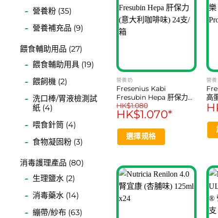
營養粉 (35)
營養補充品 (9)
餵食輔助用品 (27)
餵食輔助用具 (19)
餵飼機 (2)
營養奶
營養
Fresenius Kabi
Fr
Fresubin Hepa 肝保力
高蛋
洗口棒/胃液檢測試
H
HK$
1.080
(意大利咖啡味) 24支/箱
Po
紙 (4)
HK$
1.070
*
喂食針筒 (4)
選擇規格
食物凝固粉 (3)
This
product
消毒護理產品 (80)
has
生理鹽水 (2)
multiple
消毒藥水 (14)
variants.
The
繃帶/紗布 (63)
options