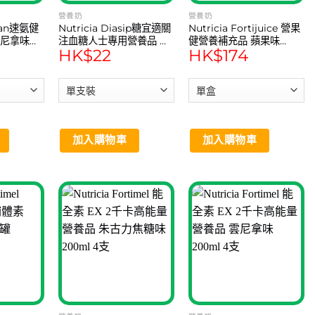
營養奶
營養奶
itan速氨健
Nutricia Diasip糖宜適關
Nutricia Fortijuice 營果
雲尼拿味
注血糖人士專用營養品 雲
健營養補充品 蘋果味
HK$
22
HK$
174
呢拿味 (200ml) 1支
(200ml) 6支
加入購物車
加入購物車