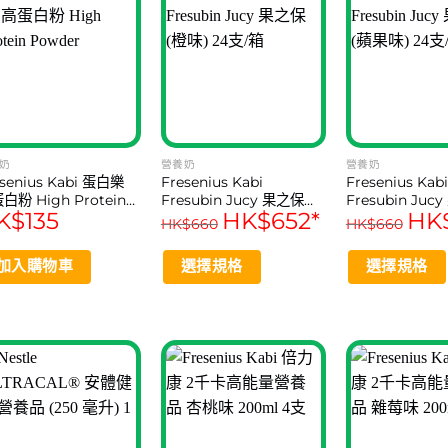
奶
營養奶
營養奶
esenius Kabi 蛋白樂
Fresenius Kabi
Fresenius Kabi
白粉 High Protein
Fresubin Jucy 果之保
Fresubin Juc
K$
135
HK$
652
*
HK
wder
(橙味) 24支/箱
(蘋果味) 24支/
HK$
660
HK$
660
加入購物車
選擇規格
選擇規格
This
This
product
product
has
has
multiple
multiple
variants.
variants.
The
The
options
options