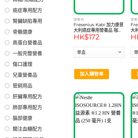
may
be
癌症專用配方
chosen
營養奶
營養
腎臟缺陷專用
on
Fresenius Kabi 加力康意
Fr
the
大利癌症專用營養品 咖啡
大
骨骼健康
HK$
172
H
味 200ml 4支
水果
product
高蛋白營養品
page
一般完整營養
傷口護理
加入購物車
兒童營養品
管飼用品
肝臟專用配方
肺部專用配方
腦部健康
關注血糖配方