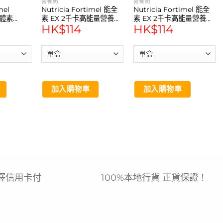
營養奶
營養奶
mel
Nutricia Fortimel 能全
Nutricia Fortimel 能全
補體素
素 EX 2千卡高能量營養品
素 EX 2千卡高能量營養品
HK$
114
HK$
114
罐
朱古力焦糖味 200ml 4支
雲尼拿味 200ml 4支
加入購物車
加入購物車
擇信用卡付
100%本地行貨 正貨保證！