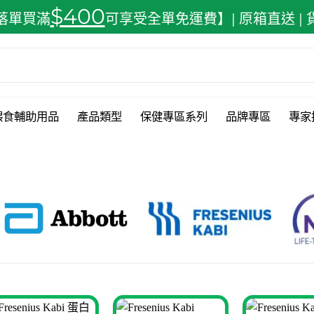
$400
落單買滿
可享受全單免運費】| 原箱直送 |
餵食輔助用品
產品類型
保健專區系列
品牌專區
專家