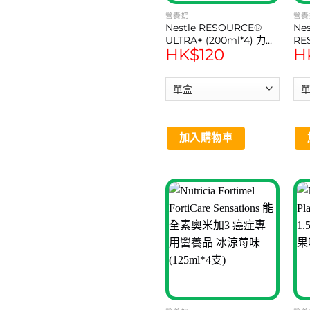
營養奶
營養
Nestle RESOURCE®
Nes
ULTRA+ (200ml*4) 力源
RE
HK$
120
H
素 ® 倍營 ®PLUS 營養品
力
(200 毫升*4支) 榛子味
加入購物車