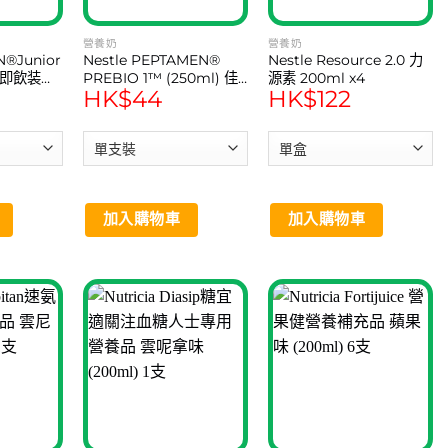
營養奶
營養奶
N®Junior
Nestle PEPTAMEN®
Nestle Resource 2.0 力
®即飲装
PREBIO 1™ (250ml) 佳
源素 200ml x4
HK$
44
HK$
122
易得 ® 纖維配方 1支
加入購物車
加入購物車