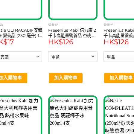
may
may
be
be
chosen
chosen
on
on
奶
營養奶
營養奶
tle ULTRACAL® 安體
Fresenius Kabi 倍力康 2
Fresenius Ka
the
the
® 營養品 (250 毫升) 1
千卡高能量營養品 杏桃味
千卡高能量營養
product
product
K$
17
HK$
126
HK$
126
200ml 4支
200ml 4支
page
page
加入購物車
加入購物車
加入購物車