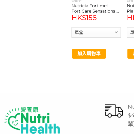
營養奶
營養
Nutricia Fortimel
Nut
FortiCare Sensations 能
Pl
HK$
158
H
全素奧米加3 癌症專用營
1.5 營
養品 冰涼莓味 (125ml*4
20
支)
加入購物車
N
$
單