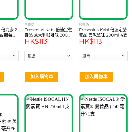
may
may
be
be
chosen
chosen
on
on
營養奶
營養奶
bi 倍力康 2
Fresenius Kabi 倍速定營
Fresenius Kabi 倍速定營
the
the
品 雜莓味
養品 意大利咖啡味 200ml
養品 雲呢拿味 200ml 4支
product
product
HK$
113
HK$
113
4支
page
page
加入購物車
加入購物車