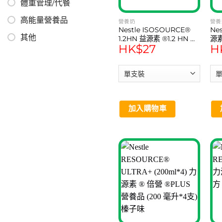
體重管理/代餐
高能量營養品
營養奶
營養
Nestle ISOSOURCE®
Nes
其他
1.2HN 益源素 ®1.2 HN 營
源素
HK$
27
H
養品 (250 毫升) 1支
(2
加入購物車