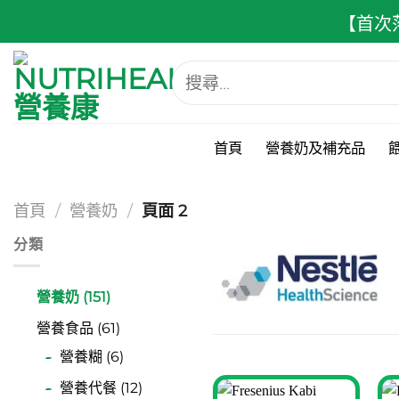
跳
【首次
至
內
搜
容
尋
關
鍵
字:
首頁
營養奶及補充品
首頁
/
營養奶
/
頁面 2
分類
營養奶 (151)
營養食品 (61)
營養糊 (6)
營養代餐 (12)