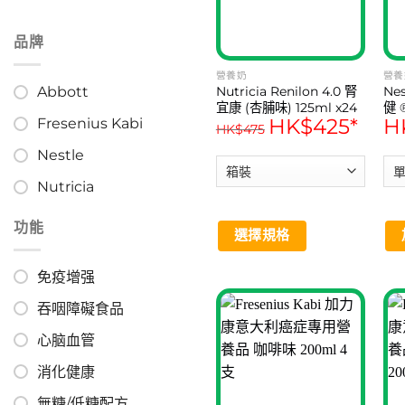
may
be
品牌
chosen
營養奶
營養
on
Nutricia Renilon 4.0 腎
Nes
Abbott
the
宜康 (杏脯味) 125ml x24
健 
HK$
425
*
H
Fresenius Kabi
支
product
HK$
475
page
Nestle
Nutricia
功能
選擇規格
This
免疫增强
product
has
吞咽障礙食品
multiple
心脑血管
variants.
The
消化健康
options
無糖/低糖配方