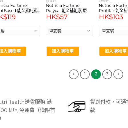
奶
營養奶
營養奶
ricia Fortimel
Nutricia Fortimel
Nutricia Forti
antBased 能全素純素
Polycal 能全補能素 原味
Protifar 能全
K$
119
HK$
57
HK$
103
養品 芒果熱情果味
(400g) 1罐
225g 營養品 1
0ml 4支
加入購物車
加入購物車
加入購物車
1
2
3
utriHealth送貨服務 滿
貨到付款，可選
400 即可免運費（僅限首
款
）