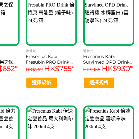
營養奶
營養奶
Fresenius Kabi
Fresenius Kabi
y 果之保
Fresubin PRO Drink 倍
Survimed OPD Drink
$
652
*
HK$
755
*
HK$
930
*
箱
特康 高能量 (榛子味) 24
速得康 水解蛋白 (雲呢拿
HK$
762
HK$
958
支/箱
味) 24支/箱
選擇規格
選擇規格
This
This
product
product
has
has
multiple
multiple
variants.
variants.
The
The
options
options