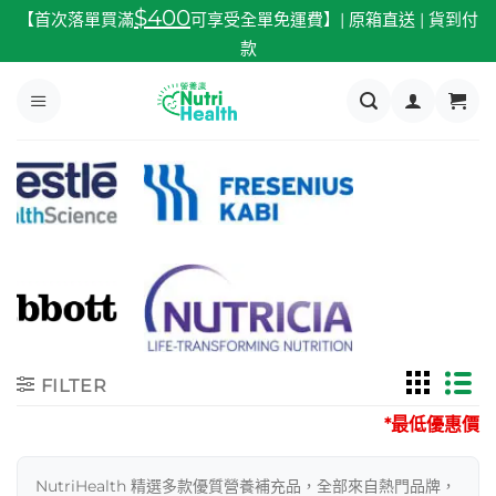
跳
$400
【首次落單買滿
可享受全單免運費】| 原箱直送 | 貨到付
至
款
內
容
FILTER
*最低優惠價
NutriHealth 精選多款優質營養補充品，全部來自熱門品牌，