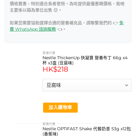
價格實惠，特別適合長者使用。為咗提供最優惠嘅價格，我哋
主要係以箱為單位出售 😊。
如果您需要協助選擇合適的營養補充品，請聯繫我們的 👉
免
費 WhatsApp 諮詢服務
👈。
營養代餐
Nestle ThickenUp 快凝寶 營養布丁 66g x4
杯 x3盒 (豆腐味)
HK$
218
加入購物車
營養代餐
Nestle OPTIFAST Shake 代餐奶昔 53g x12包
(香蕉味)