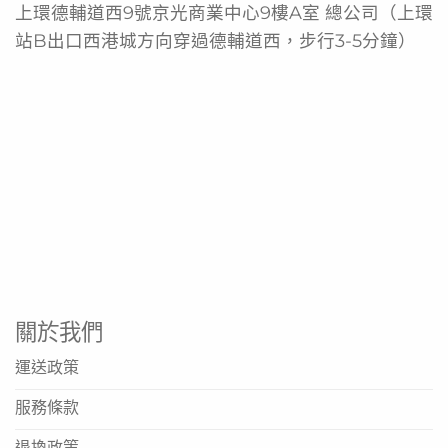
豆纖維、阿拉伯膠、低聚果糖、菊粉）、礦物質（檸檬酸
上環德輔道西9號京光商業中心9樓A室 總公司（上環
鈉、檸檬酸鈣、磷酸鉀、氯化鉀、氧化鎂、磷酸鈉、硫酸亞
站B出口西港城方向穿過德輔道西，步行3-5分鐘）
鐵、硫酸鋅、硫酸錳、硫酸銅、氯化鉻、鉬酸鈉、碘化鉀、
硒酸鈉）、穩定劑（纖維素E460、纖維素膠E466、鹿角
菜膠E407）、酸度調節劑（檸檬酸E330）、乳化劑（大豆
卵磷脂E332）、氯化膽鹼、維他命（C、E、煙酰胺、泛酸
鈣 ，B1、B6、B2、A、葉酸、 K1、生物素、D3、B12) 、
調味劑。 含奶類及大豆製品
含奶類及大豆製品
關於我們
運送政策
服務條款
退換政策