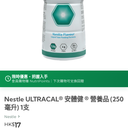
限時優惠・把握入手
會員購物賺 NutriPoints｜下次購物可兌換回贈
Nestle ULTRACAL® 安體健 ® 營養品 (250
毫升) 1支
Nestle
HK$
17