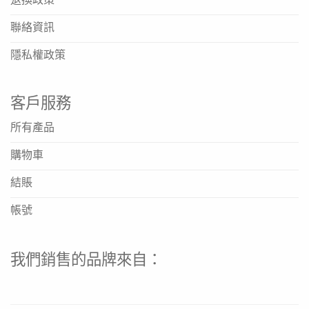
聯絡資訊
隱私權政策
客戶服務
所有產品
購物車
結賬
帳號
資料來源
我們銷售的品牌來自：
https://www.nestlehealthscience.com.hk/en/brands
hcp