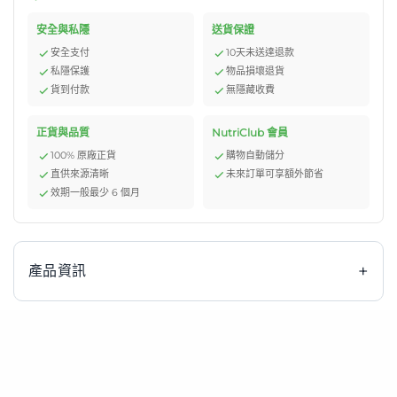
安全與私隱
送貨保證
安全支付
10天未送達退款
私隱保護
物品損壞退貨
貨到付款
無隱藏收費
正貨與品質
NutriClub 會員
100% 原廠正貨
購物自動儲分
直供來源清晰
未來訂單可享額外節省
效期一般最少 6 個月
+
產品資訊
產品特徵
能量: 毎毫升1千卡