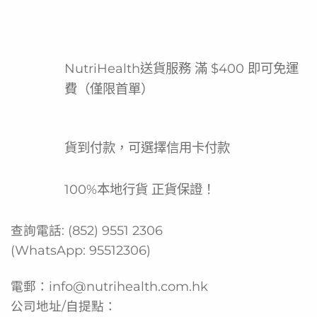
一樽(250 毫升) 提供 :
膳食纖維 : 4克
蛋白質 : 11克
脂肪 : 20%為中鏈三酸甘油脂
NutriHealth送貨服務 滿 $400 即可免運
等滲透壓
費（僅限首單）
適合乳糖不耐受人士
呍呢嗱味道
口服或管飼均可
貨到付款，可選擇信用卡付款
飲用前必需搖勻 在開瓶後, 如未能立即飲用, 請把餘下的配方
蓋好, 冷藏並在24小時內飲用.
100%本地行貨 正貨保證！
適合人士
長期或短期管飼人士
查詢電話:
(852) 9551 2306
需要營養補充人士
(WhatsApp:
95512306
)
配料
水、麥芽糊精、牛奶蛋白質濃縮物、植物油（低芥酸油菜
電郵：
info@nutrihealth.com.hk
籽、中鏈三酸甘油酯、高油酸葵花籽、葵花籽）、纖維（豌
公司地址/自提點：