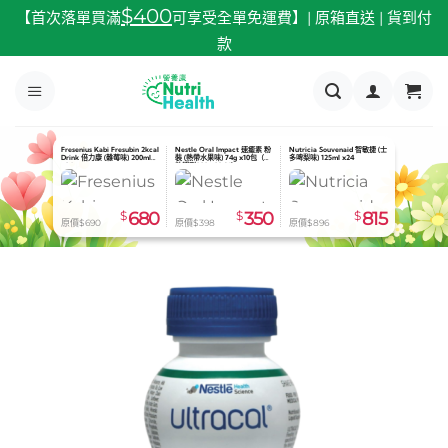
跳
$400
【首次落單買滿
可享受全單免運費】| 原箱直送 | 貨到付
至
款
內
容
Fresenius Kabi Fresubin 2kcal
Nestle Oral Impact 速癒素 粉
Nutricia Souvenaid 智敏捷 (士
Drink 倍力康 (雜莓味) 200ml
裝 (熱帶水果味) 74g x10包（有
多啤梨味) 125ml x24
x24
效期到2026.08.31）
$
680
$
350
$
815
原價$690
原價$398
原價$896