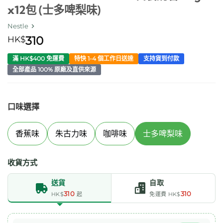
x12包 (士多啤梨味)
Nestle
HK$
310
滿 HK$400 免運費
特快 1-4 個工作日送達
支持貨到付款
全部產品 100% 原廠及直供來源
口味選擇
香蕉味
朱古力味
咖啡味
士多啤梨味
收貨方式
送貨
自取
310
310
HK$
起
免運費 HK$