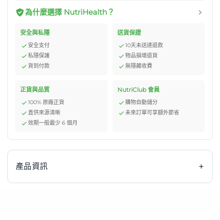
為什麼選擇 NutriHealth？
安全與私隱
送貨保證
安全支付
10天未送達退款
私隱保護
物品損壞退貨
貨到付款
無隱藏收費
正貨與品質
NutriClub 會員
100% 原廠正貨
購物自動儲分
直供來源清晰
未來訂單可享額外節省
效期一般最少 6 個月
+
產品資訊
雀巢 Nestle OPTIFAST Shake 士多啤梨味代餐奶昔是雀巢