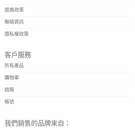
資料來源
退換政策
https://www.nestle.com.hk/en
聯絡資訊
https://www.nestle.com.hk/zh
隱私權政策
https://www.nestle.com/
客戶服務
這款OPTIFAST代餐奶昔應該如何沖調？
請參照產品包裝上的沖調說明。一般建議將一包代餐粉與指
所有產品
定份量的水或脫脂奶混合，充分搖勻或攪拌後即可飲用。具
購物車
體沖調方法請以實際購買產品之包裝標示為準。
OPTIFAST Shake適合哪些人飲用？
結賬
此產品專為尋求體重管理及需要便捷營養補充的成年人設
帳號
計。如有特殊健康狀況、懷孕或哺乳中婦女，建議在使用前
諮詢醫生或營養師意見。
產品可以在哪裡購買到？
我們銷售的品牌來自：
雀巢香港的產品可透過官方網站查詢授權經銷商，或於各大