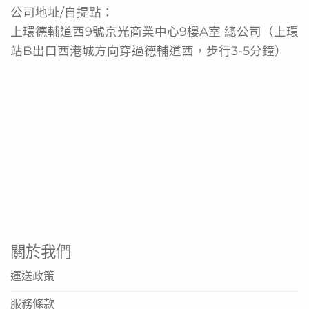
公司地址/自提點：
體重管理代餐
上環德輔道西9號京光商業中心9樓A室 總公司（上環
營養補充飲品
站B出口西港城方向穿過德輔道西，步行3-5分鐘）
忙碌生活快速餐食
運動後營養補給
健康飲食計劃輔助
產品規格
品名: 雀巢 Nestle OPTIFAST Shake 士多啤梨味代餐奶
昔
規格: 53克 x 12包
品牌: 雀巢 Nestlé
關於我們
產地: 依官方標示為準
保存方法: 請存放於陰涼乾燥處
運送政策
食用方法: 依包裝說明沖調飲用
服務條款