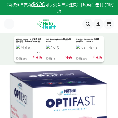
跳
$400
【首次落單買滿
可享受全單免運費】| 原箱直送 | 貨到付
至
款
內
容
Abbott Nepro LP 怡腎康 較低
JMS Feeding Bottle 餵食奶壺
Nutricia Souvenaid 智敏捷 (士
蛋白配方 (雲呢拿味) 24支/箱-
600ml
多啤梨味) 125ml x24
預定貨品
$
815
$
65
$
815
原價$830
原價$73
原價$896