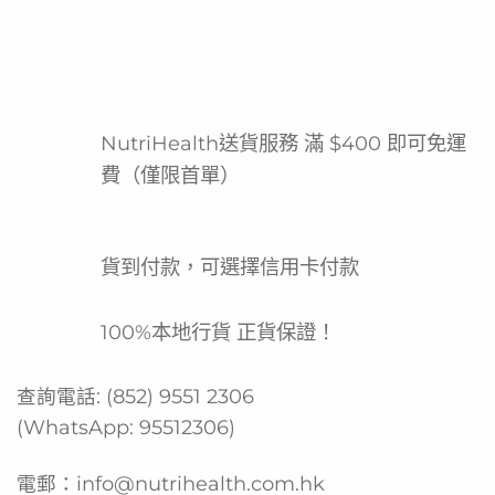
香港官方推出的營養代餐產品，專為追求健康體重管理及便
捷營養補充的人士設計。每盒內含12包獨立包裝，每包53
克，方便攜帶及沖調。這款士多啤梨味奶昔提供均衡營養，
是忙碌都市人快速補充能量、控制熱量攝取的理想選擇。作
為雀巢品牌旗下的專業營養產品，OPTIFAST系列秉承品牌
NutriHealth送貨服務 滿 $400 即可免運
對食品品質與安全的承諾，為香港消費者提供可靠的健康管
費（僅限首單）
理方案。
產品功效
貨到付款，可選擇信用卡付款
均衡營養配方
方便攜帶獨立包裝
100%本地行貨 正貨保證！
士多啤梨美味口感
熱量控制輔助
查詢電話:
(852) 9551 2306
(WhatsApp:
95512306
)
快速沖調即飲
產品功能
電郵：
info@nutrihealth.com.hk