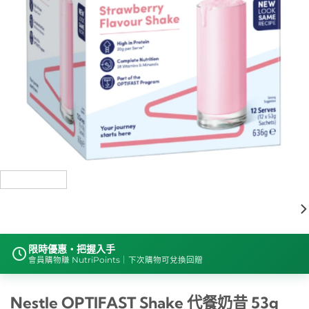
限時優惠・把握入手
會員購物賺 NutriPoints｜下次購物可兌換回贈
Nestle OPTIFAST Shake 代餐奶昔 53g