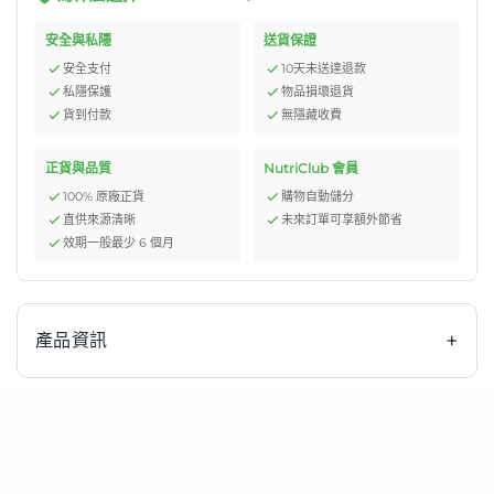
安全與私隱
送貨保證
安全支付
10天未送達退款
私隱保護
物品損壞退貨
貨到付款
無隱藏收費
正貨與品質
NutriClub 會員
100% 原廠正貨
購物自動儲分
直供來源清晰
未來訂單可享額外節省
效期一般最少 6 個月
+
產品資訊
雀巢 Nestle OPTIFAST 朱古力味 Shake 53g x12包是一款
專為體重管理設計的營養代餐奶昔。每包53克提供均衡營