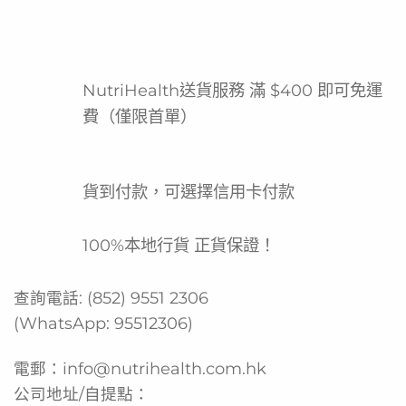
養，方便快捷，只需加入水或牛奶搖勻即可飲用，適合忙碌
的都市人作為代餐選擇。OPTIFAST 系列由雀巢專業研發，
旨在支持您的健康目標，朱古力口味濃郁美味，讓您在控制
卡路里攝入的同時，也能享受美味時刻。產品符合香港食品
NutriHealth送貨服務 滿 $400 即可免運
安全標準，是您進行體重管理計劃時的可靠夥伴。
費（僅限首單）
產品功效
均衡營養配方
貨到付款，可選擇信用卡付款
方便快捷，易於沖調
美味朱古力口味
100%本地行貨 正貨保證！
專為體重管理設計
查詢電話:
(852) 9551 2306
每包獨立包裝，衛生便攜
(WhatsApp:
95512306
)
產品功能
電郵：
info@nutrihealth.com.hk
作為代餐奶昔取代正餐
公司地址/自提點：
提供體重管理期間的營養支持