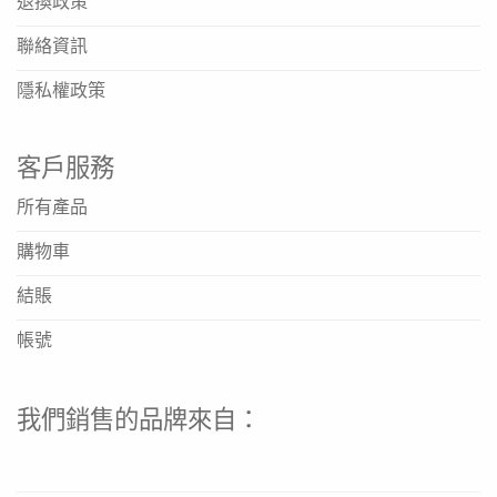
退換政策
https://www.nestle.com.hk/zh
聯絡資訊
OPTIFAST 朱古力味代餐奶昔應該如何沖調？
隱私權政策
請將一包53克的粉末倒入搖搖杯或容器中，加入約250毫升
的冷水、室溫水或脫脂牛奶，充分搖勻至完全溶解後即可飲
用。建議依照包裝上的指示操作。
客戶服務
這款代餐奶昔適合哪些人士使用？
所有產品
此產品專為進行體重管理人士設計，作為代餐使用。如果您
購物車
有特殊健康狀況、正在懷孕或哺乳，建議在使用前諮詢醫生
或營養師的意見。
結賬
一盒包含多少份量？可以取代多少餐？
帳號
此產品每盒包含12包獨立包裝，每包53克。具體取代哪一餐
及使用頻率，應根據個人營養需求及體重管理計劃而定，建
議參考產品指引或諮詢專業人士。
我們銷售的品牌來自：
產品應該如何儲存？
請將產品存放於陰涼乾燥處，避免陽光直射。開封後請確保
包裝密封，並盡快食用。