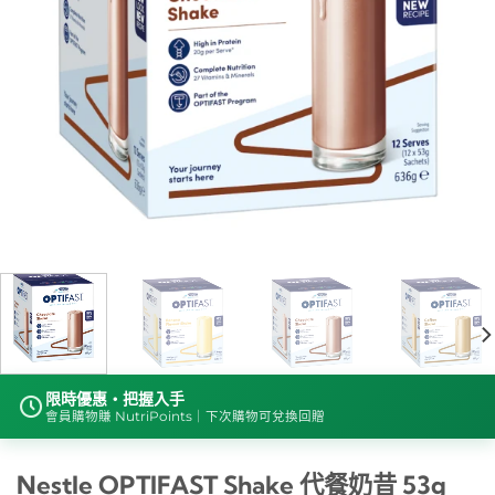
限時優惠・把握入手
會員購物賺 NutriPoints｜下次購物可兌換回贈
Nestle OPTIFAST Shake 代餐奶昔 53g