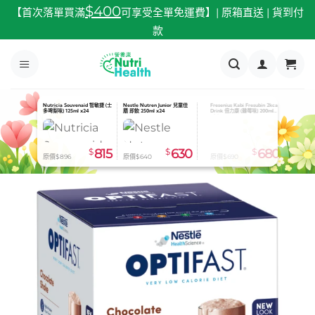
跳
$400
【首次落單買滿
可享受全單免運費】| 原箱直送 | 貨到付
至
款
內
容
Nutricia Souvenaid 智敏捷 (士
Nestle Nutren Junior 兒童佳
Fresenius Kabi Fresubin 2kcal
多啤梨味) 125ml x24
膳 即飲 250ml x24
Drink 倍力康 (雜莓味) 200ml
x24
$
815
$
630
$
680
原價$896
原價$640
原價$690