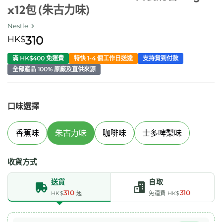
x12包 (朱古力味)
Nestle
HK$
310
滿 HK$400 免運費
特快 1-4 個工作日送達
支持貨到付款
全部產品 100% 原廠及直供來源
口味選擇
香蕉味
朱古力味
咖啡味
士多啤梨味
收貨方式
送貨
自取
310
310
HK$
起
免運費 HK$