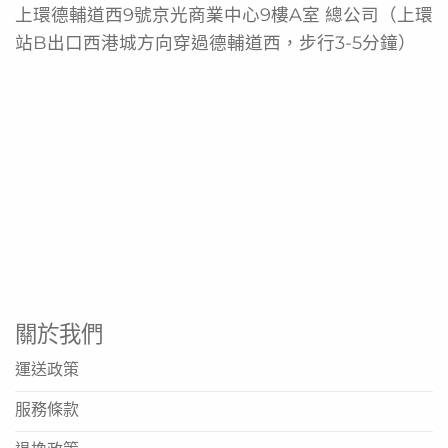
上環德輔道西9號京光商業中心9樓A室 總公司（上環
快速補充能量
站B出口西港城方向穿過德輔道西，步行3-5分鐘）
適合忙碌生活節奏
可作為健康飲食計劃的一部分
產品規格
產品名稱: 雀巢 Nestle OPTIFAST 朱古力味 Shake
規格: 53克 x 12包
品牌: 雀巢 (Nestlé)
產地: 請參閱包裝標示
食用方法: 將一包粉末加入水或牛奶中搖勻即可飲用
關於我們
儲存方法: 請存放於陰涼乾燥處
運送政策
資料來源
服務條款
https://www.nestle.com.hk/en