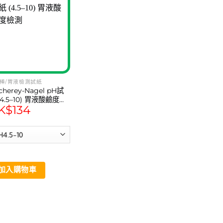
棒/胃液檢測試紙
cherey-Nagel pH試
(4.5–10) 胃液酸鹼度檢
K$
134
加入購物車