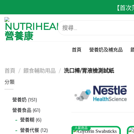
跳
【首次
至
內
搜
容
尋
關
鍵
字:
首頁
營養奶及補充品
首頁
/
餵食輔助用品
/
洗口棒/胃液檢測試紙
分類
營養奶 (151)
營養食品 (61)
營養糊 (6)
人氣商品
營養代餐 (12)