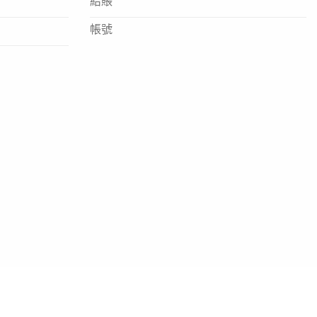
結賬
帳號