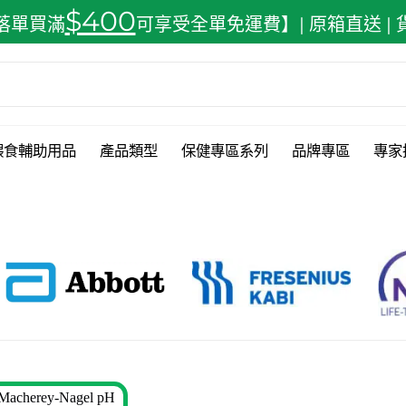
$400
落單買滿
可享受全單免運費】| 原箱直送 |
餵食輔助用品
產品類型
保健專區系列
品牌專區
專家