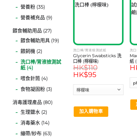
營養粉 (35)
營養補充品 (9)
餵食輔助用品 (27)
餵食輔助用具 (19)
餵飼機 (2)
洗口棒/胃液檢測試紙
洗口
Glycerin Swabsticks 洗
Ma
口棒 (檸檬味)
紙 
洗口棒/胃液檢測試
HK$
110
H
測
紙 (4)
Original
HK$
95
Current
price
price
喂食針筒 (4)
was:
is:
HK$110.
HK$95.
食物凝固粉 (3)
消毒護理產品 (80)
加入購物車
生理鹽水 (2)
消毒藥水 (14)
繃帶/紗布 (63)