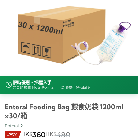
限時優惠・把握入手
會員購物賺 NutriPoints｜下次購物可兌換回贈
Enteral Feeding Bag 餵食奶袋 1200ml
x30/箱
Enteral
HK$
360
HK$
480
-25%