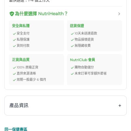
最快送達：1-4 個工作天
為什麼選擇 NutriHealth？
安全與私隱
送貨保證
安全支付
10天未送達退款
私隱保護
物品損壞退貨
貨到付款
無隱藏收費
正貨與品質
NutriClub 會員
100% 原廠正貨
購物自動儲分
直供來源清晰
未來訂單可享額外節省
效期一般最少 6 個月
+
產品資訊
同一保健專區