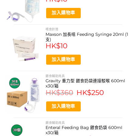
醫療級材質可靠耐用
加入購物車
產品功能
用於管灌餵食液體營養品
喂食針筒
Maxson 加長咀 Feeding Syringe 20ml (1
連接餵食喉管進行營養輸送
支)
HK$
10
方便醫院及居家照護使用
適用於短期或長期營養支持
加入購物車
產品規格
餵食輔助用具
Gravity 重力型 餵食奶袋連接駁喉 600ml
容量: 1200ml
x30/箱
HK$
360
Original
HK$
250
Current
包裝數量: 30個/箱
price
price
was:
is:
HK$360.
HK$250.
材質: 醫療級半透明塑膠
加入購物車
接口類型: 標準餵食喉管接口
餵食輔助用具
配件: 滾軸夾
Enteral Feeding Bag 餵食奶袋 600ml
x30/箱
更換頻率: 建議每24小時更換