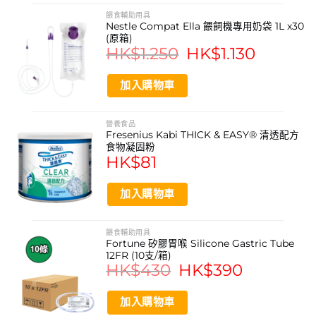
餵食輔助用具
Nestle Compat Ella 餵飼機專用奶袋 1L x30
(原箱)
HK$
1.250
Original
HK$
1.130
Current
price
price
was:
is:
HK$1.250.
HK$1.130.
加入購物車
營養食品
Fresenius Kabi THICK & EASY® 清透配方
食物凝固粉
HK$
81
加入購物車
餵食輔助用具
Fortune 矽膠胃喉 Silicone Gastric Tube
12FR (10支/箱)
HK$
430
Original
HK$
390
Current
price
price
was:
is:
HK$430.
HK$390.
加入購物車