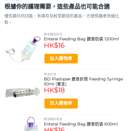
ENT-002-box 1200ml 餵食奶袋是專為需要管灌餵食的用
根據你的護理需要，這些產品也可能合適
家設計的醫療級輔助用品。每箱包含30個獨立包裝的餵食
優先顯示同功能、有庫存及較受歡迎的產品，方便照護者快速比
袋，採用半透明醫療級材質製成，方便護理人員或照顧者清
較。
晰觀察袋內營養液的容量與狀態，確保餵食過程安全衛生。
袋身設計輕巧，搭配加大滾軸夾，讓流速控制更為精準簡
餵食輔助用具
Enteral Feeding Bag 餵食奶袋 1200ml
易，並設有易於接駁的標準接口，能快速連接各類餵食喉
HK$
16
管，大幅提升日常照護的便利性與效率。本產品適用於灌食
液體營養品，需存放於陰涼乾爽處，並遵循每24小時更換
加入購物車
一次的原則，以維持最佳衛生標準，是醫院、安老院舍及居
家照護的可靠選擇。
喂食針筒
BD Plastipak 餵食針筒 Feeding Syringe
產品功效
50ml (單支)
HK$
18
半透明袋身易於觀察容量
加入購物車
加大滾軸夾精準控制流速
標準接口易於接駁餵食喉管
餵食輔助用具
獨立包裝確保衛生安全
Enteral Feeding Bag 餵食奶袋 600ml
HK$
16