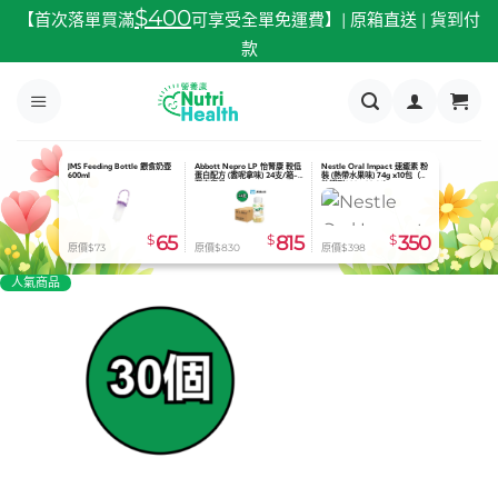
跳
$400
【首次落單買滿
可享受全單免運費】| 原箱直送 | 貨到付
至
款
內
容
JMS Feeding Bottle 餵食奶壺
Abbott Nepro LP 怡腎康 較低
Nestle Oral Impact 速癒素 粉
600ml
蛋白配方 (雲呢拿味) 24支/箱-
裝 (熱帶水果味) 74g x10包（有
預定貨品
效期到2026.08.31）
$
65
$
815
$
350
原價$73
原價$830
原價$398
人氣商品