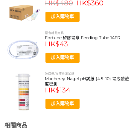
HK$
480
Original
HK$
360
Current
price
price
儲存條件: 陰涼乾爽處，避免陽光直射或高溫
was:
is:
HK$480.
HK$360.
加入購物車
這款餵食奶袋適用於哪些營養品？
本產品專為管灌餵食設計，適用於各類液體營養品，例如市
餵食輔助用具
Fortune 矽膠胃喉 Feeding Tube 14FR
售的均衡營養飲品或特定醫療營養配方。請確保所使用的營
HK$
43
養液適合管灌餵食。
餵食袋需要多久更換一次？
加入購物車
為維持最佳衛生標準，避免細菌滋生，建議每隔24小時最
少更換一次餵食袋。
洗口棒/胃液檢測試紙
Macherey-Nagel pH試紙 (4.5–10) 胃液酸鹼
產品應如何儲存？
度檢測
HK$
134
請將未使用的餵食袋存放於陰涼乾爽處，避免陽光直接照射
或高溫環境，以確保產品品質。
加入購物車
這個餵食袋可以連接哪些類型的餵食喉管？
產品採用標準接口設計，能快速連接市面上大多數常見的餵
食喉管，方便護理人員或照顧者使用。
相關商品