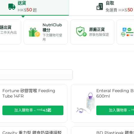
送貨
自取
50
50
HK$
起
免運費 HK$
NutriClub
速出貨
原廠正貨
積分
個工作天內出
原裝包裝保證
下次購物可使
用
Fortune 矽膠胃喉 Feeding
Enteral Feedin
Tube 14FR
600ml
加入購物車 -
HK$
43
起
加入購物車 -
H
Gravity 重力型 餵食奶袋連接駁
BD Plastipak 餵