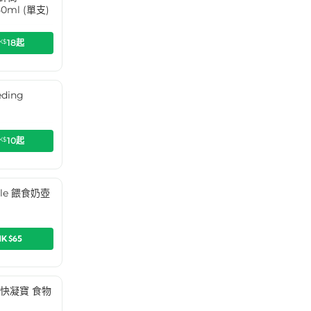
50ml (單支)
K$
18
起
ding
)
K$
10
起
ttle 餵食奶壺
HK$65
Up 快凝寶 食物