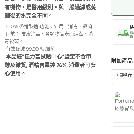
有機物。是醫用級別。與一般過濾或蒸
餾後的水完全不同。
100% 香港製造 功能：外用、消毒、殺菌
快
1
用於： 皮膚消毒、各類物品表面清潔、消
貨
毒殺菌。
有效殺滅 99.99 % 細菌
本品經”佳力高試驗中心”驗定不含甲
附加產品
醇及雜質, 酒精含量達 76%, 消費者可安
心使用。