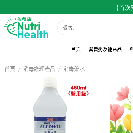
跳
【首次
至
內
搜
容
尋
關
鍵
字:
首頁
營養奶及補充品
首頁
/
消毒護理產品
/
消毒藥水