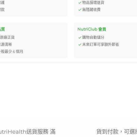
保護
物品損壞退貨
付款
無隱藏收費
品質
NutriClub 會員
% 原廠正貨
購物自動儲分
來源清晰
未來訂單可享額外節省
般最少 6 個月
utriHealth送貨服務 滿
貨到付款，可選