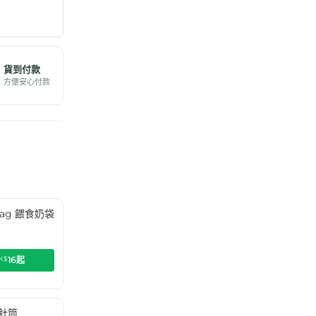
貨到付款
方便安心付款
g Bag 餵食奶袋
K$
16
起
食針筒