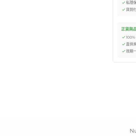
私隱
貨到
正貨與
100
直供
效期一
N