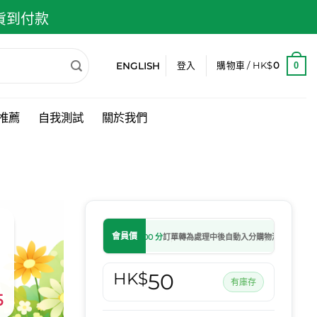
 貨到付款
ENGLISH
0
登入
購物車 /
HK$
0
推薦
自我測試
關於我們
會員價
會員儲分計劃
HK$1 =
1,000 分
訂單轉為處理中後自動入分
購物滿
HK$650
可用
HK$
50
有庫存
5