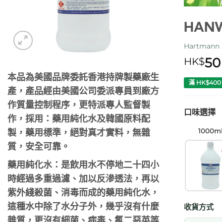
HANW
Hartmann
50
HK$
本品為美國品牌委託香港持牌製藥廠生
滿 HK$40
產，產品經由美國公司委派專員到廠方
作質量控制程序，更特派專人監督製
口味選擇
作，採用：藥用純化水及韓國原料配
1000m
製，藥用標準，絕對真才實料，無雜
質，安全可靠。
藥用純化水：是飲用水不停地二十四小
時經過多重過濾、加以反滲透法，再以
紫外綫殺菌、消毒而成的藥用純化水，
這種水中除了水分子外，幾乎沒有什麼
收貨方式
雜質，更沒有細菌、病毒、氯二惡英等