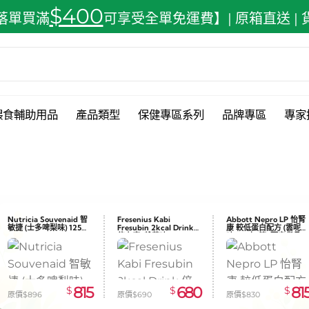
$400
落單買滿
可享受全單免運費】| 原箱直送 |
餵食輔助用品
產品類型
保健專區系列
品牌專區
專家
Nutricia Souvenaid 智
Fresenius Kabi
Abbott Nepro LP 怡腎
敏捷 (士多啤梨味) 125ml
Fresubin 2kcal Drink
康 較低蛋白配方 (雲呢拿
x24
倍力康 (雜莓味) 200ml
味) 24支/箱-預定貨品
x24
815
680
81
$
$
$
原價$896
原價$690
原價$830