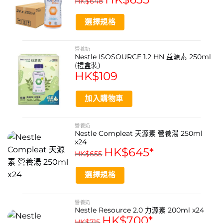
支持術後或疾病恢復期的營養需求
HK$
648
variants.
product
The
協助滿足日常高能量需求
page
選擇規格
options
may
This
資料來源
be
product
營養奶
chosen
https://www.nestle.com.hk/en
Nestle ISOSOURCE 1.2 HN 益源素 250ml
has
on
(禮盒裝)
multiple
HK$
109
https://www.nestle.com.hk/zh
the
variants.
product
The
https://www.nestle.com/
page
加入購物車
options
may
雀巢愛素寶HN適合哪些人士飲用？
be
營養奶
本品專為需要全面營養支持的人士設計，特別適合因疾病、
chosen
Nestle Compleat 天源素 營養湯 250ml
on
x24
手術或食慾不振導致營養攝取不足者，且配方適合乳糖不耐
HK$
645
*
the
HK$
655
受人士，可用於管飼或口服補充。
product
產品是否含有麩質或乳糖？
page
選擇規格
根據產品資訊，雀巢愛素寶HN不含麩質，且其配方適合乳
This
糖不耐受人士。
product
營養奶
愛素寶HN應該如何食用？
Nestle Resource 2.0 力源素 200ml x24
has
HK$
700
*
multiple
HK$
715