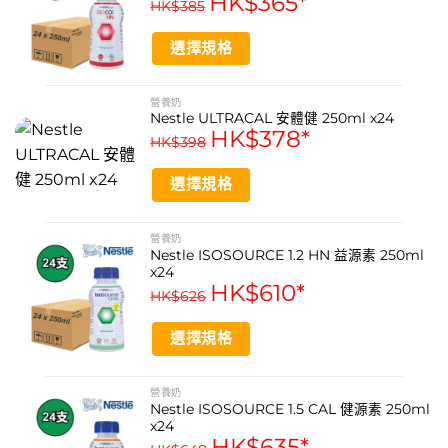
HK$
365
*
HK$
385
復原與健康維持。
選擇規格
產品功效
This
等滲透壓配方，易於吸收
product
營養奶
Nestle ULTRACAL 安體健 250ml x24
has
適合乳糖不耐受人士
HK$
378
*
multiple
HK$
398
variants.
不含麩質
The
選擇規格
無添加味道，適用性廣
options
This
may
每毫升提供1千卡高能量
product
營養奶
be
Nestle ISOSOURCE 1.2 HN 益源素 250ml
has
chosen
含有20%易代謝的中鏈脂肪酸
x24
multiple
on
HK$
610
*
HK$
626
variants.
the
產品功能
The
product
選擇規格
options
提供全面均衡的營養補充
page
may
This
適用於管飼餵養
be
product
營養奶
chosen
Nestle ISOSOURCE 1.5 CAL 健源素 250ml
has
作為口服營養補充劑
on
x24
multiple
HK$
635
*
the