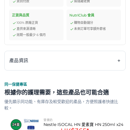
貨到付款
無隱藏收費
正貨與品質
NutriClub 會員
100% 原廠正貨
購物自動儲分
直供來源清晰
未來訂單可享額外節省
效期一般最少 6 個月
+
產品資訊
同一保健專區
雀巢 Nestle ISOCAL HN 愛素寶 HN 是一款專為需要全面
根據你的護理需要，這些產品也可能合適
營養支持人士設計的等滲透壓營養補充品。每瓶250毫升提
優先顯示同功能、有庫存及較受歡迎的產品，方便照護者快速比
供均衡的1千卡/毫升能量，含有優質蛋白質、碳水化合物及
較。
脂肪（其中20%為易於吸收的中鏈脂肪酸），配方適合乳糖
不耐受人士，且不含麩質、無添加味道，是管飼或口服營養
營養奶
Nestle ISOCAL HN 愛素寶 HN 250ml x24
補充的可靠選擇，能有效協助滿足日常營養需求，支持身體