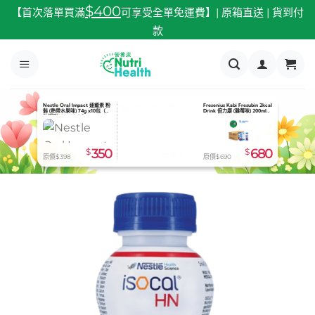
跳
$400
【首次落單買滿
可享受全單免運費】| 原箱直送 | 貨到付
至
款
內
容
Nestle Oral Impact 速癒素 粉
Nutricia Souvenaid 智敏捷 (士
JMS Feeding Bottle 餵食奶壺
裝 (熱帶水果味) 74g x10包（有
多啤梨味) 125ml x24
600ml
效期到2026.08.31）
$
350
$
815
$
65
原價$398
原價$896
原價$73