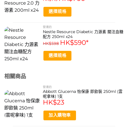
本品可用作口服營養補充，亦可適用於管飼餵養。具體使用
variants.
方式及劑量建議諮詢醫生或營養師。
The
選擇規格
每瓶愛素寶HN能提供多少能量？
options
This
may
產品能量密度為每毫升1千卡，每瓶250毫升共可提供約250
product
營養奶
be
Nestle Resource Diabetic 力源素 關注血糖
has
千卡的能量。
chosen
配方 250ml x24
multiple
on
HK$
590
*
HK$
598
variants.
the
The
product
選擇規格
options
page
may
This
be
product
chosen
相關商品
has
on
multiple
the
營養奶
variants.
Abbott Glucerna 怡保康 即飲裝 250ml (雲
product
The
呢拿味) 1支
page
options
HK$
23
may
be
加入購物車
chosen
on