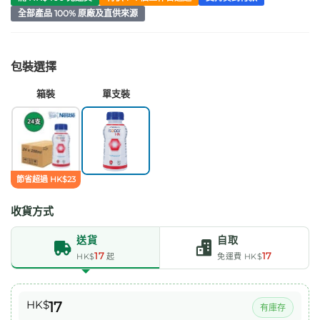
全部產品 100% 原廠及直供來源
包裝選擇
箱裝
單支裝
節省超過 HK$23
收貨方式
送貨
自取
17
17
HK$
起
免運費 HK$
HK$
17
有庫存