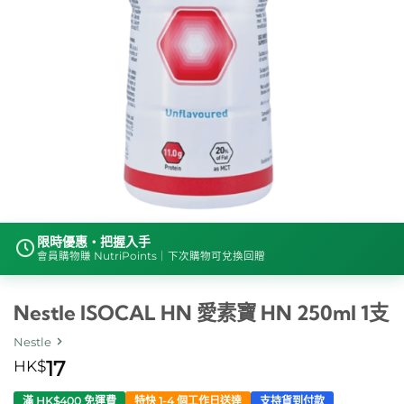
限時優惠・把握入手
會員購物賺 NutriPoints｜下次購物可兌換回贈
Nestle ISOCAL HN 愛素寶 HN 250ml 1支
Nestle
HK$
17
滿 HK$400 免運費
特快 1-4 個工作日送達
支持貨到付款