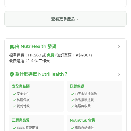
查看更多產品
由 NutriHealth 發貨
標準運費：HK$60 或
免費
(如訂單滿 HK$400+)
最快送達：1-4 個工作天
為什麼選擇 NutriHealth？
安全與私隱
送貨保證
安全支付
10天未送達退款
私隱保護
物品損壞退貨
貨到付款
無隱藏收費
正貨與品質
NutriClub 會員
100% 原廠正貨
購物自動儲分