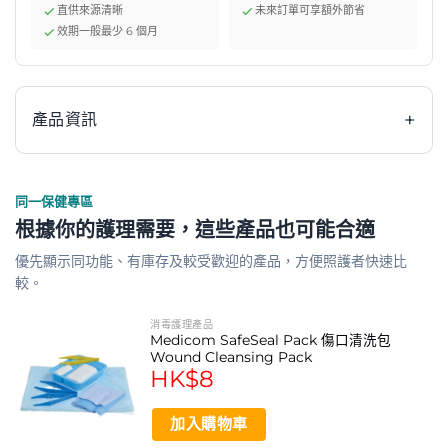
直供來源清晰
未來訂單可享額外節省
效期一般最少 6 個月
+
產品資訊
同一保健專區
麥迪康 Medicom Safegauze 20x20cm 消毒無紡布是源
根據你的護理需要，這些產品也可能合適
自加拿大感染防護領導品牌的醫療級產品。作為自80年代
優先顯示同功能、有庫存及較受歡迎的產品，方便照護者快速比
起全球一次性醫療防護產品的重要供應商，麥迪康秉持著企
較。
業家的熱誠，致力向專業醫事機構的護理人員及其他專業人
士提供最值得信賴的高品質防護產品。這款特強吸滲消毒無
消毒護理產品
Medicom SafeSeal Pack 傷口清洗包
紡布專為處理大面積或多分泌物傷口而設計，每包含10片，
Wound Cleansing Pack
尺寸為20 x 20厘米，其卓越的吸收能力與柔軟不黏傷口的
HK$
8
特性，能有效杜絕細菌感染，讓產品使用者感到加倍安心且
加入購物車
信任。麥迪康的產品已獲得包括香港在內的全球多個地區衛