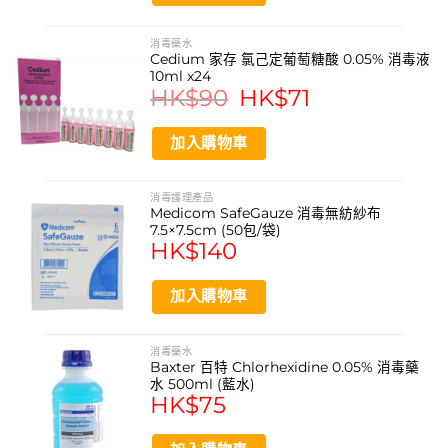
外科手術後護理
消毒藥水
日常急救與創傷處理
Cedium 家存 氯己定葡萄糖酸 0.05% 消毒液
10ml x24
產品規格
HK$
90
Original
HK$
71
Current
price
price
was:
is:
品牌: 麥迪康 Medicom
HK$90.
HK$71.
加入購物車
產品名稱: Safegauze 消毒無紡布
尺寸: 20 x 20 厘米
消毒護理產品
Medicom SafeGauze 消毒無紡紗布
包裝數量: 10片/包
7.5×7.5cm (50包/袋)
HK$
140
材質: 無紡布
加入購物車
類型: 一次性使用醫療防護產品
適用對象: 專業醫事機構、護理人員及其他專業人士
消毒藥水
Baxter 百特 Chlorhexidine 0.05% 消毒藥
麥迪康 Medicom 是甚麼品牌？
水 500ml (藍水)
HK$
75
麥迪康（Medicom）是加拿大感染防護領導品牌，自80年
代開始迅速成為全球一次性醫療防護產品的重要供應商，致