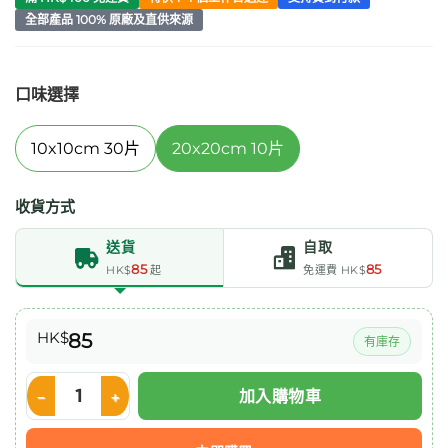
全部產品 100% 原廠及直供來源
口味選擇
10x10cm 30片
20x20cm 10片
收貨方式
送貨
自取
85
85
HK$
起
免運費 HK$
HK$
85
有庫存
加入購物車
Medicom SafeGauze 消毒無紡紗布 20x20cm (10片) 數量