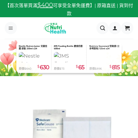
跳
$400
【首次落單買滿
可享受全單免運費】| 原箱直送 | 貨到付
至
款
內
容
Nestle Nutren Junior 兒童佳
JMS Feeding Bottle 餵食奶壺
Nutricia Souvenaid 智敏捷 (士
膳 即飲 250ml x24
600ml
多啤梨味) 125ml x24
$
630
$
65
$
815
原價$640
原價$73
原價$896