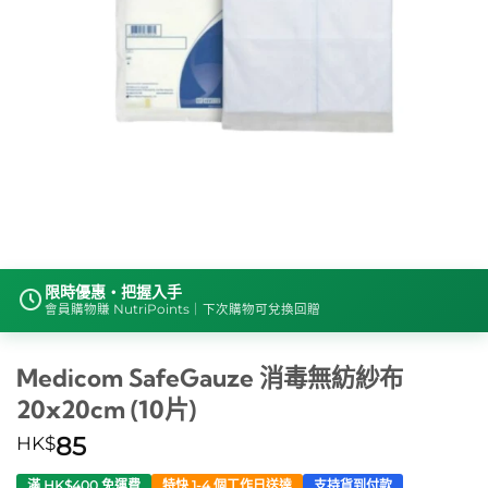
限時優惠・把握入手
會員購物賺 NutriPoints｜下次購物可兌換回贈
Medicom SafeGauze 消毒無紡紗布
20x20cm (10片)
HK$
85
滿 HK$400 免運費
特快 1-4 個工作日送達
支持貨到付款