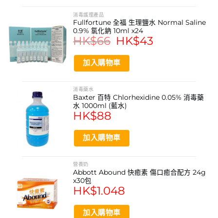
生機構的認可與長期合作，是專業護理與家庭急救箱中的可
靠選擇。
消毒護理產品
Fullfortune 全福 生理鹽水 Normal Saline
0.9% 氯化鈉 10ml x24
產品功效
HK$
66
Original
HK$
43
Current
price
price
醫療級消毒防護
was:
is:
HK$66.
HK$43.
加入購物車
特強吸滲能力
柔軟不黏傷口
消毒藥水
Baxter 百特 Chlorhexidine 0.05% 消毒藥
有效杜絕細菌感染
水 1000ml (藍水)
HK$
88
源自加拿大領導品牌
專業醫護信賴
加入購物車
產品功能
營養奶
Abbott Abound 快癒素 傷口癒合配方 24g
處理大面積傷口護理
x30包
HK$
1.048
吸收多分泌物傷口滲液
傷口消毒與覆蓋
加入購物車