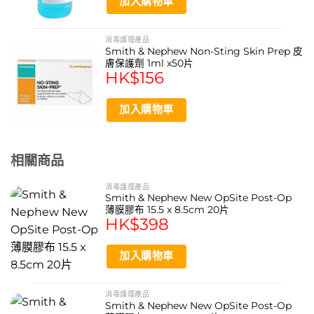
加入購物車
力向專業人士提供高品質防護產品。
這款消毒無紡布適合處理哪種類型的傷口？
消毒護理產品
此產品專為處理大面積或多分泌物的傷口而設計，其特強吸
Smith & Nephew Non-Sting Skin Prep 皮
膚保護劑 1ml x50片
滲能力能有效吸收滲液，柔軟材質不黏傷口，適合需要較大
HK$
156
覆蓋面積的傷口護理。
每包產品包含多少片？尺寸是多少？
加入購物車
每包麥迪康 Medicom Safegauze 消毒無紡布包含10片，
每片尺寸為20厘米 x 20厘米，方便使用與存放。
相關商品
消毒護理產品
Smith & Nephew New OpSite Post-Op
薄膜膠布 15.5 x 8.5cm 20片
HK$
398
加入購物車
消毒護理產品
Smith & Nephew New OpSite Post-Op