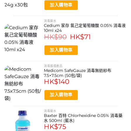
加入購物車
消毒藥水
Cedium 家存 氯己定葡萄糖酸 0.05% 消毒液
10ml x24
HK$
90
Original
HK$
71
Current
price
price
was:
is:
HK$90.
HK$71.
加入購物車
消毒護理產品
Medicom SafeGauze 消毒無紡紗布
7.5×7.5cm (50包/袋)
HK$
140
加入購物車
消毒藥水
Baxter 百特 Chlorhexidine 0.05% 消毒藥
水 500ml (藍水)
HK$
75