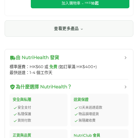
加入購物車 -
HK$
18
起
查看更多產品
由 NutriHealth 發貨
標準運費：HK$60 或
免費
(如訂單滿 HK$400+)
最快送達：1-4 個工作天
為什麼選擇 NutriHealth？
安全與私隱
送貨保證
安全支付
10天未送達退款
私隱保護
物品損壞退貨
貨到付款
無隱藏收費
正貨與品質
NutriClub 會員