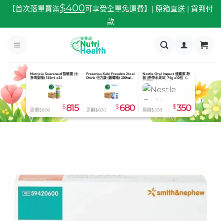
跳
$400
【首次落單買滿
可享受全單免運費】| 原箱直送 | 貨到付
至
款
內
容
Abbott Nepro LP 怡腎康 較低
Fresenius Kabi Fresubin 2kcal
Nestle Oral Impact 速癒素 粉
蛋白配方 (雲呢拿味) 24支/箱-
Drink 倍力康 (雜莓味) 200ml
裝 (熱帶水果味) 74g x10包（有
預定貨品
x24
效期到2026.08.31）
$
815
$
680
$
350
原價$830
原價$690
原價$398