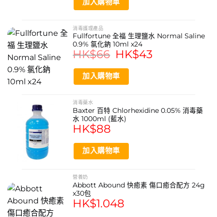
規格
加入購物車
噴劑 (28ml) (66800709)
消毒護理產品
Fullfortune 全福 生理鹽水 Normal Saline
獨立包裝 (1ml x 50片) (59420600)
0.9% 氯化鈉 10ml x24
HK$
66
Original
HK$
43
Current
price
price
was:
is:
HK$66.
HK$43.
加入購物車
消毒藥水
Baxter 百特 Chlorhexidine 0.05% 消毒藥
水 1000ml (藍水)
HK$
88
加入購物車
營養奶
Abbott Abound 快癒素 傷口癒合配方 24g
x30包
HK$
1.048