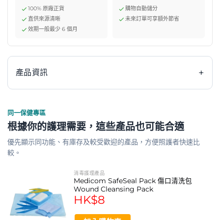
100% 原廠正貨
購物自動儲分
直供來源清晰
未來訂單可享額外節省
效期一般最少 6 個月
+
產品資訊
同一保健專區
特點
根據你的護理需要，這些產品也可能合適
優先顯示同功能、有庫存及較受歡迎的產品，方便照護者快速比
Non-Sting Skin Prep™可在皮膚上型成保護膜
較。
可用作為引流管，外部導管，膠黏劑敷料，做保護皮膚
消毒護理產品
的準備，亦可用於造口周圍
Medicom SafeSeal Pack 傷口清洗包
Wound Cleansing Pack
HK$
8