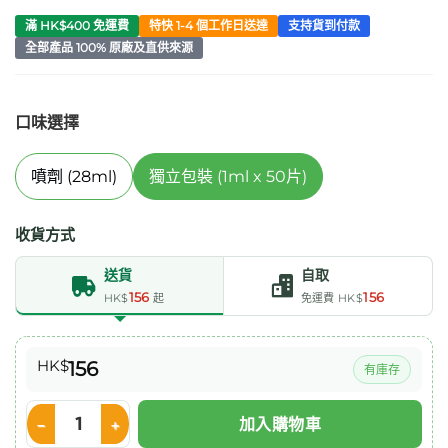
滿 HK$400 免運費
特快 1-4 個工作日送達
支持貨到付款
全部產品 100% 原廠及直供來源
口味選擇
噴劑 (28ml)
獨立包裝 (1ml x 50片)
收貨方式
送貨
自取
156
156
HK$
起
免運費 HK$
HK$
156
有庫存
加入購物車
Smith & Nephew Non-Sting Skin Prep 皮膚保護劑 1ml x50片