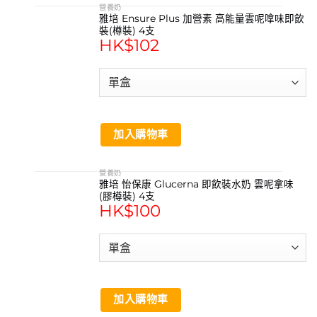
營養奶
雅培 Ensure Plus 加營素 高能量雲呢嗱味即飲
裝(樽裝) 4支
HK$
102
加入購物車
營養奶
雅培 怡保康 Glucerna 即飲裝水奶 雲呢拿味
(膠樽裝) 4支
HK$
100
加入購物車