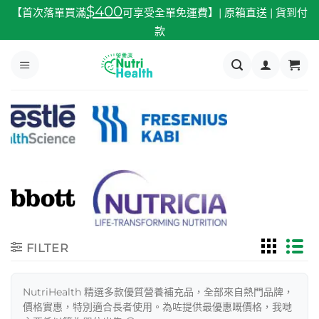
跳
$400
【首次落單買滿
可享受全單免運費】| 原箱直送 | 貨到付
至
款
內
容
FILTER
NutriHealth 精選多款優質營養補充品，全部來自熱門品牌，
價格實惠，特別適合長者使用。為咗提供最優惠嘅價格，我哋