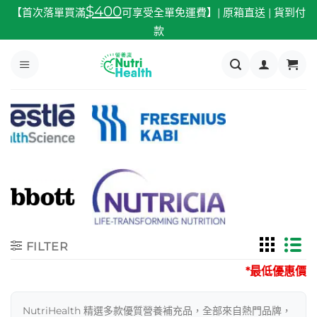
跳
$400
【首次落單買滿
可享受全單免運費】| 原箱直送 | 貨到付
至
款
內
容
FILTER
*最低優惠價
NutriHealth 精選多款優質營養補充品，全部來自熱門品牌，