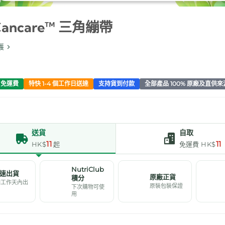
ancare™ 三角繃帶
護
0 免運費
特快 1-4 個工作日送達
支持貨到付款
全部產品 100% 原廠及直供來
送貨
自取
11
11
HK$
起
免運費 HK$
NutriClub
速出貨
原廠正貨
積分
個工作天內出
原裝包裝保證
下次購物可使
用