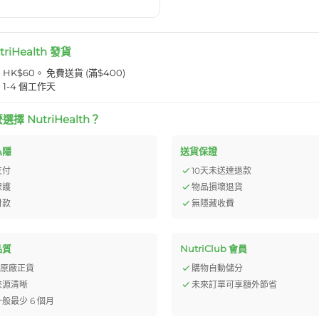
triHealth 發貨
K$60。 免費送貨 (滿$400)
1-4 個工作天
擇 NutriHealth？
私隱
送貨保證
支付
10天未送達退款
保護
物品損壞退貨
付款
無隱藏收費
品質
NutriClub 會員
% 原廠正貨
購物自動儲分
來源清晰
未來訂單可享額外節省
般最少 6 個月