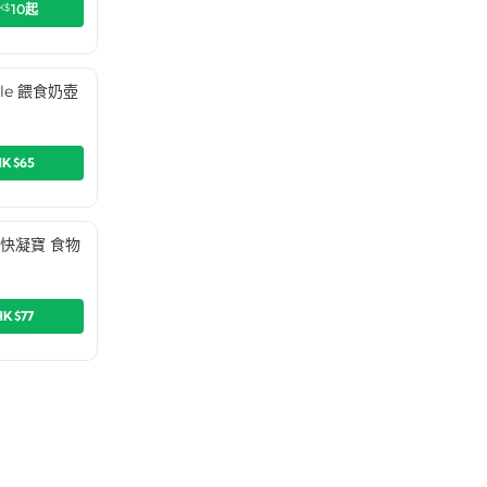
K$
10
起
ttle 餵食奶壺
HK$65
Up 快凝寶 食物
HK$77