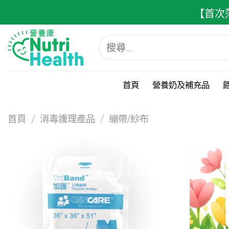
跳
【首次
至
內
搜
容
尋
關
鍵
字:
首頁
營養奶及補充品
首頁
/
消毒護理產品
/
繃帶/紗布