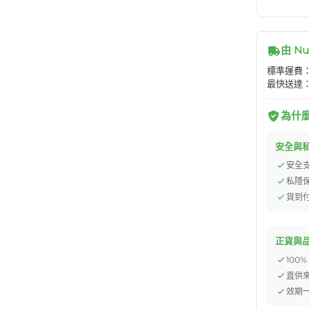
由 Nu
標準運費：H
最快送達：
為什麼選
安全與
安全
私隱
貨到
正貨與
100
直供
效期一