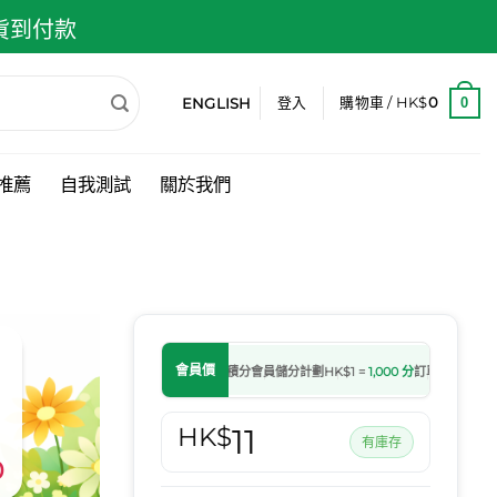
 貨到付款
ENGLISH
0
登入
購物車 /
HK$
0
推薦
自我測試
關於我們
會員價
會員儲分計劃
HK$1 =
1,000 分
訂單轉為處理中
HK$
11
有庫存
0