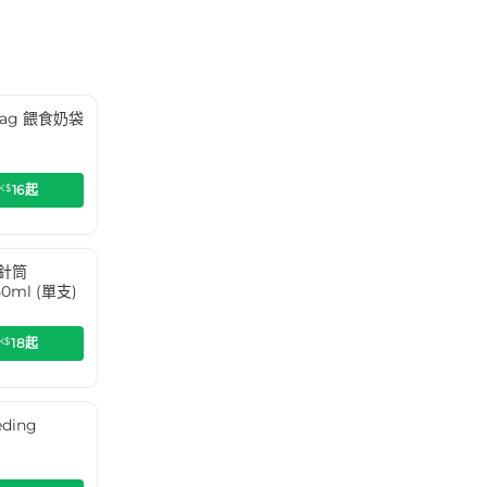
g Bag 餵食奶袋
K$
16
起
食針筒
50ml (單支)
K$
18
起
ding
)