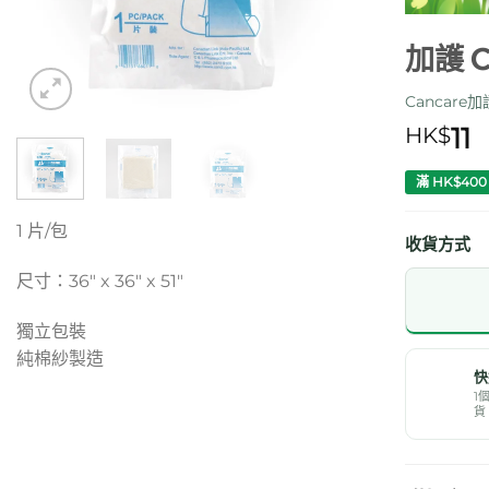
加護 C
Cancare加
11
HK$
滿 HK$40
1 片/包
收貨方式
尺寸：36″ x 36″ x 51″
獨立包裝
純棉紗製造
快
1
貨