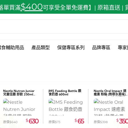
$400
落單買滿
可享受全單免運費】| 原箱直送 |
餵食輔助用品
產品類型
保健專區系列
品牌專區
專家
Nestle Nutren Junior
JMS Feeding Bottle 餵
Nestle Oral Impact 速
兒童佳膳 即飲 250ml
食奶壺 600ml
癒素 粉裝 (熱帶水果味)
x24
74g x10包（有效期到
2026.08.31）
630
65
35
$
$
$
原價$640
原價$73
原價$398