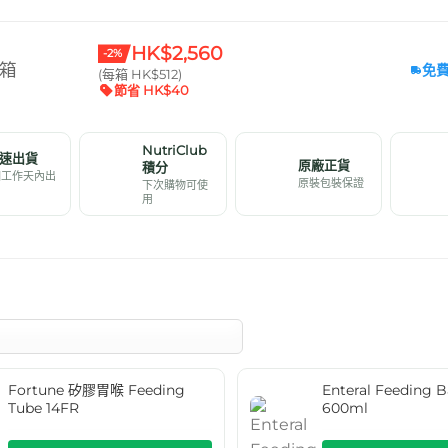
HK$2,560
-2%
 箱
免
(每箱 HK$512)
節省 HK$40
NutriClub
速出貨
原廠正貨
積分
個工作天內出
原裝包裝保證
下次購物可使
用
Fortune 矽膠胃喉 Feeding
Enteral Feedin
Tube 14FR
600ml