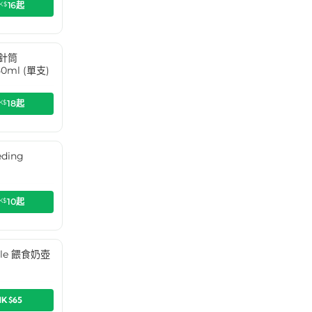
K$
16
起
食針筒
50ml (單支)
K$
18
起
ding
)
K$
10
起
ttle 餵食奶壺
HK$65