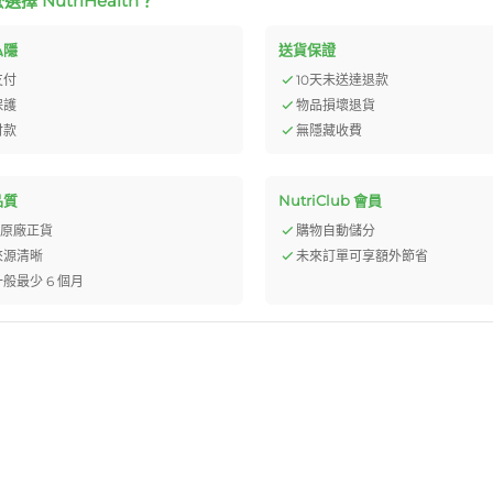
擇 NutriHealth？
私隱
送貨保證
支付
10天未送達退款
保護
物品損壞退貨
付款
無隱藏收費
品質
NutriClub 會員
% 原廠正貨
購物自動儲分
來源清晰
未來訂單可享額外節省
般最少 6 個月