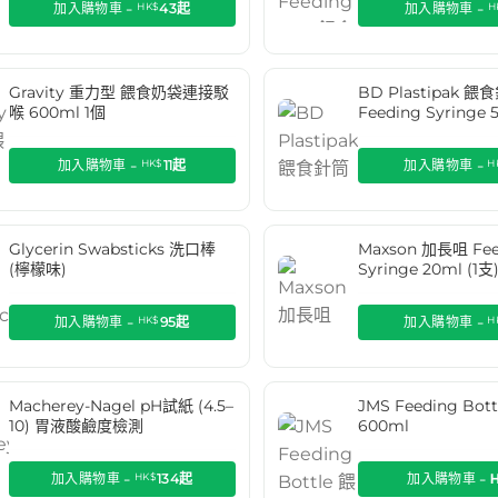
加入購物車 -
HK$
43
起
加入購物車 -
H
Gravity 重力型 餵食奶袋連接駁
BD Plastipak 餵
喉 600ml 1個
Feeding Syringe 
加入購物車 -
HK$
11
起
加入購物車 -
H
Glycerin Swabsticks 洗口棒
Maxson 加長咀 Fee
(檸檬味)
Syringe 20ml (1支
加入購物車 -
HK$
95
起
加入購物車 -
H
Macherey-Nagel pH試紙 (4.5–
JMS Feeding Bo
10) 胃液酸鹼度檢測
600ml
加入購物車 -
HK$
134
起
加入購物車 -