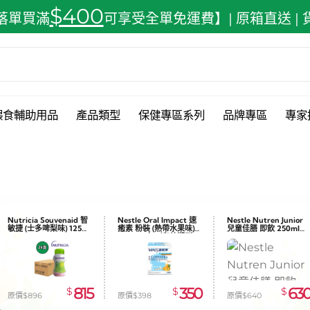
$400
落單買滿
可享受全單免運費】| 原箱直送 |
餵食輔助用品
產品類型
保健專區系列
品牌專區
專家
Nutricia Souvenaid 智
Nestle Oral Impact 速
Nestle Nutren Junior
敏捷 (士多啤梨味) 125ml
癒素 粉裝 (熱帶水果味)
兒童佳膳 即飲 250ml
x24
74g x10包（有效期到
x24
2026.08.31）
815
350
63
$
$
$
原價$896
原價$398
原價$640