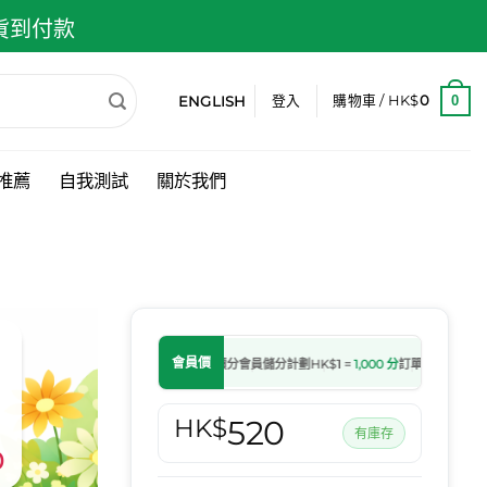
 貨到付款
ENGLISH
0
登入
購物車 /
HK$
0
推薦
自我測試
關於我們
會員價
會員儲分計劃
HK$1 =
1,000 分
訂單轉為處理中後
HK$
520
有庫存
0