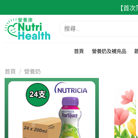
跳
【首次
至
內
搜
容
尋
關
鍵
字:
首頁
營養奶及補充品
首頁
/
營養奶