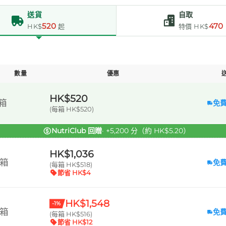
送貨
自取
520
470
HK$
起
特價 HK$
數量
優惠
HK$520
 箱
免
(每箱 HK$520)
NutriClub 回贈
· +5,200 分（約 HK$5.20）
HK$1,036
 箱
免
(每箱 HK$518)
節省 HK$4
HK$1,548
-1%
 箱
免
(每箱 HK$516)
節省 HK$12