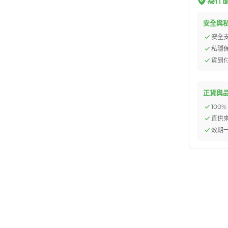
為什麼選
安全與
安全
私隱
貨到
正貨與
100
直供
效期一