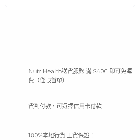
【香港科研】G-NiiB M3XTRA 微生態護腸配方是一款
由香港頂尖科學家及臨床團隊，基於十年亞洲腸道微生
物組研究，並結合宏基因組學與AI機器學習技術所研發
的頂級益生菌補充品。本產品由香港著名大學醫學院團
隊研發及臨床驗證，專為亞洲人腸道環境設計，採用革
命性SMT04專利配方，並獲得4項國際專利認證。每盒
28包獨立粉劑，每包含有5種天然活益菌（3株雙歧桿
NutriHealth送貨服務 滿 $400 即可免運
菌與2株鏈球菌），總活菌量高達2.5 × 10⁹ CFU，並配
費（僅限首單）
合多種益生元，採用意大利專利鎖菌技術，確保益菌能
有效定殖於腸道。此配方經臨床驗證，能精準擊退M3
腸惡菌，有效平衡腸道微生態、加強腸道黏膜保護屏
障，從而提升整體免疫力，從根源捍衛腸道健康。產品
貨到付款，可選擇信用卡付款
無添加人工香料、色素、麩質，非基因改造，並獲得
ISO9001、ISO14001、ISO22000專業認證，意大利
製造，品質有保證。適合2歲以上人士、孕婦及哺乳期
100%本地行貨 正貨保證！
婦女（使用前請諮詢醫師）食用，是關注腸道健康人士