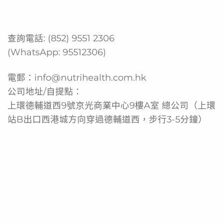
的科研級首選。
產品功效
查詢電話:
(852) 9551 2306
專為亞洲人腸道環境設計
(WhatsApp:
95512306
)
由香港著名大學醫學院研發及臨床驗證
電郵：
info@nutrihealth.com.hk
採用革命性SMT04專利配方
公司地址/自提點：
獲得4項國際專利認證
上環德輔道西9號京光商業中心9樓A室 總公司（上環
精準擊退M3腸惡菌
站B出口西港城方向穿過德輔道西，步行3-5分鐘）
有效平衡腸道微生態
加強腸道黏膜保護屏障
提升整體免疫力
無添加人工香料、色素、麩質
非基因改造
意大利製造，品質有保證