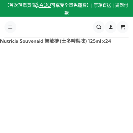
跳
$400
【首次落單買滿
可享受全單免運費】| 原箱直送 | 貨到付
至
款
內
容
Nutricia Souvenaid 智敏捷 (士多啤梨味) 125ml x24