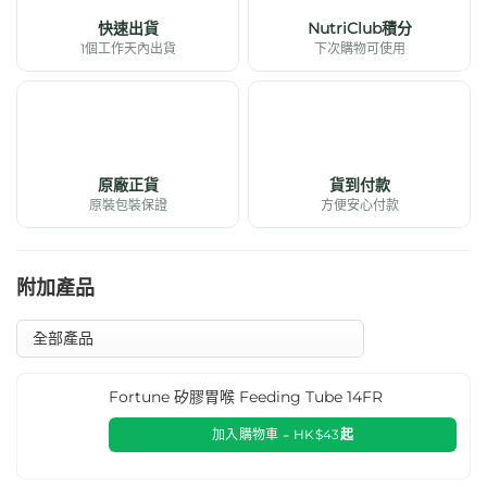
配
快速出貨
NutriClub積分
方)
1個工作天內出貨
下次購物可使用
28
包
數
量
原廠正貨
貨到付款
原裝包裝保證
方便安心付款
附加產品
Fortune 矽膠胃喉 Feeding Tube 14FR
加入購物車 -
HK$
43
起