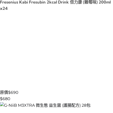
Fresenius Kabi Fresubin 2kcal Drink 倍力康 (雜莓味) 200ml
x24
原價$690
$
680