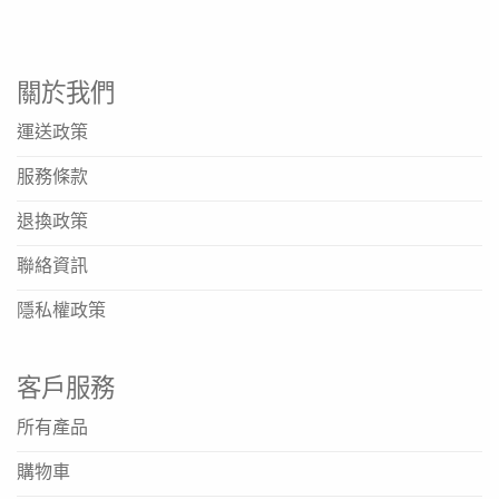
產品功能
平衡腸道微生態
關於我們
加強腸道黏膜保護
運送政策
提升整體免疫力
服務條款
精準擊退M3腸惡菌
退換政策
捍衛腸道健康
聯絡資訊
適合日常腸道保健
適合關注腸道健康人士食用
隱私權政策
產品規格
客戶服務
產品名稱: G-NiiB M3XTRA 微生態護腸配方
所有產品
SKU: GNB-009
購物車
規格: 28包/盒