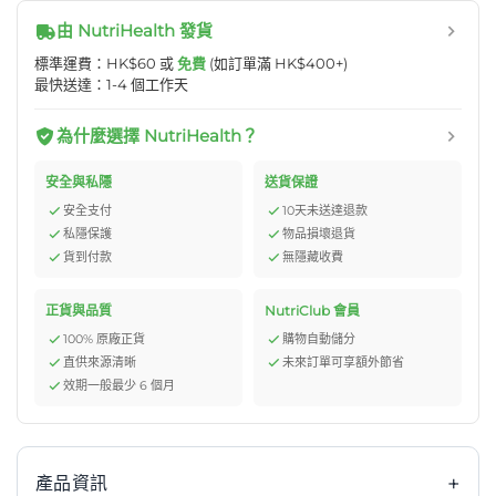
由 NutriHealth 發貨
標準運費：HK$60 或
免費
(如訂單滿 HK$400+)
最快送達：1-4 個工作天
為什麼選擇 NutriHealth？
安全與私隱
送貨保證
安全支付
10天未送達退款
私隱保護
物品損壞退貨
貨到付款
無隱藏收費
正貨與品質
NutriClub 會員
100% 原廠正貨
購物自動儲分
直供來源清晰
未來訂單可享額外節省
效期一般最少 6 個月
+
產品資訊