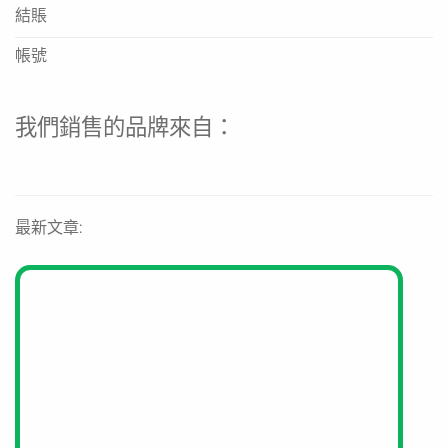
每包含量: 獨立粉劑
結賬
活益菌種類: 5種（3株雙歧桿菌與2株鏈球菌）
帳號
總活菌量: 2.5 × 10⁹ CFU
益生元成分: 菊粉、低聚木糖、低聚半乳糖、刺雲豆
我們銷售的品牌來自：
膠
專利技術: SMT04配方、意大利專利鎖菌技術
認證: ISO9001、ISO14001、ISO22000、4項國際
最新文章:
專利
產地: 意大利製造
適合人士: 2歲以上人士、孕婦及哺乳期婦女（使用
前請諮詢醫師）
保存方式: 請存放於陰涼乾燥處
資料來源
https://g-niib.co/