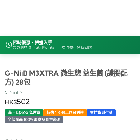
限時優惠・把握入手
會員購物賺 NutriPoints｜下次購物可兌換回贈
G-NiiB M3XTRA 微生態 益生菌 (護腸配
方) 28包
G-NiiB
502
HK$
滿 HK$400 免運費
特快 1-4 個工作日送達
支持貨到付款
全部產品 100% 原廠及直供來源