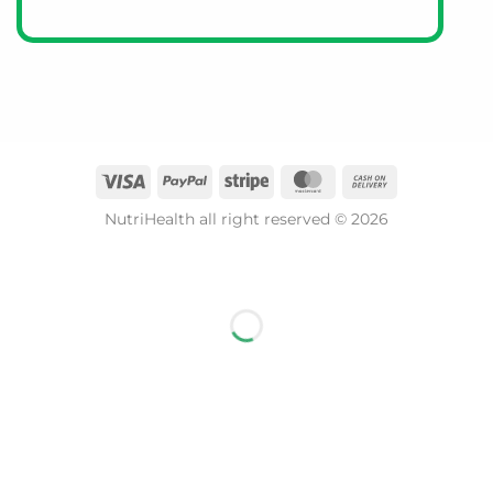
https://www.g-niib.com/en?
srsltid=AfmBOorwX98AFO712BgTSFoy3AUynOgaj
https://www.g-niib.com/en/pages/about-us?
srsltid=AfmBOoqosJX01Fre2MmQhJZpaBN1cPHsG
G-NiiB M3XTRA 微生態護腸配方適合什麼人食用？
本產品適合2歲以上人士食用，包括孕婦及哺乳期婦
NutriHealth all right reserved © 2026
女。但建議孕婦及哺乳期婦女在使用前先諮詢醫師意
見。產品專為亞洲人腸道環境設計，適合關注腸道健
康、希望平衡微生態及提升免疫力的人士。
產品有什麼專利或認證？
本產品採用革命性SMT04專利配方，並獲得4項國際專
利認證。生產過程亦獲得ISO9001（質量管理）、
ISO14001（環境管理）及ISO22000（食品安全管
理）專業認證，確保產品品質與安全。
產品是如何研發的？