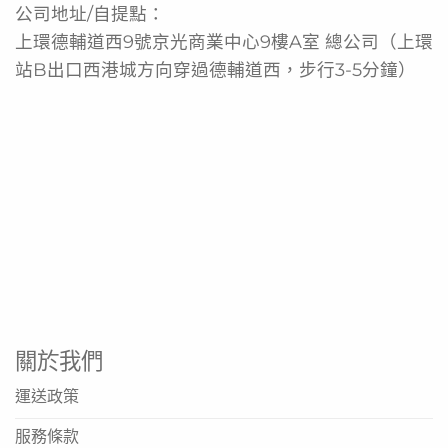
間味覺轉變的病人
公司地址/自提點：
— 原味 : 沒有額外添加調味，適合口中有金屬鐵銹味或對味
上環德輔道西9號京光商業中心9樓A室 總公司（上環
蕾特別敏感的病人
站B出口西港城方向穿過德輔道西，步行3-5分鐘）
— 淡薑味：稍微温暖的口感，對於患者有時覺得食物平淡
無味時增加味覺
— 冰涼果味：為病人帶來微微清涼及清新口感，舒緩口腔
不適
低升糖指數
病人可以安心飲用，亦可製作甜品或小菜增加營養
營養不良的原因有很多， 例如患病、各種治療、癌症、吞
嚥困難，或因手術前後身體需要額外營養等。隨著年紀增
長，長者食慾會隨之而下降，出現肌肉流失及體重下降的情
況亦十分常見。除非是因醫療需要的刻意減重，否則應在醫
關於我們
護人員指導下飲用高能量高蛋白質醫學營養品來增加營養。
運送政策
疾病和營養不良之間存在惡性循環的關係，會削弱身體的免
服務條款
疫力及營養狀態，影響治療及康復進程。因此，需要穩定地