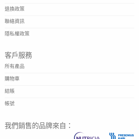
增加營養攝取，包括蛋白質、碳水化合物、維他命、礦物質
退換政策
等，以幫助身體盡快回復健康水平。
聯絡資訊
對於需要增加營養攝取，而又較難從日常飲食中計算正確份
隱私權政策
量，Fortisip Compact Protein 營保健有準確的營養成
份，讓你在治療路上更輕鬆達到營養目標。其中癌症病人於
治療前、中、後期更需要比一般人多1 倍營養，癌症或療程
客戶服務
有可能造成不同副作用反應，例如食慾不振、口腔潰瘍、吞
所有產品
嚥困難等，會令病者進食量不足、營養不良、及體重下降。
研究顯示，如體重下降超過5%，將影響治療效果，或需中
購物車
斷療程。
結賬
Fortisip Compact Protein 營保健可與任何藥物一起服
帳號
用。不含麩質，低升糖及低納，高血壓或糖尿病患者亦可放
心飲用。建議每日飲用 1-3 支 Fortisip Compact
Protein，或根據醫護人員指示。養好身體需要時間和耐
我們銷售的品牌來自：
心，日復日持之以恆增加營養攝取，身體自然慢慢地強壯起
來。