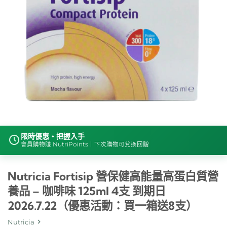
限時優惠・把握入手
會員購物賺 NutriPoints｜下次購物可兌換回贈
Nutricia Fortisip 營保健高能量高蛋白質營
養品 – 咖啡味 125ml 4支 到期日
2026.7.22（優惠活動：買一箱送8支）
Nutricia