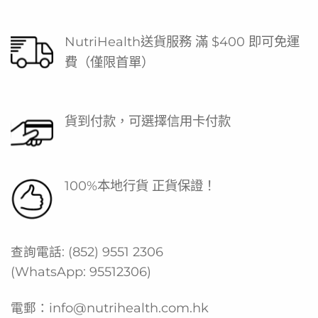
營養補充品，專為患病人士、長者等增加營養攝取。
Fortisip 按照每日營養所需設計，有助改善與疾病相關的營
NutriHealth送貨服務 滿 $400 即可免運
養不良，同時加快康復進程。
費（僅限首單）
高蛋白質 (18克)
(約3隻雞蛋的蛋白質) 有助身體製造肌肉，加快身體及傷口
康復，減少併發症
貨到付款，可選擇信用卡付款
高能量（306 kcal）
每毫升提供2.45 kcal 能量，符合國際營養指南的標準要
100%本地行貨 正貨保證！
求，足以維持體重及補充所需能量
細樽裝更容易飲
與一般營養奶 (1-2kcal/ml) 相比，Fortisip Compact
查詢電話:
(852) 9551 2306
Protein 細細樽，營養更濃縮，不影響胃口，減輕進食壓力
(WhatsApp:
95512306
)
5種口味
多種口味選擇，其中3款與癌症病人攜手研發，適合治療期
電郵：
info@nutrihealth.com.hk