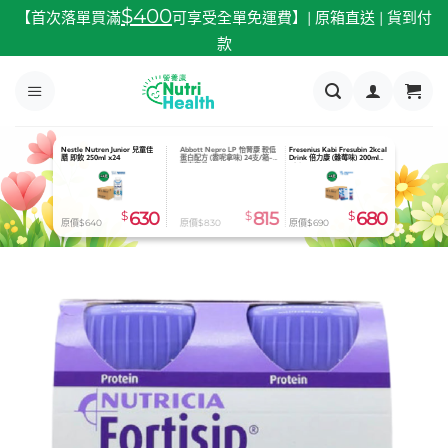
跳
$400
【首次落單買滿
可享受全單免運費】| 原箱直送 | 貨到付
至
款
內
容
Nestle Nutren Junior 兒童佳
Abbott Nepro LP 怡腎康 較低
Nutricia Souvenaid 智敏捷 (士
膳 即飲 250ml x24
蛋白配方 (雲呢拿味) 24支/箱-
多啤梨味) 125ml x24
預定貨品
$
630
$
815
$
815
原價$640
原價$830
原價$896