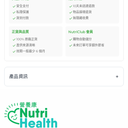
安全支付
10天未送達退款
私隱保護
物品損壞退貨
貨到付款
無隱藏收費
正貨與品質
NutriClub 會員
100% 原廠正貨
購物自動儲分
直供來源清晰
未來訂單可享額外節省
效期一般最少 6 個月
+
產品資訊
產品介紹:
Fortisip Compact Protein 營保健 – 醫院指定營養品
Fortisip Compact Protein 營保健是高能量、高蛋白質的