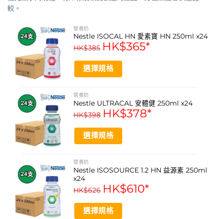
營養，能量密度為每毫升2.0千卡，能有效滿足日常能量與
較。
營養需求。本品配方適合乳糖不耐受人士食用，且不含麩
質，提供溫和易吸收的營養支持。其順滑的呍呢嗱口味易於
營養奶
Nestle ISOCAL HN 愛素寶 HN 250ml x24
入口，既可作為口服營養補充劑，亦適用於管飼，為不同健
HK$
365
*
HK$
385
康狀況的使用者提供便利、可靠的營養解決方案。
選擇規格
產品功效
This
高能量密度 (2.0 kcal/ml)
product
營養奶
Nestle ULTRACAL 安體健 250ml x24
has
適合乳糖不耐受人士
HK$
378
*
multiple
HK$
398
variants.
不含麩質
The
選擇規格
提供完整均衡營養
options
This
may
呍呢嗱口味易於接受
product
營養奶
be
Nestle ISOSOURCE 1.2 HN 益源素 250ml
has
chosen
適用於口服及管飼
x24
multiple
on
HK$
610
*
HK$
626
variants.
the
產品功能
The
product
選擇規格
options
提供日常能量與營養補充
page