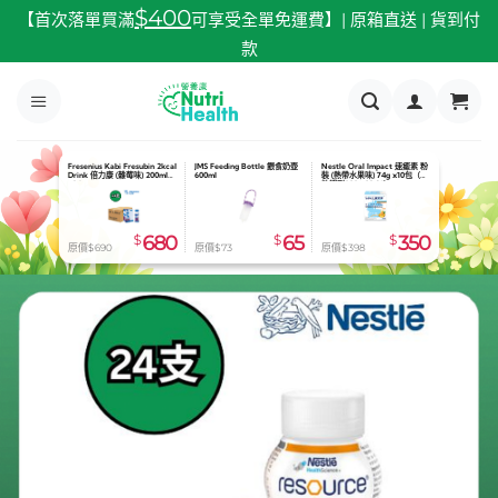
跳
$400
【首次落單買滿
可享受全單免運費】| 原箱直送 | 貨到付
至
款
內
容
Fresenius Kabi Fresubin 2kcal
JMS Feeding Bottle 餵食奶壺
Nestle Oral Impact 速癒素 粉
Drink 倍力康 (雜莓味) 200ml
600ml
裝 (熱帶水果味) 74g x10包（有
x24
效期到2026.08.31）
$
680
$
65
$
350
原價$690
原價$73
原價$398