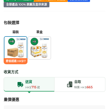
全部產品 100% 原廠及直供來源
包裝選擇
箱裝
單盒
節省超過 HK$17
收貨方式
送貨
自取
715
665
HK$
起
特價 HK$
量價優惠