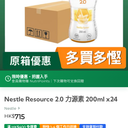
限時優惠・把握入手
會員購物賺 NutriPoints｜下次購物可兌換回贈
Nestle Resource 2.0 力源素 200ml x24
Nestle
HK$
715
滿 HK$400 免運費
特快 1-4 個工作日送達
支持貨到付款