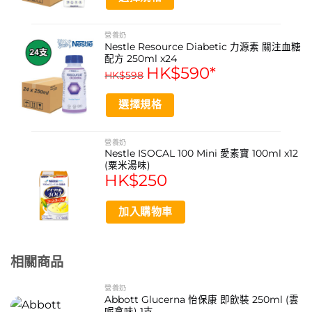
特殊配方: 不含麩質
This
口味: 呍呢嗱味
product
營養奶
Nestle Resource Diabetic 力源素 關注血糖
has
食用方式: 口服或管飼均可
配方 250ml x24
multiple
HK$
590
*
HK$
598
variants.
資料來源
The
https://www.nestle.com.hk/en
選擇規格
options
may
This
https://www.nestle.com.hk/zh
be
product
營養奶
chosen
https://www.nestle.com/
Nestle ISOCAL 100 Mini 愛素寶 100ml x12
has
on
(粟米湯味)
multiple
HK$
250
the
雀巢力源素 Resource 2.0 適合哪些人士飲用？
variants.
product
The
本品適合需要額外營養補充的人士，例如食慾不振、術後恢
page
加入購物車
options
復期、咀嚼或吞嚥困難，以及日常飲食無法滿足營養需求
may
者。特別適合乳糖不耐受人士。
be
chosen
Resource 2.0 應該如何飲用？有什麼注意事項？
相關商品
on
飲用前請務必搖勻。開瓶後若未能立即飲用完畢，請妥善保
the
營養奶
存並儘快飲用。具體儲存條件請參閱產品包裝說明。本品可
Abbott Glucerna 怡保康 即飲裝 250ml (雲
product
呢拿味) 1支