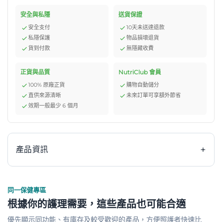
安全與私隱
送貨保證
安全支付
10天未送達退款
私隱保護
物品損壞退貨
貨到付款
無隱藏收費
正貨與品質
NutriClub 會員
100% 原廠正貨
購物自動儲分
直供來源清晰
未來訂單可享額外節省
效期一般最少 6 個月
+
產品資訊
同一保健專區
雀巢 Nestle Resource 2.0 力源素是一款專為需要額外營
根據你的護理需要，這些產品也可能合適
養補充人士設計的完整均衡營養品。每200毫升提供高密度
優先顯示同功能、有庫存及較受歡迎的產品，方便照護者快速比