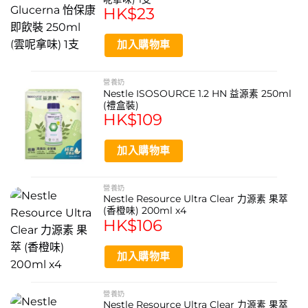
page
口服，亦可用於管飼。
HK$
23
這款營養品含有麩質或乳糖嗎？
加入購物車
雀巢 Resource 2.0 力源素不含麩質，且其配方適合乳糖不
耐受人士食用，是對這些成分敏感人士的安心選擇。
產品是什麼口味？
營養奶
Nestle ISOSOURCE 1.2 HN 益源素 250ml
本品為呍呢嗱口味，口感順滑，易於接受，有助於提升飲用
(禮盒裝)
HK$
109
意願。
加入購物車
營養奶
Nestle Resource Ultra Clear 力源素 果萃
(香橙味) 200ml x4
HK$
106
加入購物車
營養奶
Nestle Resource Ultra Clear 力源素 果萃