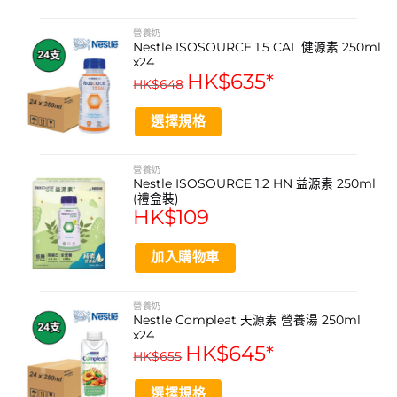
may
This
支持體重管理與營養攝取
be
product
營養奶
chosen
Nestle ISOSOURCE 1.5 CAL 健源素 250ml
has
作為兩餐之間的營養點心
on
x24
multiple
HK$
635
*
the
適用於術後恢復期營養支持
HK$
648
variants.
product
The
為食慾不振或進食困難者提供營養
page
選擇規格
options
may
This
產品規格
be
product
營養奶
chosen
產品名稱: 雀巢 Nestle Resource 2.0 力源素
Nestle ISOSOURCE 1.2 HN 益源素 250ml
has
on
(禮盒裝)
multiple
HK$
109
規格: 200毫升 x 24支
the
variants.
product
The
能量密度: 2.0 千卡/毫升
page
加入購物車
options
每瓶(200毫升)營養成分: 蛋白質 18克 (18%)
may
be
每瓶(200毫升)營養成分: 碳水化合物 42.8克 (43%)
營養奶
chosen
Nestle Compleat 天源素 營養湯 250ml
on
x24
每瓶(200毫升)營養成分: 脂肪 17.4克 (39%)
HK$
645
*
the
HK$
655
特殊配方: 適合乳糖不耐受人士
product
page
選擇規格