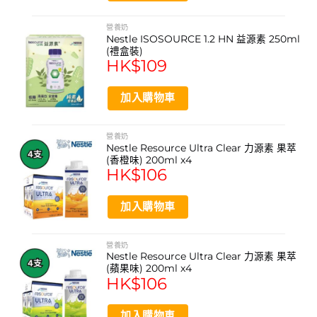
資料來源
on
https://www.nutricia.com.hk/fortisip
the
營養奶
Nestle ISOSOURCE 1.2 HN 益源素 250ml
product
(禮盒裝)
page
HK$
109
加入購物車
營養奶
Nestle Resource Ultra Clear 力源素 果萃
(香橙味) 200ml x4
HK$
106
加入購物車
營養奶
Nestle Resource Ultra Clear 力源素 果萃
(蘋果味) 200ml x4
HK$
106
加入購物車