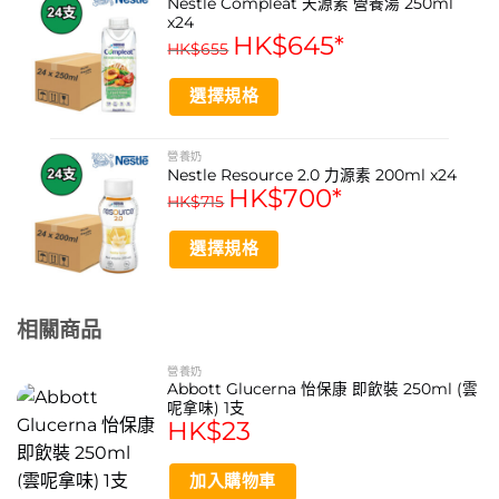
Nestle Compleat 天源素 營養湯 250ml
has
等，以幫助身體盡快回復健康水平。
x24
multiple
HK$
645
*
HK$
655
variants.
對於需要增加營養攝取，而又較難從日常飲食中計算正確份
The
量，Fortisip Compact Protein 營保健有準確的營養成
選擇規格
options
may
份，讓你在治療路上更輕鬆達到營養目標。其中癌症病人於
This
be
治療前、中、後期更需要比一般人多1 倍營養，癌症或療程
product
營養奶
chosen
Nestle Resource 2.0 力源素 200ml x24
has
有可能造成不同副作用反應，例如食慾不振、口腔潰瘍、吞
on
HK$
700
*
multiple
HK$
715
嚥困難等，會令病者進食量不足、營養不良、及體重下降。
the
variants.
研究顯示，如體重下降超過5%，將影響治療效果，或需中
product
The
選擇規格
斷療程。
page
options
This
may
product
Fortisip Compact Protein 營保健可與任何藥物一起服
be
相關商品
has
chosen
用。不含麩質，低升糖及低納，高血壓或糖尿病患者亦可放
multiple
on
心飲用。建議每日飲用 1-3 支 Fortisip Compact
營養奶
variants.
the
Abbott Glucerna 怡保康 即飲裝 250ml (雲
Protein，或根據醫護人員指示。養好身體需要時間和耐
The
呢拿味) 1支
product
options
心，日復日持之以恆增加營養攝取，身體自然慢慢地強壯起
HK$
23
page
may
來。
be
加入購物車
chosen