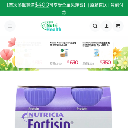
跳
$400
【首次落單買滿
可享受全單免運費】| 原箱直送 | 貨到付
至
款
內
容
JMS Feeding Bottle 餵食奶壺
Nutricia Souvenaid 智敏捷 (士
Nestle Oral Impact 速癒素 粉
600ml
多啤梨味) 125ml x24
裝 (熱帶水果味) 74g x10包（有
效期到2026.08.31）
$
65
$
815
$
350
原價$73
原價$896
原價$398