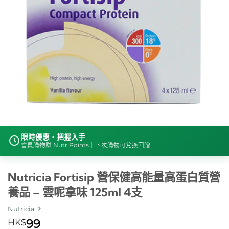
限時優惠・把握入手
會員購物賺 NutriPoints｜下次購物可兌換回贈
Nutricia Fortisip 營保健高能量高蛋白質營
養品 – 雲呢拿味 125ml 4支
Nutricia
HK$
99