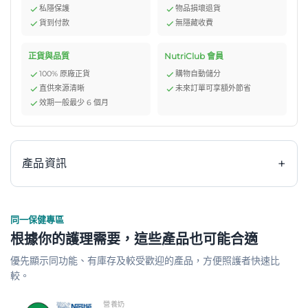
私隱保護
物品損壞退貨
貨到付款
無隱藏收費
正貨與品質
NutriClub 會員
100% 原廠正貨
購物自動儲分
直供來源清晰
未來訂單可享額外節省
效期一般最少 6 個月
+
產品資訊
同一保健專區
產品介紹:
根據你的護理需要，這些產品也可能合適
Fortisip Compact Protein 營保健 – 醫院指定營養品
優先顯示同功能、有庫存及較受歡迎的產品，方便照護者快速比
較。
Fortisip Compact Protein 營保健是高能量、高蛋白質的
營養補充品，專為患病人士、長者等增加營養攝取。
營養奶