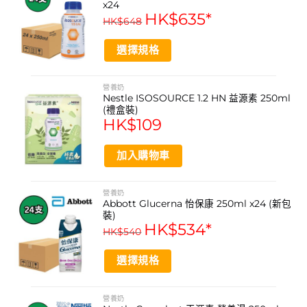
on
x24
multiple
HK$
635
*
蕾特別敏感的病人
the
HK$
648
variants.
product
— 淡薑味：稍微温暖的口感，對於患者有時覺得食物平淡
The
page
選擇規格
無味時增加味覺
options
may
— 冰涼果味：為病人帶來微微清涼及清新口感，舒緩口腔
This
be
product
不適
營養奶
chosen
Nestle ISOSOURCE 1.2 HN 益源素 250ml
has
on
(禮盒裝)
multiple
低升糖指數
HK$
109
the
variants.
病人可以安心飲用，亦可製作甜品或小菜增加營養
product
The
page
加入購物車
options
營養不良的原因有很多， 例如患病、各種治療、癌症、吞
may
嚥困難，或因手術前後身體需要額外營養等。隨著年紀增
be
營養奶
長，長者食慾會隨之而下降，出現肌肉流失及體重下降的情
chosen
Abbott Glucerna 怡保康 250ml x24 (新包
on
裝)
況亦十分常見。除非是因醫療需要的刻意減重，否則應在醫
HK$
534
*
the
HK$
540
護人員指導下飲用高能量高蛋白質醫學營養品來增加營養。
product
page
選擇規格
疾病和營養不良之間存在惡性循環的關係，會削弱身體的免
This
疫力及營養狀態，影響治療及康復進程。因此，需要穩定地
product
增加營養攝取，包括蛋白質、碳水化合物、維他命、礦物質
營養奶