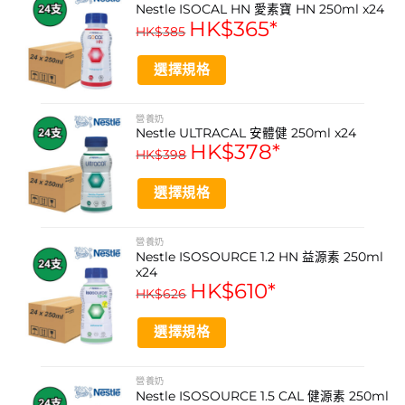
Nestle ISOCAL HN 愛素寶 HN 250ml x24
Fortisip 按照每日營養所需設計，有助改善與疾病相關的營
HK$
365
*
HK$
385
養不良，同時加快康復進程。
選擇規格
高蛋白質 (18克)
This
(約3隻雞蛋的蛋白質) 有助身體製造肌肉，加快身體及傷口
product
營養奶
康復，減少併發症
Nestle ULTRACAL 安體健 250ml x24
has
HK$
378
*
multiple
HK$
398
高能量（306 kcal）
variants.
每毫升提供2.45 kcal 能量，符合國際營養指南的標準要
The
選擇規格
求，足以維持體重及補充所需能量
options
This
may
product
營養奶
be
細樽裝更容易飲
Nestle ISOSOURCE 1.2 HN 益源素 250ml
has
chosen
與一般營養奶 (1-2kcal/ml) 相比，Fortisip Compact
x24
multiple
on
HK$
610
*
HK$
626
Protein 細細樽，營養更濃縮，不影響胃口，減輕進食壓力
variants.
the
The
product
選擇規格
options
5種口味
page
may
This
多種口味選擇，其中3款與癌症病人攜手研發，適合治療期
be
product
間味覺轉變的病人
營養奶
chosen
Nestle ISOSOURCE 1.5 CAL 健源素 250ml
has
— 原味 : 沒有額外添加調味，適合口中有金屬鐵銹味或對味