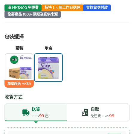
滿 HK$400 免運費
特快 1-4 個工作日送達
支持貨到付款
全部產品 100% 原廠及直供來源
包裝選擇
箱裝
單盒
節省超過 HK$9
收貨方式
送貨
自取
99
99
HK$
起
免運費 HK$