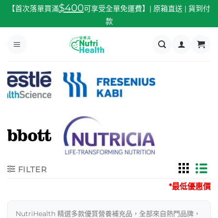
跳
$400
【首次落單買滿
可享受全單免運費】| 原箱直送 | 貨到付
至
款
內
容
FILTER
*最低優惠價
NutriHealth 精選多款優質營養補充品，全部來自熱門品牌，