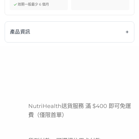
效期一般最少 6 個月
+
產品資訊
雀巢 Nestle ThickenUp 快凝寶 匈牙利燴牛肉味 1000g
即食糊餐是一款專為有吞嚥困難人士設計的營養食品。產品
採用雀巢專業配方，提供方便快捷的即食糊餐解決方案，適
合需要特殊飲食質地的人士。這款匈牙利燴牛肉口味即食糊
餐，讓使用者能在享受美味餐點的同時，獲得均衡營養支
持。雀巢作為全球知名食品品牌，致力於為不同飲食需求人
NutriHealth送貨服務 滿 $400 即可免運
士提供高品質的產品選擇。
費（僅限首單）
產品功效
專為吞嚥困難人士設計