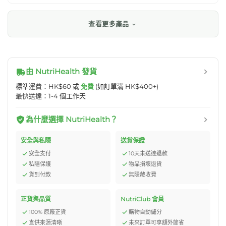
查看更多產品
由 NutriHealth 發貨
標準運費：HK$60 或
免費
(如訂單滿 HK$400+)
最快送達：1-4 個工作天
為什麼選擇 NutriHealth？
安全與私隱
送貨保證
安全支付
10天未送達退款
私隱保護
物品損壞退貨
貨到付款
無隱藏收費
正貨與品質
NutriClub 會員
100% 原廠正貨
購物自動儲分
直供來源清晰
未來訂單可享額外節省