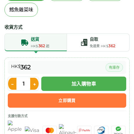
鱈魚雜菜味
收貨方式
送貨
自取
362
362
HK$
起
免運費 HK$
HK$
362
有庫存
加入購物車
Nestle ThickenUp 快凝寶 即食糊餐 1000g (匈牙利燴牛肉味) 數量
立即購買
支援付款方式