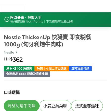
限時優惠・把握入手
會員購物賺 NutriPoints｜下次購物可兌換回贈
Nestle ThickenUp 快凝寶 即食糊餐
1000g (匈牙利燴牛肉味)
Nestle
HK$
362
滿 HK$400 免運費
特快 1-4 個工作日送達
支持貨到付款
全部產品 100% 原廠及直供來源
口味選擇
匈牙利燴牛肉味
小扁豆蔬菜味
法式至尊雞味