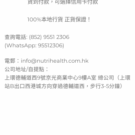
貨到付款，可選擇信用卡付款
即食方便快速準備
提供均衡營養支持
100%本地行貨 正貨保證！
匈牙利燴牛肉美味口味
查詢電話:
(852) 9551 2306
雀巢專業品質保證
(WhatsApp:
95512306
)
產品功能
電郵：
info@nutrihealth.com.hk
為吞嚥困難人士提供適口餐食
公司地址/自提點：
即沖即食方便照顧者準備
上環德輔道西9號京光商業中心9樓A室 總公司（上環
補充日常所需營養
站B出口西港城方向穿過德輔道西，步行3-5分鐘）
適合長期照護使用
作為特殊飲食需求的主餐替代
產品規格
品牌: 雀巢 Nestle