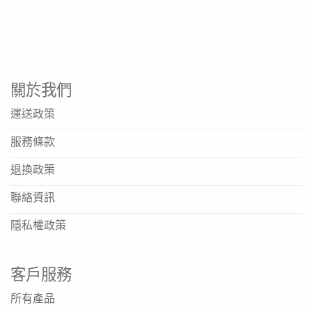
產品名稱: ThickenUp 快凝寶 匈牙利燴牛肉味
淨重: 1000g
產品類型: 即食糊餐
適用對象: 有吞嚥困難人士
關於我們
口味: 匈牙利燴牛肉
運送政策
資料來源
服務條款
https://www.nestle.com.hk/en
退換政策
https://www.nestle.com.hk/zh
聯絡資訊
https://www.nestle.com/
隱私權政策
這款產品適合什麼人使用？
這款產品專為有吞嚥困難人士設計，適合需要特殊飲食質地
客戶服務
的使用者。
產品需要如何準備？
所有產品