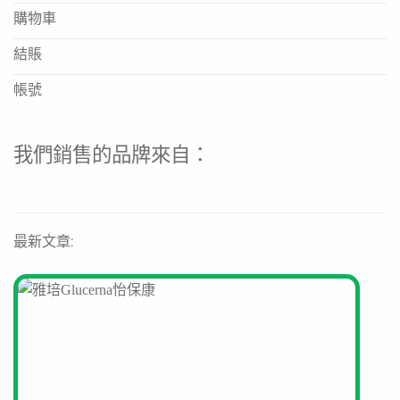
根據產品名稱「即食糊餐」的說明，這是一款方便快速準備
購物車
的產品，具體準備方式請參考包裝指示。
這是雀巢的官方產品嗎？
結賬
是的，這是雀巢品牌的產品，您可以在雀巢香港官方網站上
帳號
找到相關品牌資訊。
我們銷售的品牌來自：
最新文章: