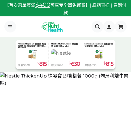
跳
$400
【首次落單買滿
可享受全單免運費】| 原箱直送 | 貨到付
至
款
內
容
Abbott Nepro LP 怡腎康 較低
Nestle Nutren Junior 兒童佳
Nutricia Souvenaid 智敏捷 (士
蛋白配方 (雲呢拿味) 24支/箱-
膳 即飲 250ml x24
多啤梨味) 125ml x24
預定貨品
$
815
$
630
$
815
原價$830
原價$640
原價$896