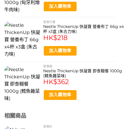
https://www.nestle.com/
加入購物車
這款產品適合什麼人食用？
營養代餐
本產品專為有吞嚥困難的人士設計，例如長者、術後恢復期
Nestle ThickenUp 快凝寶 營養布丁 66g x4
患者或吞嚥功能受損者，需要特殊飲食質地以安全進食的人
杯 x3盒 (朱古力味)
HK$
218
群。
食用前需要如何準備？
加入購物車
根據產品說明，這是一款即食營養糊餐，通常只需按比例加
入適量溫水或湯汁，攪拌均勻至適合的稠度即可食用，具體
營養糊
步驟請參閱包裝指示。
Nestle ThickenUp 快凝寶 即食糊餐 1000g
可以在哪裡購買到這款雀巢產品？
(鱈魚雜菜味)
HK$
362
您可以透過雀巢香港官方網站（nestle.com.hk）查詢產品
資訊及授權銷售點，或向醫療營養品供應商及藥房查詢。
加入購物車
相關商品
營養奶