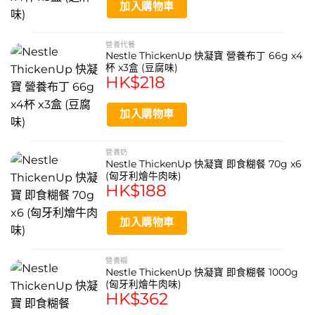
加入購物車
術後或康復期營養補充
方便照護者準備餐點
營養代餐
Nestle ThickenUp 快凝寶 營養布丁 66g x4
即時沖泡，快速食用
杯 x3盒 (豆腐味)
HK$
218
產品規格
加入購物車
品牌: 雀巢 Nestle
產品名稱: ThickenUp 快凝寶 法式至尊雞味
營養奶
淨重: 1000g
Nestle ThickenUp 快凝寶 即食糊餐 70g x6
(匈牙利燴牛肉味)
HK$
188
類型: 即食營養糊餐
適用對象: 吞嚥困難人士
加入購物車
資料來源
營養糊
https://www.nestle.com.hk/en
Nestle ThickenUp 快凝寶 即食糊餐 1000g
(匈牙利燴牛肉味)
https://www.nestle.com.hk/zh
HK$
362