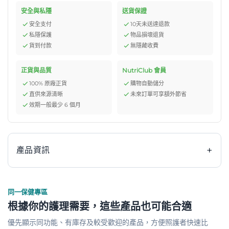
安全與私隱
送貨保證
安全支付
10天未送達退款
私隱保護
物品損壞退貨
貨到付款
無隱藏收費
正貨與品質
NutriClub 會員
100% 原廠正貨
購物自動儲分
直供來源清晰
未來訂單可享額外節省
效期一般最少 6 個月
+
產品資訊
同一保健專區
雀巢 Nestle ThickenUp 快凝寶 法式至尊雞味 1000g 即
根據你的護理需要，這些產品也可能合適
食營養糊餐是一款專為吞嚥困難人士設計的即食營養補充
優先顯示同功能、有庫存及較受歡迎的產品，方便照護者快速比
品。作為雀巢香港官方推出的營養食品，它採用精心調配的