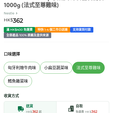
1000g (法式至尊雞味)
Nestle
HK$
362
滿 HK$400 免運費
特快 1-4 個工作日送達
支持貨到付款
全部產品 100% 原廠及直供來源
口味選擇
匈牙利燴牛肉味
小扁豆蔬菜味
法式至尊雞味
鱈魚雜菜味
收貨方式
送貨
自取
362
362
HK$
起
免運費 HK$