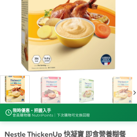
限時優惠・把握入手
會員購物賺 NutriPoints｜下次購物可兌換回贈
Nestle ThickenUp 快凝寶 即食營養糊餐