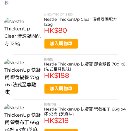
較。
配方，提供便捷、營養均衡的餐食解決方案。產品無需複雜
烹調，只需簡單沖調即可享用，適合需要特殊飲食照護的長
UNCATEGORIZED
Nestle ThickenUp Clear 清透凝固配方
者、術後恢復者或吞嚥功能受損人士，幫助他們輕鬆攝取所
125g
需營養，維持生活品質。
HK$
80
產品功效
加入購物車
專為吞嚥困難人士設計
營養奶
即食沖調，方便快捷
Nestle ThickenUp 快凝寶 即食糊餐 70g x6
(法式至尊雞味)
提供均衡營養
HK$
188
雀巢品質保證
加入購物車
適合特殊飲食需求
營養代餐
產品功能
Nestle ThickenUp 快凝寶 營養布丁 66g x4
杯 x3盒 (芝麻味)
為吞嚥困難者提供營養支持
HK$
218
作為日常營養補充餐食