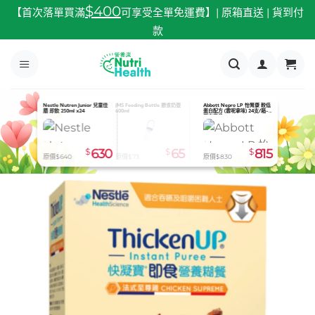
跳
$400
【首次落單買滿
可享受全單免運費】| 原箱直送 | 貨到付
至
款
內
容
Nestle Nutren Junior 兒童佳
Nutricia Souvenaid 智敏捷 (士
Abbott Nepro LP 怡腎康 較低
膳 即飲 250ml x24
多啤梨味) 125ml x24
蛋白配方 (雲呢拿味) 24支/箱-
預定貨品
$
630
$
815
$
815
原價$640
原價$896
原價$830