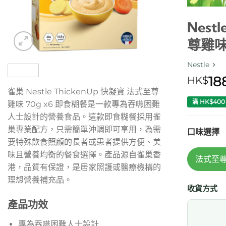
Nest
尊雞味
Nestle
18
HK$
雀巢 Nestle ThickenUp 快凝寶 法式至尊
滿 HK$40
雞味 70g x6 即食糊餐是一款專為吞嚥困難
人士設計的營養食品。這款即食糊餐採用雀
巢專業配方，只需簡單沖調即可享用，為需
口味選擇
要特殊飲食照顧的長者或患者提供方便、美
味且營養均衡的餐食選擇。產品源自雀巢香
法式至
港，品質有保證，是居家照護或醫療機構的
理想營養補充品。
收貨方式
產品功效
專為吞嚥困難人士設計