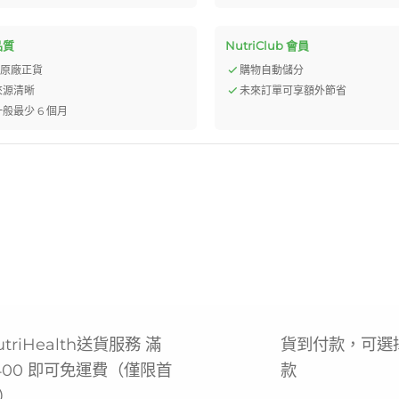
品質
NutriClub 會員
% 原廠正貨
購物自動儲分
來源清晰
未來訂單可享額外節省
般最少 6 個月
utriHealth送貨服務 滿
貨到付款，可選
400 即可免運費（僅限首
款
）