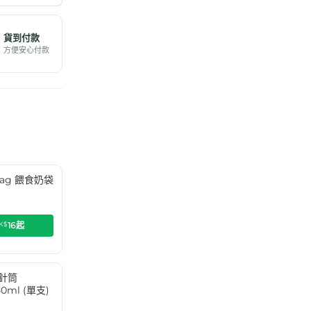
貨到付款
方便安心付款
g Bag 餵食奶袋
K$
16
起
食針筒
50ml (單支)