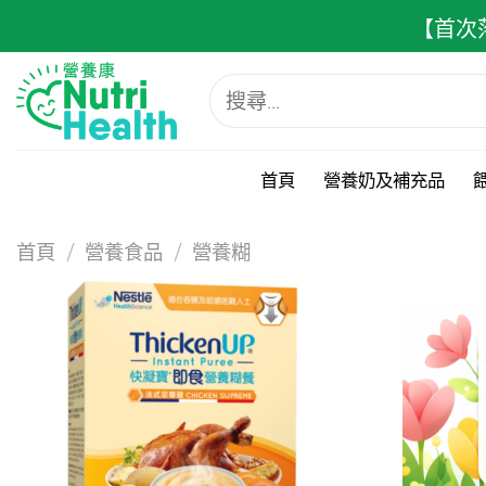
跳
【首次
至
內
搜
容
尋
關
鍵
字:
首頁
營養奶及補充品
首頁
/
營養食品
/
營養糊