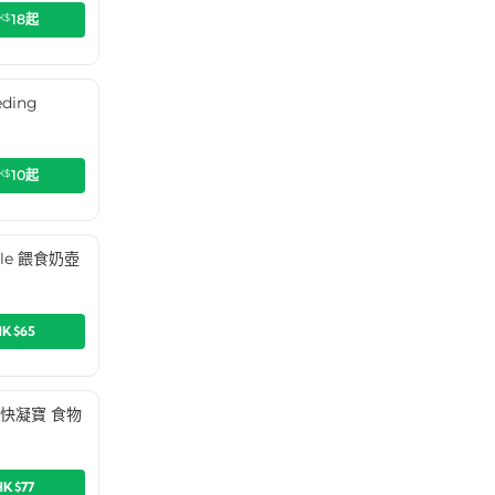
K$
18
起
ding
)
K$
10
起
ttle 餵食奶壺
HK$65
Up 快凝寶 食物
HK$77