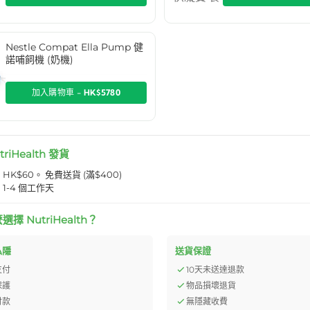
Nestle Compat Ella Pump 健
諾哺飼機 (奶機)
加入購物車 -
HK$5780
triHealth 發貨
K$60。 免費送貨 (滿$400)
1-4 個工作天
擇 NutriHealth？
私隱
送貨保證
支付
10天未送達退款
保護
物品損壞退貨
付款
無隱藏收費