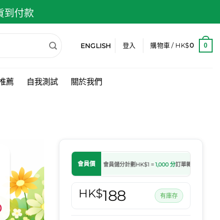
 貨到付款
ENGLISH
0
登入
購物車 /
HK$
0
推薦
自我測試
關於我們
會員價
會員儲分計劃
HK$1 =
1,000 分
訂單轉為處理中後自動
HK$
188
有庫存
0