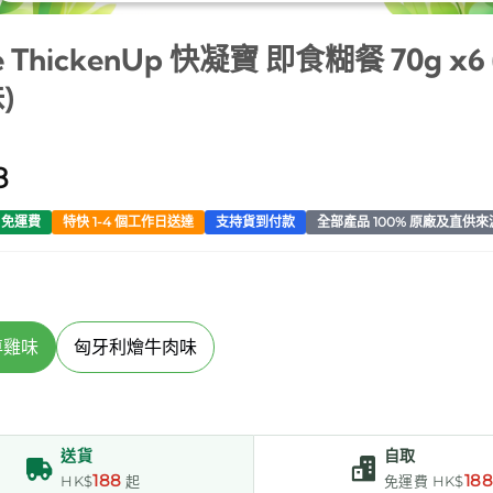
le ThickenUp 快凝寶 即食糊餐 70g x
)
8
0 免運費
特快 1-4 個工作日送達
支持貨到付款
全部產品 100% 原廠及直供來
尊雞味
匈牙利燴牛肉味
送貨
自取
188
18
HK$
起
免運費 HK$