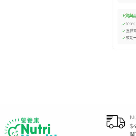
正貨與
100
直供
效期一
N
$
單