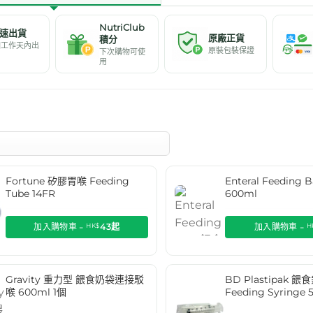
NutriClub
速出貨
原廠正貨
積分
個工作天內出
原裝包裝保證
下次購物可使
用
Fortune 矽膠胃喉 Feeding
Enteral Feedin
Tube 14FR
600ml
加入購物車 -
HK$
43
起
加入購物車 -
H
Gravity 重力型 餵食奶袋連接駁
BD Plastipak 餵
喉 600ml 1個
Feeding Syringe 