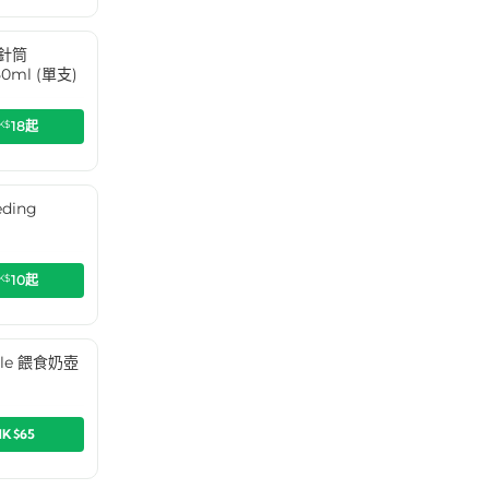
食針筒
50ml (單支)
K$
18
起
ding
)
K$
10
起
ttle 餵食奶壺
HK$65