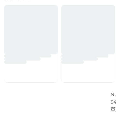
N
$
單