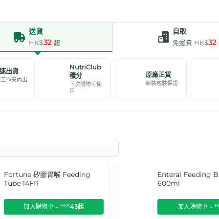
送貨
自取
32
32
HK$
起
免運費 HK$
NutriClub
速出貨
原廠正貨
積分
個工作天內出
原裝包裝保證
下次購物可使
用
Fortune 矽膠胃喉 Feeding
Enteral Feedin
Tube 14FR
600ml
加入購物車 -
HK$
43
起
加入購物車 -
H