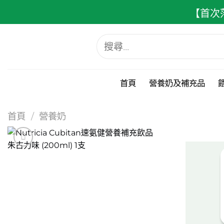
跳
【首次
至
內
搜
容
尋
關
鍵
字:
首頁
營養奶及補充品
首頁
/
營養奶