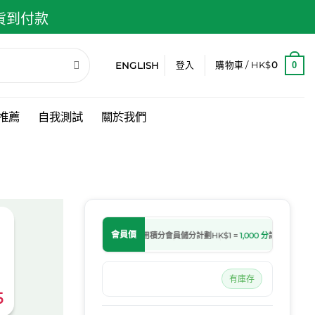
 貨到付款
ENGLISH
0
登入
購物車 /
HK$
0
推薦
自我測試
關於我們
會員價
處理中後自動入分
購物滿
HK$650
可用積分
會員儲分計劃
HK$1 =
1,000 分
訂單轉為處理中
有庫存
5