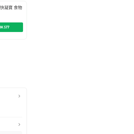
Up 快凝寶 食物
HK$77