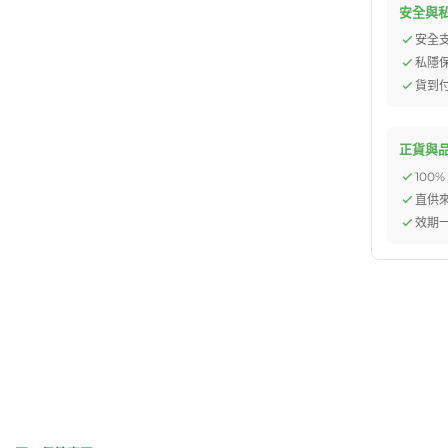
安全與
安全
私隱
貨到
正貨與
100
直供
效期一