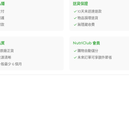
私隱
送貨保證
支付
10天未送達退款
保護
物品損壞退貨
付款
無隱藏收費
品質
NutriClub 會員
% 原廠正貨
購物自動儲分
來源清晰
未來訂單可享額外節省
般最少 6 個月