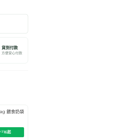
貨到付款
方便安心付款
g Bag 餵食奶袋
K$
16
起