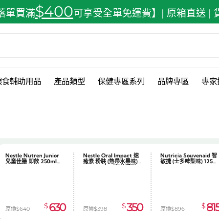
$400
落單買滿
可享受全單免運費】| 原箱直送 |
餵食輔助用品
產品類型
保健專區系列
品牌專區
專家
Nestle Nutren Junior
Nestle Oral Impact 速
Nutricia Souvenaid 智
兒童佳膳 即飲 250ml
癒素 粉裝 (熱帶水果味)
敏捷 (士多啤梨味) 125ml
會員儲分計劃
HK$1 =
1,000 分
訂單轉為
x24
74g x10包（有效期到
x24
2026.08.31）
630
350
81
$
$
$
原價$640
原價$398
原價$896