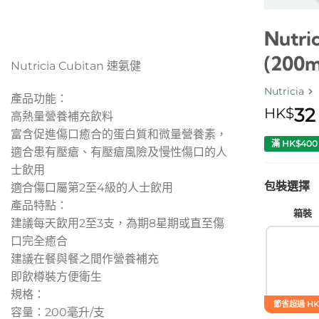
Nutr
(200m
Nutricia Cubitan 速氨健
Nutricia
產品功能：
32
HK$
高熱量營養補充飲料
富含促進傷口癒合的蛋白質和微量營養素，
滿 HK$40
適合患有壓瘡、有壓瘡風險及慢性傷口的人
士飲用
包裝選擇
適合傷口屬第2至4級的人士飲用
產品特點：
箱裝
建議每天飲用2至3支，為期8星期或直至傷
口完全癒合
建議在餐與餐之間作營養補充
即飲樽裝方便衛生
規格：
節省超過 HK
容量：200毫升/支