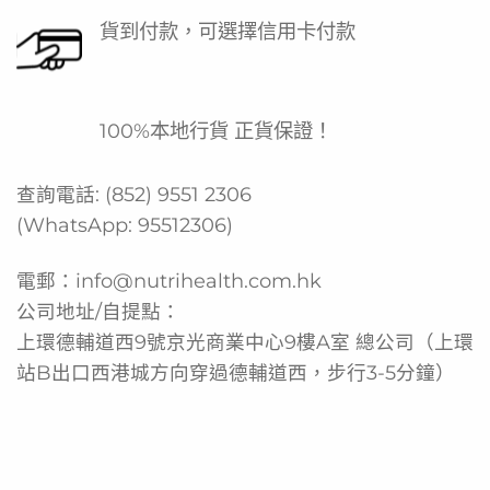
頂尖科學家及臨床團隊支持，針對亞洲人體質研發，是守護
貨到付款，可選擇信用卡付款
孩子健康成長的專業選擇。
產品功效
由香港大學醫學院研發及臨床驗證
100%本地行貨 正貨保證！
專為亞洲兒童腸道微生態設計
查詢電話:
(852) 9551 2306
有助紓緩憂慮情緒，促進恬悅心境
(WhatsApp:
95512306
)
支持腸道健康，減少不適
有助提升專注力與學習表現
電郵：
info@nutrihealth.com.hk
透過腸腦軸機制支持身心靈和諧發展
公司地址/自提點：
上環德輔道西9號京光商業中心9樓A室 總公司（上環
產品功能
站B出口西港城方向穿過德輔道西，步行3-5分鐘）
每日營養補充，調節兒童腸道菌群平衡
透過腸腦軸機制，支持情緒管理
有助改善腸胃健康