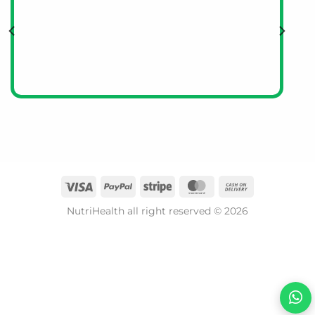
入高溫熱飲。
G-NiiB的研發背景是什麼？
G-NiiB是香港的微生態科研公司，由香港大學醫學院頂尖
科學家及臨床團隊支持，專注於利用宏基因組學及AI技術研
究亞洲人腸道微生態，並開發精準配方。
NutriHealth all right reserved © 2026