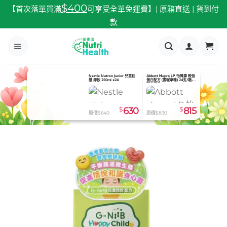
跳
$400
【首次落單買滿
可享受全單免運費】| 原箱直送 | 貨到付
至
款
內
容
JMS Feeding Bottle 餵食奶壺
Nestle Nutren Junior 兒童佳
Abbott Nepro LP 怡腎康 較低
600ml
膳 即飲 250ml x24
蛋白配方 (雲呢拿味) 24支/箱-
預定貨品
$
65
$
630
$
815
原價$73
原價$640
原價$830