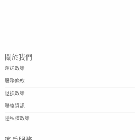
適用於學齡兒童日常保健
可直接口服或加入室溫飲品、食物中食用
產品規格
產品名稱: G-NiiB 微生態兒童益生菌 恬悅配方
規格: 28包/盒
關於我們
每包含活性益生菌菌落數: 約5 × 10⁹ CFU
運送政策
主要成分: 精準活性益生菌、益生元（如低聚果糖、麥芽
服務條款
糊精、木糖醇）
研發機構: 香港大學醫學院
退換政策
適用對象: 建議3歲以上兒童
聯絡資訊
食用方法: 每日一包，可直接食用或加入飲品
隱私權政策
產地/研發地: 香港
資料來源