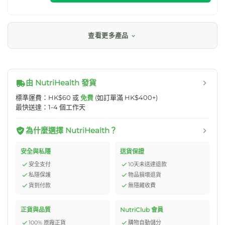
查看更多產品
由 NutriHealth 發貨
標準運費：HK$60 或
免費
(如訂單滿 HK$400+)
最快送達：1-4 個工作天
為什麼選擇 NutriHealth？
安全與私隱
送貨保證
安全支付
10天未送達退款
私隱保護
物品損壞退貨
貨到付款
無隱藏收費
正貨與品質
NutriClub 會員
100% 原廠正貨
購物自動儲分