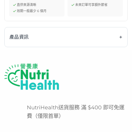
直供來源清晰
未來訂單可享額外節省
效期一般最少 6 個月
+
產品資訊
【香港大學研發】G-NiiB 微生態兒童益生菌 恬悅配方是香
港大學醫學院基於十年亞洲腸道微生態研究，結合宏基因組
學及AI機器學習技術，精心研發並經臨床驗證的兒童專屬微
生態配方。此配方專為學齡兒童（建議3歲以上）設計，每
包含有約5 × 10⁹ 活性益生菌菌落數，並配以益生元。臨床
研究證實，此獨特精準配方能有效調節腸道菌群平衡，透過
NutriHealth送貨服務 滿 $400 即可免運
腸腦軸機制紓緩兒童的憂慮情緒、減少腸胃不適，同時有助
費（僅限首單）
提升專注力與學習表現，全面支持兒童身心靈的恬悅與和諧
發展。G-NiiB作為香港領先的微生態科研公司，其配方由