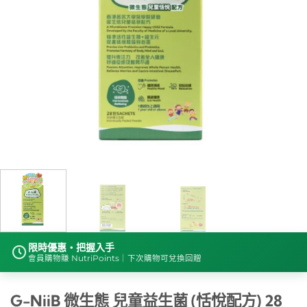
限時優惠・把握入手
會員購物賺 NutriPoints｜下次購物可兌換回贈
G-NiiB 微生態 兒童益生菌 (恬悅配方) 28