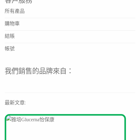
客戶服務
https://g-niib.co/
所有產品
https://www.g-niib.com/en?
購物車
srsltid=AfmBOorwX98AFO712BgTSFoy3AUynOgaji
結賬
https://www.g-niib.com/en/pages/about-us?
srsltid=AfmBOoqosJX01Fre2MmQhJZpaBN1cPHsGEH
帳號
這款兒童益生菌適合幾歲的兒童食用？
我們銷售的品牌來自：
此產品專為學齡兒童設計，建議3歲以上兒童食用。請根據
孩子具體情況或諮詢專業醫生意見後使用。
產品有什麼臨床研究支持其功效？
本產品由香港大學醫學院基於十年亞洲腸道微生態研究研
最新文章:
發，並經大型雙盲臨床研究驗證，證實其配方能有效調節腸
道菌群，並透過腸腦軸機制支持兒童情緒與專注力。
應該如何食用？可以加入熱飲嗎？
建議每日食用一包。為保持益生菌活性，請直接口服或加入
室溫或微涼的飲品、食物（如乳酪、果汁）中食用，避免加