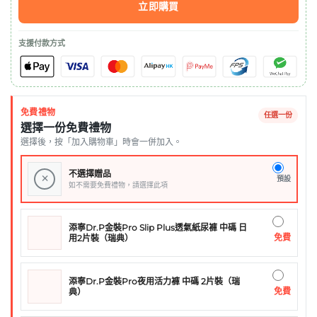
立即購買
支援付款方式
免費禮物
任選一份
選擇一份免費禮物
選擇後，按「加入購物車」時會一併加入。
不選擇贈品
×
預設
如不需要免費禮物，請選擇此項
添寧Dr.P金裝Pro Slip Plus透氣紙尿褲 中碼 日
免費
用2片裝（瑞典）
添寧Dr.P金裝Pro夜用活力褲 中碼 2片裝（瑞
免費
典）