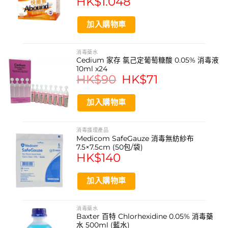
HK$
1.048
已消毒
加入購物車
注意：圖片只供參考
消毒藥水
Cedium 家存 氯己定葡萄糖酸 0.05% 消毒液
10ml x24
HK$
90
Original
HK$
71
Current
price
price
was:
is:
HK$90.
HK$71.
加入購物車
消毒護理產品
Medicom SafeGauze 消毒無紡紗布
7.5×7.5cm (50包/袋)
HK$
140
加入購物車
消毒藥水
Baxter 百特 Chlorhexidine 0.05% 消毒藥
水 500ml (藍水)