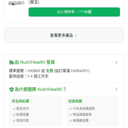
(單支)
加入購物車 -
HK$
18
起
查看更多產品
由 NutriHealth 發貨
標準運費：HK$60 或
免費
(如訂單滿 HK$400+)
最快送達：1-4 個工作天
為什麼選擇 NutriHealth？
安全與私隱
送貨保證
安全支付
10天未送達退款
私隱保護
物品損壞退貨
貨到付款
無隱藏收費