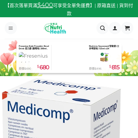
跳
$400
【首次落單買滿
可享受全單免運費】| 原箱直送 | 貨到付
至
款
內
容
Fresenius Kabi Fresubin 2kcal
Nestle Oral Impact 速癒素 粉
Abbott Nepro LP 怡腎康 較低
Drink 倍力康 (雜莓味) 200ml
裝 (熱帶水果味) 74g x10包（有
蛋白配方 (雲呢拿味) 24支/箱-
x24
效期到2026.08.31）
預定貨品
$
680
$
350
$
815
原價$690
原價$398
原價$830