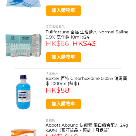
經消毒處理後可用作清潔傷口
加入購物車
產品特點
由黏膠纖維 (viscose) 和 聚酯纖維 (polyester fibres)
消毒護理產品
Fullfortune 全福 生理鹽水 Normal Saline
混製而成
0.9% 氯化鈉 10ml x24
HK$
66
Original
HK$
43
Current
比起普通棉製紗布，吸水力強，柔軟透氣，使用舒適
price
price
was:
is:
HK$66.
HK$43.
更少落絮，不黏傷口，避免更換帶來的痛楚
加入購物車
不含黏合劑和熒光增白劑
消毒藥水
吸水設計
Baxter 百特 Chlorhexidine 0.05% 消毒藥
水 1000ml (藍水)
歐洲製造
HK$
88
Hartmann赫曼 – 超過200年歷史的德國品牌
加入購物車
規格
尺寸：5.5×5.5厘米 / 7.5×7.5厘米 / 10×10厘米
營養奶
Abbott Abound 快癒素 傷口癒合配方 24g
包裝規格：25片/盒
x30包（預訂貨品，預計十月返貨）