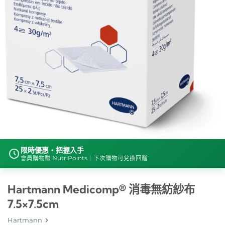
限時優惠・把握入手
會員購物賺 NutriPoints｜下次購物可兌換回贈
Hartmann Medicomp® 消毒無紡紗布
7.5×7.5cm
Hartmann