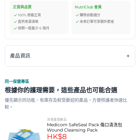
正貨與品質
NutriClub 會員
100% 原廠正貨
購物自動儲分
直供來源清晰
未來訂單可享額外節省
效期一般最少 6 個月
+
產品資訊
同一保健專區
產品功能
根據你的護理需要，這些產品也可能合適
新一代優質無紡紗布
優先顯示同功能、有庫存及較受歡迎的產品，方便照護者快速比
較。
適用於一般傷口護理
用作棉拭清潔及擦乾傷口的四周
消毒護理產品
Medicom SafeSeal Pack 傷口清洗包
Wound Cleansing Pack
用作輔助敷料以緩衝傷口
HK$
8