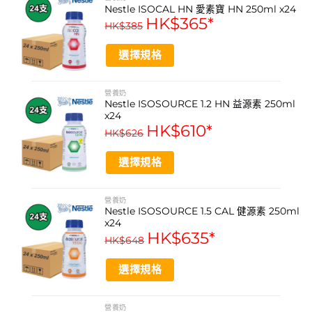
Nestle ISOCAL HN 愛素寶 HN 250ml x24
酯，有助於快速提供能量。其方便的即飲設計與粟米湯風
HK$
365
*
HK$
385
味，適合日常營養補充，是忙碌生活中維持營養均衡的便捷
選擇。作為雀巢旗下專業營養品牌產品，品質有保證，適合
選擇規格
香港消費者信賴選購。
This
product
營養奶
產品功效
Nestle ISOSOURCE 1.2 HN 益源素 250ml
has
x24
multiple
高能量密度，每毫升提供2.0千卡
HK$
610
*
HK$
626
variants.
富含蛋白質，每支含8克優質蛋白
The
選擇規格
options
營養全面，添加27種維他命及礦物質
may
This
be
含中鏈三酸甘油酯，易於吸收轉化能量
product
營養奶
chosen
Nestle ISOSOURCE 1.5 CAL 健源素 250ml
has
即飲設計，方便攜帶及食用
on
x24
multiple
HK$
635
*
the
HK$
648
variants.
粟米湯風味，口感順滑易入口
product
The
page
選擇規格
options
產品功能
may
This
提供全面均衡的營養補充
be
product
營養奶