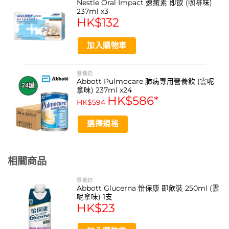
Nestle Oral Impact 速癒素 即飲 (咖啡味)
has
品牌: 雀巢 (Nestlé)
on
237ml x3
multiple
HK$
132
the
variants.
產品類別: 營養奶/營養補充品
product
The
page
加入購物車
options
資料來源
may
https://www.nestle.com.hk/en
be
營養奶
chosen
Abbott Pulmocare 肺病專用營養飲 (雲呢
https://www.nestle.com.hk/zh
on
拿味) 237ml x24
HK$
586
*
the
https://www.nestle.com/
HK$
594
product
page
選擇規格
ISOCAL 100 Mini 愛素寶100 Mini 適合哪些人飲用？
This
此產品專為需要額外營養補充的人士設計，例如食慾不振、
product
需要高能量飲食、或於康復期間需要加強營養攝取的人士。
相關商品
has
建議使用前諮詢醫生或營養師的意見。
multiple
產品應該如何儲存及食用？
營養奶
variants.
Abbott Glucerna 怡保康 即飲裝 250ml (雲
The
產品為即飲設計，開蓋即可飲用。請儲存於陰涼乾燥處，避
呢拿味) 1支
options
HK$
23
免陽光直射。開封後如未一次飲完，請蓋緊瓶蓋並冷藏，並
may
建議於24小時內飲用完畢。
be