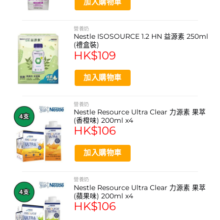
加入購物車
這款營養品含有麩質或常見致敏原嗎？
chosen
on
根據官方提供的成分資訊，產品主要成分包含蛋白質、碳水
the
營養奶
化合物、維他命及礦物質。對於具體的過敏原信息，建議直
Nestle ISOSOURCE 1.2 HN 益源素 250ml
product
(禮盒裝)
接參考產品包裝上的標示或聯繫雀巢官方客服查詢，以確保
page
HK$
109
符合個人飲食需求。
一箱包含多少支？每日建議飲用量是多少？
加入購物車
每箱包含12支獨立包裝，每支容量為100毫升。每日建議飲
用量應根據個人營養需求而定，建議遵循醫生或營養師的專
營養奶
業指導來決定合適的飲用頻率與數量。
Nestle Resource Ultra Clear 力源素 果萃
(香橙味) 200ml x4
HK$
106
加入購物車
營養奶
Nestle Resource Ultra Clear 力源素 果萃
(蘋果味) 200ml x4
HK$
106