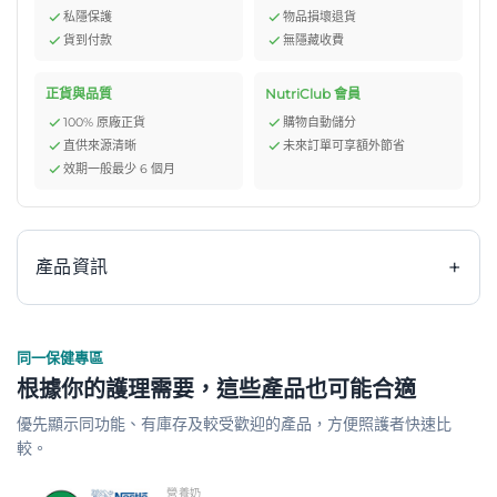
私隱保護
物品損壞退貨
貨到付款
無隱藏收費
正貨與品質
NutriClub 會員
100% 原廠正貨
購物自動儲分
直供來源清晰
未來訂單可享額外節省
效期一般最少 6 個月
+
產品資訊
同一保健專區
雀巢 Nestle ISOCAL 100 Mini 愛素寶100 Mini 粟米湯味
根據你的護理需要，這些產品也可能合適
是一款專為需要額外營養補充人士設計的即飲營養品。每支
優先顯示同功能、有庫存及較受歡迎的產品，方便照護者快速比
100毫升的迷你包裝，提供高濃度的能量（每毫升2.0千
較。
卡）與均衡營養，內含8克蛋白質、25.5克碳水化合物以及
27種維他命及礦物質，配方特別添加2.4克中鏈三酸甘油
營養奶