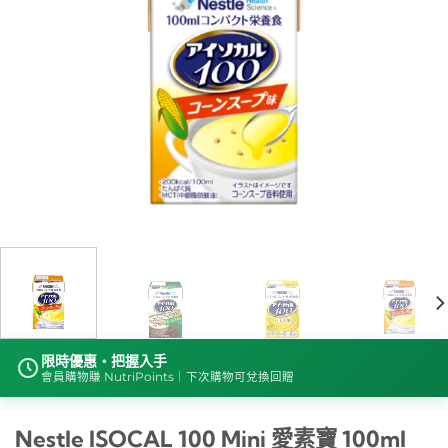
限時優惠・把握入手
會員購物賺 NutriPoints｜下次購物可兌換回贈
Nestle ISOCAL 100 Mini 愛素寶 100ml