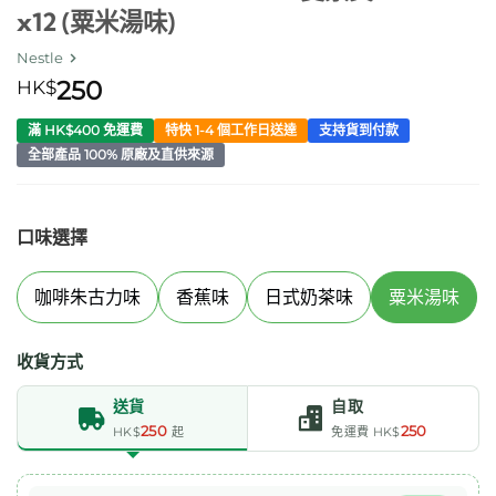
x12 (粟米湯味)
Nestle
HK$
250
滿 HK$400 免運費
特快 1-4 個工作日送達
支持貨到付款
全部產品 100% 原廠及直供來源
口味選擇
咖啡朱古力味
香蕉味
日式奶茶味
粟米湯味
收貨方式
送貨
自取
250
250
HK$
起
免運費 HK$