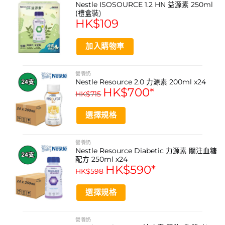
chosen
Nestle ISOSOURCE 1.2 HN 益源素 250ml
has
適用於需要增加能量攝入的場合
on
(禮盒裝)
multiple
HK$
109
the
適合作為餐間點心或營養加餐
variants.
product
The
協助維持日常活動所需營養
page
加入購物車
options
may
方便即飲，無需沖調
be
營養奶
chosen
產品規格
Nestle Resource 2.0 力源素 200ml x24
on
HK$
700
*
HK$
715
產品名稱: 雀巢 Nestle ISOCAL 100 Mini 愛素寶100
the
product
Mini 粟米湯味
選擇規格
page
規格: 100毫升 x 12支
This
product
營養奶
能量: 每毫升2.0千卡
Nestle Resource Diabetic 力源素 關注血糖
has
配方 250ml x24
multiple
每支蛋白質含量: 8克
HK$
590
*
HK$
598
variants.
每支碳水化合物含量: 25.5克
The
選擇規格
options
特色成分: 2.4克中鏈三酸甘油酯
may
This
be
營養素: 27種維他命及礦物質
product
營養奶
chosen