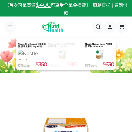
跳
$400
【首次落單買滿
可享受全單免運費】| 原箱直送 | 貨到付
至
款
內
容
Nestle Oral Impact 速癒素 粉
JMS Feeding Bottle 餵食奶壺
Fresenius Kabi Fresubin 2kcal
裝 (熱帶水果味) 74g x10包（有
600ml
Drink 倍力康 (雜莓味) 200ml
效期到2026.08.31）
x24
$
350
$
65
$
680
原價$398
原價$73
原價$690