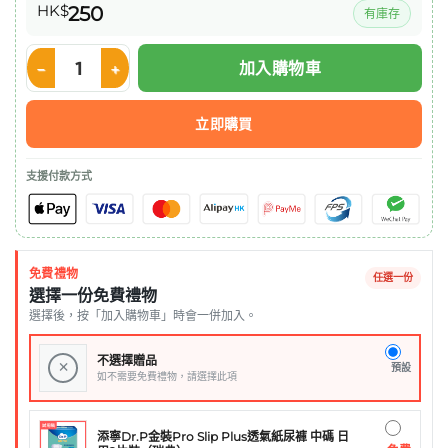
HK$
250
有庫存
加入購物車
Nestle ISOCAL 100 Mini 愛素寶 100ml x12 (粟米湯味) 數量
立即購買
支援付款方式
免費禮物
任選一份
選擇一份免費禮物
選擇後，按「加入購物車」時會一併加入。
不選擇贈品
×
預設
如不需要免費禮物，請選擇此項
添寧Dr.P金裝Pro Slip Plus透氣紙尿褲 中碼 日