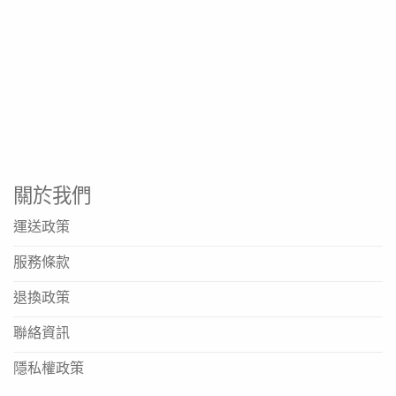
提供蛋白質與能量支持
術後或康復期營養補充
適合飲食不均或食慾不振時使用
產品規格
品名: 雀巢 Nestle Nutren Fibre 佳膳纖維營養品
規格: 800克 x 6罐
關於我們
主要成分: 含膳食纖維、乳清蛋白、多種維他命及礦物質
每食用分量膳食纖維: 3.8克
運送政策
每食用分量蛋白質: 10克
服務條款
口味: 香草口味
退換政策
沖調方法: 標準沖調方法
聯絡資訊
資料來源
隱私權政策
https://www.nestle.com.hk/en