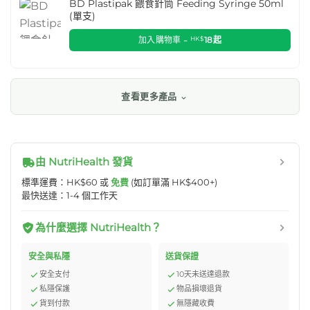
BD Plastipak 餵食針筒 Feeding Syringe 50ml
(單支)
加入購物車 -
HK$
18
起
查看更多產品
由 NutriHealth 發貨
標準運費：HK$60 或
免費
(如訂單滿 HK$400+)
最快送達：1-4 個工作天
為什麼選擇 NutriHealth？
安全與私隱
送貨保證
安全支付
10天未送達退款
私隱保護
物品損壞退貨
貨到付款
無隱藏收費