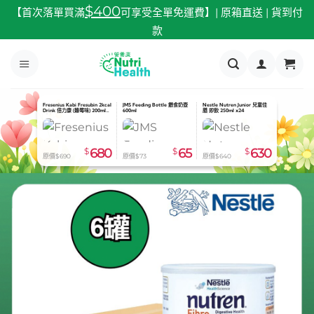
跳
$400
【首次落單買滿
可享受全單免運費】| 原箱直送 | 貨到付
至
款
內
容
Fresenius Kabi Fresubin 2kcal
JMS Feeding Bottle 餵食奶壺
Nestle Nutren Junior 兒童佳
Drink 倍力康 (雜莓味) 200ml
600ml
膳 即飲 250ml x24
x24
$
680
$
65
$
630
原價$690
原價$73
原價$640