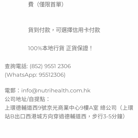
礦物質，提供均衡營養，適合希望增強日常健康、術後恢復
費（僅限首單）
或需要額外營養支持的人士。其香草口味易於入口，是方便
沖調的日常營養補充選擇。
產品功效
貨到付款，可選擇信用卡付款
含3.8克膳食纖維，促進腸道健康
100%本地行貨 正貨保證！
提供10克優質蛋白質，支持肌肉維持
含易消化乳清蛋白
查詢電話:
(852) 9551 2306
含多種維他命及礦物質，營養均衡
(WhatsApp:
95512306
)
香草口味，易於接受
電郵：
info@nutrihealth.com.hk
適合關注全面營養補充人士
公司地址/自提點：
產品功能
上環德輔道西9號京光商業中心9樓A室 總公司（上環
站B出口西港城方向穿過德輔道西，步行3-5分鐘）
日常營養補充
支持腸道健康與消化