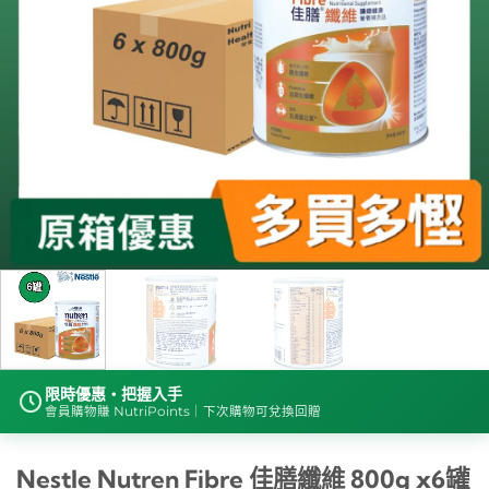
限時優惠・把握入手
會員購物賺 NutriPoints｜下次購物可兌換回贈
Nestle Nutren Fibre 佳膳纖維 800g x6罐