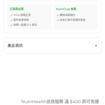
正貨與品質
NutriClub 會員
100% 原廠正貨
購物自動儲分
直供來源清晰
未來訂單可享額外節省
效期一般最少 6 個月
+
產品資訊
雀巢健康科學 Nutren Fibre 佳膳纖維營養品，專為關注腸
道健康及需要全面營養補充的人士而設。作為全球營養科學
領導者雀巢旗下的專業配方，此產品每食用分量蘊含3.8克
膳食纖維，有助平衡腸道菌叢生態，促進消化系統健康。同
時提供10克優質蛋白質，當中包含易於消化吸收的乳清蛋
白，能有效支持肌肉質量維持。產品配方含有多種維他命及
NutriHealth送貨服務 滿 $400 即可免運