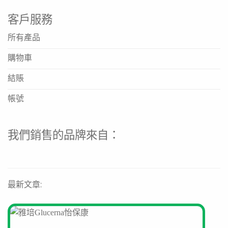
https://www.nestle.com.hk/zh
客戶服務
https://www.nestlehealthscience.com.hk/zh-hans
所有產品
雀巢 Nutren Fibre 佳膳適合哪些人飲用？
購物車
產品適合關注腸道健康、需要額外營養補充、術後恢復、食
結賬
慾不振或日常飲食營養可能不均的人士。建議根據個人健康
狀況諮詢醫生或營養師意見。
帳號
這款營養品的主要特點是什麼？
主要特點是每食用分量提供3.8克膳食纖維以促進腸道健
我們銷售的品牌來自：
康，以及10克優質蛋白質（含易消化乳清蛋白）來支持肌肉
維持，並含多種維他命及礦物質以達致營養均衡。
產品是什麼口味？如何沖調？
產品為香草口味。請參照包裝上的標準沖調方法進行沖調，
最新文章:
以確保獲得正確的營養比例。