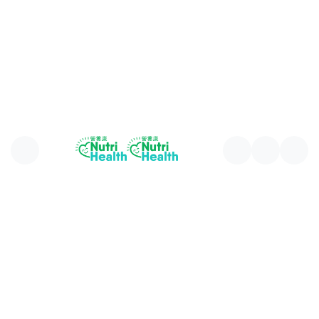
電郵：
info@nutrihealth.com.hk
公司地址/自提點：
上環德輔道西9號京光商業中心9樓A室 總公司（上環
站B出口西港城方向穿過德輔道西，步行3-5分鐘）
關於我們
運送政策
服務條款
退換政策