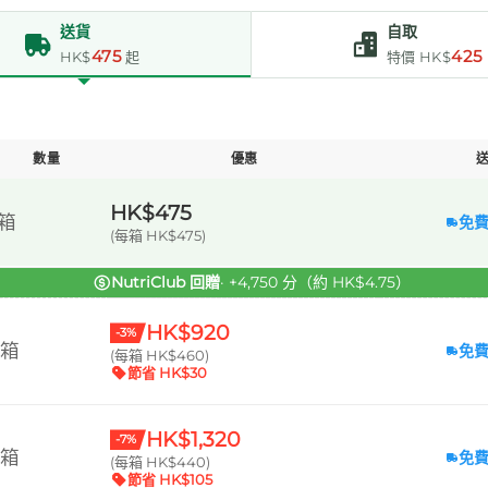
送貨
自取
475
425
HK$
起
特價 HK$
數量
優惠
HK$475
 箱
免
(每箱 HK$475)
NutriClub 回贈
· +4,750 分（約 HK$4.75）
HK$920
-3%
 箱
免
(每箱 HK$460)
節省 HK$30
HK$1,320
-7%
 箱
免
(每箱 HK$440)
節省 HK$105