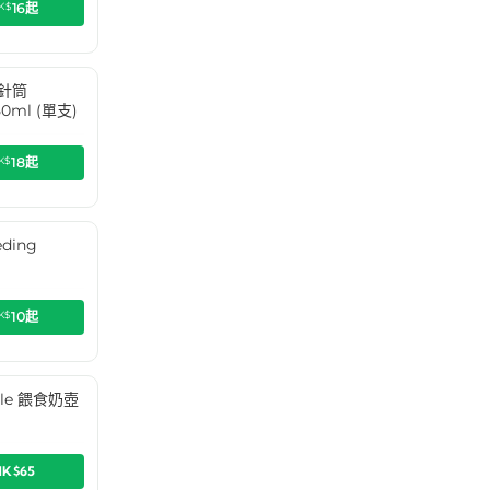
K$
16
起
食針筒
50ml (單支)
K$
18
起
ding
)
K$
10
起
ttle 餵食奶壺
HK$65