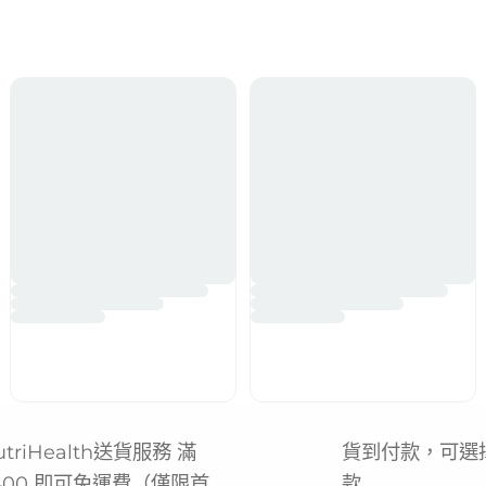
utriHealth送貨服務 滿
貨到付款，可選
400 即可免運費（僅限首
款