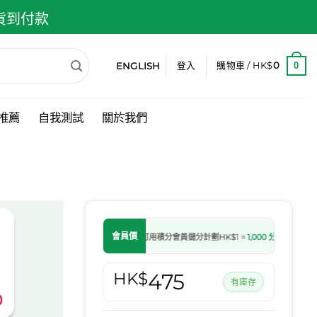
 貨到付款
ENGLISH
0
登入
購物車 /
HK$
0
推薦
自我測試
關於我們
會員價
為處理中後自動入分
購物滿
HK$650
可用積分
會員儲分計劃
HK$1 =
1,000 分
訂單轉為處理中
HK$
475
有庫存
0