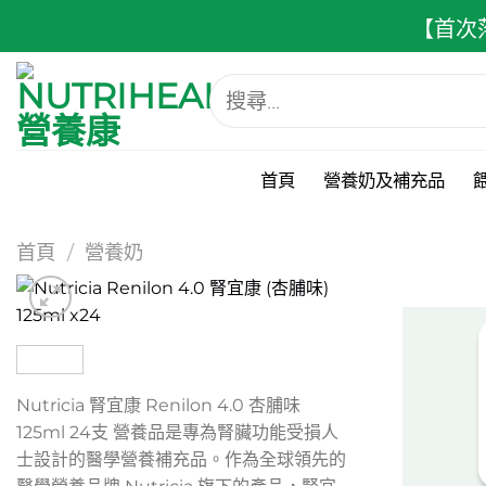
跳
【首次
至
內
搜
容
尋
關
鍵
字:
首頁
營養奶及補充品
首頁
/
營養奶
Nutricia 腎宜康 Renilon 4.0 杏脯味
125ml 24支 營養品是專為腎臟功能受損人
士設計的醫學營養補充品。作為全球領先的