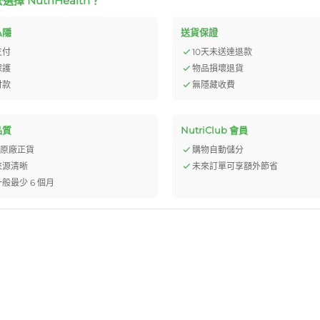
擇 NutriHealth？
私隱
送貨保證
支付
10天未送達退款
保護
物品損壞退貨
付款
無隱藏收費
品質
NutriClub 會員
% 原廠正貨
購物自動儲分
來源清晰
未來訂單可享額外節省
般最少 6 個月