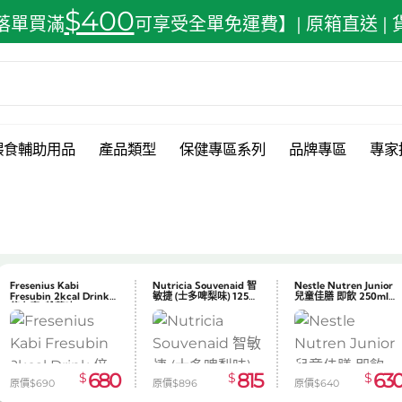
$400
落單買滿
可享受全單免運費】| 原箱直送 |
餵食輔助用品
產品類型
保健專區系列
品牌專區
專家
JMS Feeding Bottle 餵
Nutricia Souvenaid 智
Nestle Nutren Junior
食奶壺 600ml
敏捷 (士多啤梨味) 125ml
兒童佳膳 即飲 250ml
會員儲分計劃
HK$1 =
1,000 分
訂單轉
x24
x24
65
815
63
$
$
$
原價$73
原價$896
原價$640