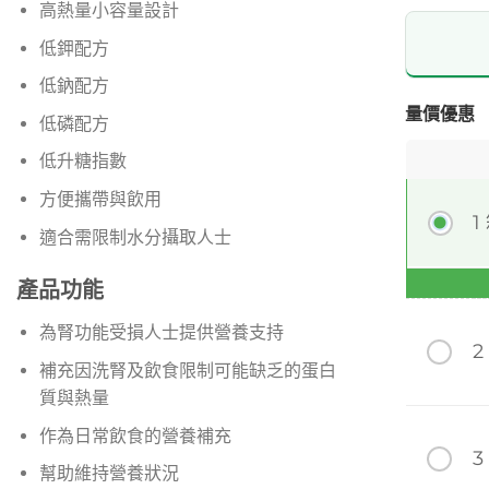
高熱量小容量設計
低鉀配方
低鈉配方
量價優惠
低磷配方
低升糖指數
方便攜帶與飲用
1
適合需限制水分攝取人士
產品功能
為腎功能受損人士提供營養支持
2
補充因洗腎及飲食限制可能缺乏的蛋白
質與熱量
作為日常飲食的營養補充
3
幫助維持營養狀況