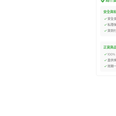
為什麼選
安全與
安全
私隱
貨到
正貨與
100
直供
效期一