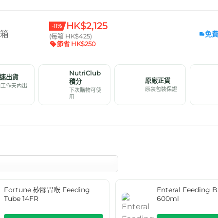
HK$2,125
-11%
 箱
免
(每箱 HK$425)
節省 HK$250
NutriClub
速出貨
原廠正貨
積分
個工作天內出
原裝包裝保證
下次購物可使
用
Fortune 矽膠胃喉 Feeding
Enteral Feedin
Tube 14FR
600ml