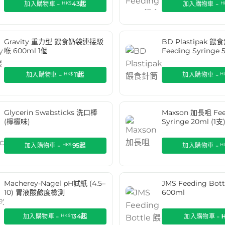
加入購物車 -
HK$
43
起
加入購物車 -
H
Gravity 重力型 餵食奶袋連接駁
BD Plastipak 餵
喉 600ml 1個
Feeding Syringe 
加入購物車 -
HK$
11
起
加入購物車 -
H
Glycerin Swabsticks 洗口棒
Maxson 加長咀 Fee
(檸檬味)
Syringe 20ml (1支
加入購物車 -
HK$
95
起
加入購物車 -
H
Macherey-Nagel pH試紙 (4.5–
JMS Feeding Bo
10) 胃液酸鹼度檢測
600ml
加入購物車 -
HK$
134
起
加入購物車 -