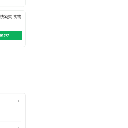
Up 快凝寶 食物
HK$77