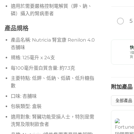
適用於需要嚴格控制電解質（鉀、鈉、
磷）攝入的腎病患者
5
產品規格
產品名稱: Nutricia 腎宜康 Renilon 4.0
杏脯味
快
1
規格: 125毫升 x 24支
貨
每100毫升蛋白質含量: 約7.3克
主要特點: 低鉀、低鈉、低磷、低升糖指
數
附加產品
口味: 杏脯味
包裝類型: 盒裝
適用對象: 腎臟功能受損人士，特別是需
洗腎及限制飲食者