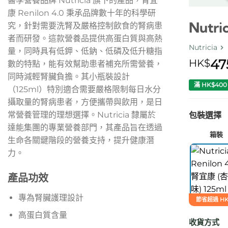
醫學營養品牌 Nutricia 旗下的產品，腎宜
康 Renilon 4.0 秉承品牌數十年的科學研
Nutri
究，針對需要洗腎及嚴格控制飲食的腎病患
者而研發。這款營養品提供高蛋白質與高熱
Nutricia
量，同時具有低鉀、低鈉、低磷及低升糖指
47
HK$
數的特點，能有效幫助患者補充所需營養，
同時減輕腎臟負擔。其小瓶裝設計
滿 HK$40
（125ml）特別適合需要嚴格限制每日水分
攝取量的腎病患者，方便攜帶與飲用，是日
包裝選擇
常營養管理的理想選擇。Nutricia 隸屬於
達能集團的專業營養部門，其產品旨在透過
箱裝
生命各關鍵階段的營養支持，提升健康潛
力。
產品功效
專為腎臟護理設計
節省超過 HK
高蛋白質含量
收貨方式