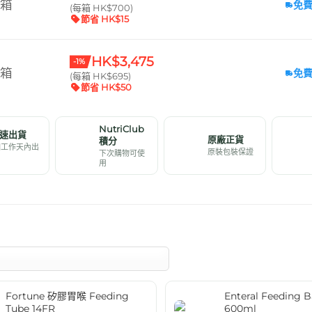
 箱
免
(每箱 HK$700)
節省 HK$15
HK$3,475
-1%
 箱
免
(每箱 HK$695)
節省 HK$50
NutriClub
速出貨
原廠正貨
積分
個工作天內出
原裝包裝保證
下次購物可使
用
Fortune 矽膠胃喉 Feeding
Enteral Feedin
Tube 14FR
600ml