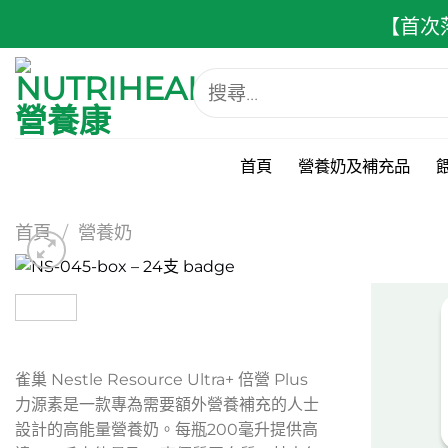
跳
【首次
至
內
搜
容
尋
關
鍵
字:
首頁
營養奶及補充品
首頁
/
營養奶
雀巢 Nestle Resource Ultra+ 倍營 Plus
力源素是一款專為需要額外營養補充的人士
設計的高能量營養奶。每瓶200毫升提供高