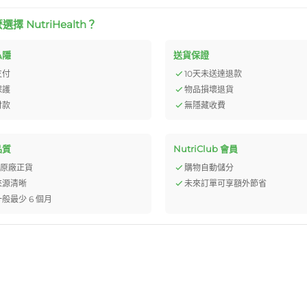
擇 NutriHealth？
私隱
送貨保證
支付
10天未送達退款
保護
物品損壞退貨
付款
無隱藏收費
品質
NutriClub 會員
% 原廠正貨
購物自動儲分
來源清晰
未來訂單可享額外節省
般最少 6 個月