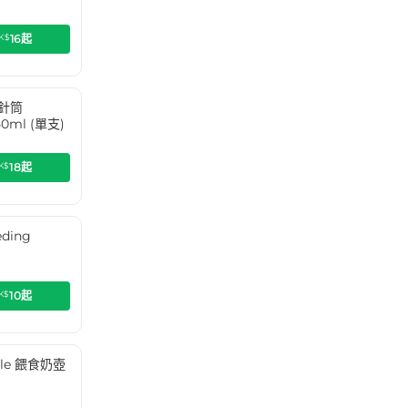
K$
16
起
食針筒
50ml (單支)
K$
18
起
ding
)
K$
10
起
ttle 餵食奶壺