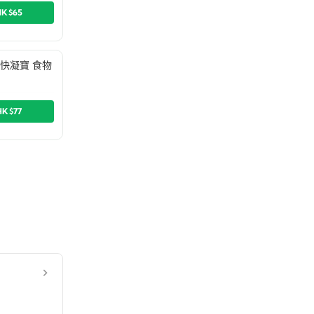
HK$65
Up 快凝寶 食物
HK$77