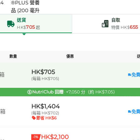
送貨
自取
705
655
HK$
起
特價 HK$
數量
優惠
HK$705
 箱
免
(每箱 HK$705)
NutriClub 回贈
· +7,050 分（約 HK$7.05）
HK$1,404
 箱
免
(每箱 HK$702)
節省 HK$6
HK$2,100
-1%