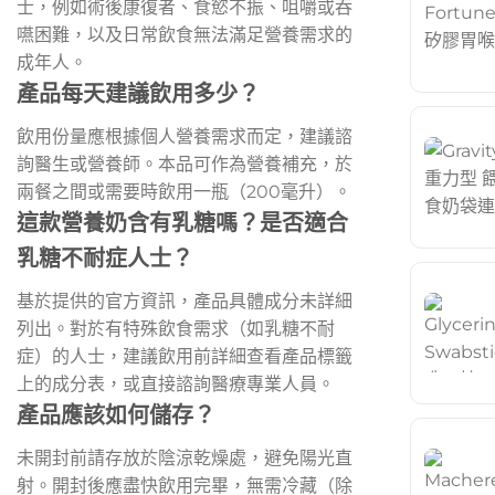
士，例如術後康復者、食慾不振、咀嚼或吞
嚥困難，以及日常飲食無法滿足營養需求的
成年人。
產品每天建議飲用多少？
飲用份量應根據個人營養需求而定，建議諮
詢醫生或營養師。本品可作為營養補充，於
兩餐之間或需要時飲用一瓶（200毫升）。
這款營養奶含有乳糖嗎？是否適合
乳糖不耐症人士？
基於提供的官方資訊，產品具體成分未詳細
列出。對於有特殊飲食需求（如乳糖不耐
症）的人士，建議飲用前詳細查看產品標籤
上的成分表，或直接諮詢醫療專業人員。
產品應該如何儲存？
未開封前請存放於陰涼乾燥處，避免陽光直
射。開封後應盡快飲用完畢，無需冷藏（除