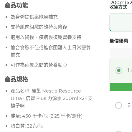
產品功能
收貨方式
為身體提供高能量補充
支持肌肉組織的維持與修復
適用於術後、疾病恢復期營養支持
量價優惠
適合食慾不佳或進食困難人士日常營養
補充
可作為兩餐之間的營養點心
1
產品規格
產品名稱: 雀巢 Nestle Resource
Ultra+ 倍營 Plus 力源素 200ml x24支
2
榛子味
能量: 450 千卡/瓶 (2.25 千卡/毫升)
蛋白質: 32克/瓶