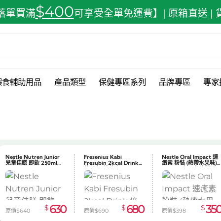
$400
落單買滿
可享受全單免運費】| 原箱直送 |
餵食輔助用品
產品類型
保健專區系列
品牌專區
專家
Nestle Nutren Junior
Fresenius Kabi
Nestle Oral Impact 速
兒童佳膳 即飲 250ml
Fresubin 2kcal Drink
癒素 粉裝 (熱帶水果味)
x24
倍力康 (雜莓味) 200ml
74g x10包（有效期到
x24
2026.08.31）
630
680
35
$
$
$
原價$640
原價$690
原價$398