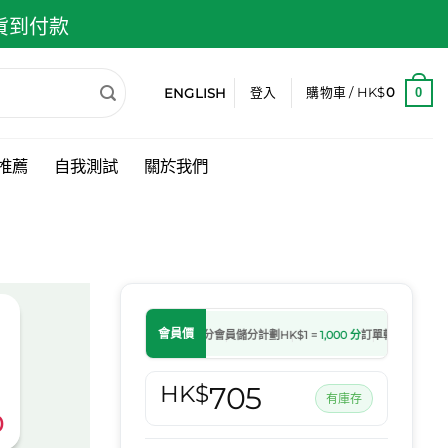
 貨到付款
ENGLISH
0
登入
購物車 /
HK$
0
推薦
自我測試
關於我們
會員價
會員儲分計劃
HK$1 =
1,000 分
訂單轉為處理中後
HK$
705
有庫存
0