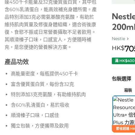
達450千卡能量及32克優質蛋白質，其中包
含60%乳清蛋白，能高效補充身體所需。產
Nestl
品特別添加3克必需氨基酸亮氨酸，有助於
維持肌肉質量及修復身體組織，適合術後康
200ml
復、食慾不振或日常營養攝取不足者飲用。
Nestle
其順滑榛子口味，口感宜人，方便隨時補
70
HK$
充，是您便捷的營養解決方案。
產品功效
滿 HK$40
高能量密度，每瓶提供450千卡
包裝選擇
富含優質蛋白質，每份含32克
箱裝
特別添加3克亮氨酸，有助維持肌肉
含60%乳清蛋白，易於吸收
順滑榛子口味，口感佳
獨立包裝，方便攜帶及飲用
節省超過 HK