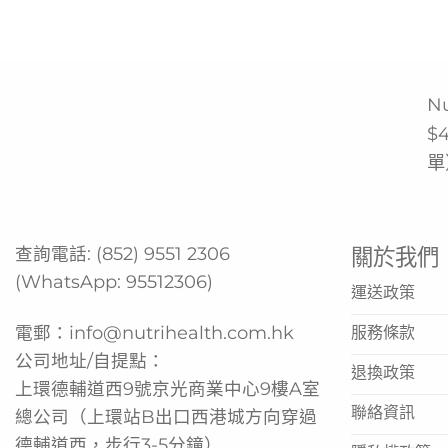
N
$
單
查詢電話:
(852) 9551 2306
關於我們
(WhatsApp:
95512306
)
運送政策
電郵：
info@nutrihealth.com.hk
服務條款
公司地址/自提點：
退換政策
上環德輔道西9號京光商業中心9樓A室
聯絡資訊
總公司（上環站B出口西港城方向穿過
德輔道西，步行3-5分鐘）