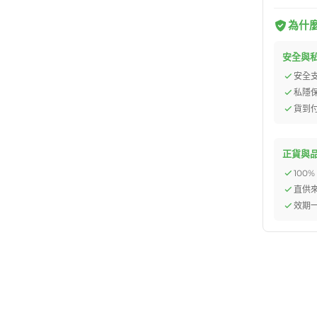
為什麼選
安全與
安全
私隱
貨到
正貨與
100
直供
效期一