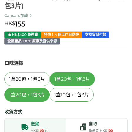
包3片)
Cancare加護
HK$
155
滿 HK$400 免運費
特快 1-4 個工作日送達
支持貨到付款
全部產品 100% 原廠及直供來源
口味選擇
1盒20包，1包6片
1盒20包，1包3片
1盒20包，1包3片
1盒10包，1包3片
收貨方式
送貨
自取
155
155
HK$
起
免運費 HK$