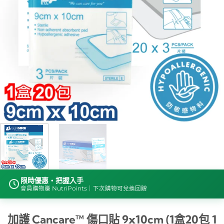
限時優惠・把握入手
會員購物賺 NutriPoints｜下次購物可兌換回贈
加護 Cancare™ 傷口貼 9x10cm (1盒20包 1