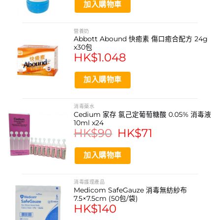
加入購物車
營養奶
Abbott Abound 快癒素 傷口癒合配方 24g
x30包
HK$
1.048
加入購物車
消毒藥水
Cedium 家存 氯己定葡萄糖酸 0.05% 消毒液
10ml x24
HK$
90
Original
HK$
71
Current
price
price
was:
is:
HK$90.
HK$71.
加入購物車
消毒護理產品
Medicom SafeGauze 消毒無紡紗布
7.5×7.5cm (50包/袋)
HK$
140