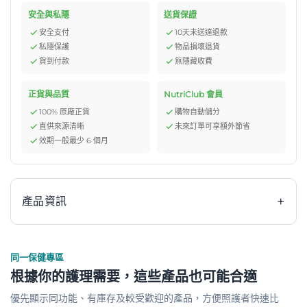
安全與私隱
送貨保證
安全支付
10天未送達退款
私隱保護
物品損壞退貨
貨到付款
無隱藏收費
正貨與品質
NutriClub 會員
100% 原廠正貨
購物自動儲分
直供來源清晰
未來訂單可享額外節省
效期一般最少 6 個月
+
產品資訊
同一保健專區
尺碼 包裝規格
根據你的護理需要，這些產品也可能合適
9cm x 10cm 3片/包, 20包/盒
優先顯示同功能、有庫存及較受歡迎的產品，方便照護者快速比
消毒