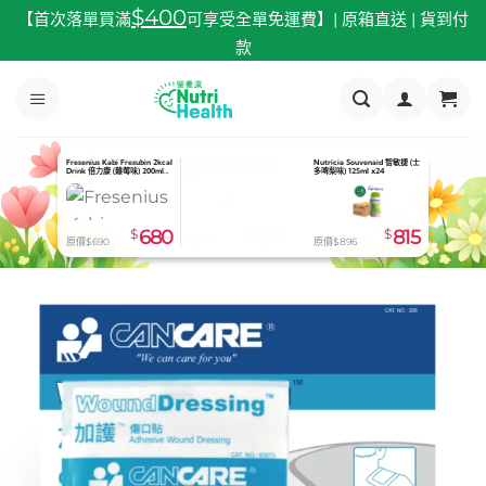
跳
$400
【首次落單買滿
可享受全單免運費】| 原箱直送 | 貨到付
至
款
內
容
Fresenius Kabi Fresubin 2kcal
Abbott Nepro LP 怡腎康 較低
Nestle Nutren Junior 兒童佳
Drink 倍力康 (雜莓味) 200ml
蛋白配方 (雲呢拿味) 24支/箱-
膳 即飲 250ml x24
x24
預定貨品
$
680
$
815
$
630
原價$690
原價$830
原價$640