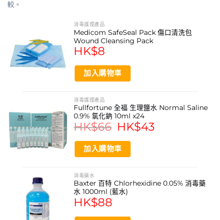
較。
獨立包裝
附有不黏傷口吸水墊
消毒護理產品
Medicom SafeSeal Pack 傷口清洗包
低敏度
Wound Cleansing Pack
HK$
8
加入購物車
消毒護理產品
Fullfortune 全福 生理鹽水 Normal Saline
0.9% 氯化鈉 10ml x24
HK$
66
Original
HK$
43
Current
price
price
was:
is:
HK$66.
HK$43.
加入購物車
消毒藥水
Baxter 百特 Chlorhexidine 0.05% 消毒藥
水 1000ml (藍水)
HK$
88