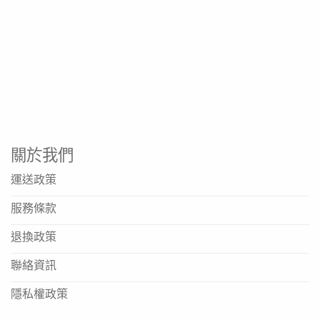
產品規格
商品名稱: 洗口棒 Glycerin Swabsticks 提子味
品牌: 鈺喜
類型: 口腔棉棒 (滅菌)
主要成分: 甘油、檸檬酸
口味: 提子味
關於我們
許可證字號: 衛署醫器製陸輸壹字第000003號 (參考同
運送政策
系列)
服務條款
製造廠: 中國衛生材料生產中心股份有限公司
製造廠地址: 彰化市福田里彰南路六段424巷21號
退換政策
聯絡資訊
這款洗口棒的主要成分是什麼？有什麼作用？
主要成分包含甘油及檸檬酸。甘油能有效保濕，緩解口腔乾
隱私權政策
燥；檸檬酸則有助於清潔並帶來清爽口感，共同作用以維持