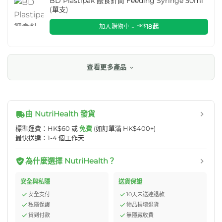
BD Plastipak 餵食針筒 Feeding Syringe 50ml
(單支)
加入購物車 -
HK$
18
起
查看更多產品
由 NutriHealth 發貨
標準運費：HK$60 或
免費
(如訂單滿 HK$400+)
最快送達：1-4 個工作天
為什麼選擇 NutriHealth？
安全與私隱
送貨保證
安全支付
10天未送達退款
私隱保護
物品損壞退貨
貨到付款
無隱藏收費