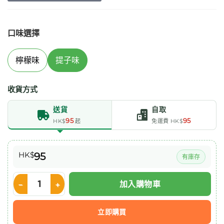
口味選擇
檸檬味
提子味
收貨方式
送貨
自取
95
95
HK$
起
免運費 HK$
HK$
95
有庫存
加入購物車
Glycerin Swabsticks 洗口棒 (提子味) 數量
立即購買