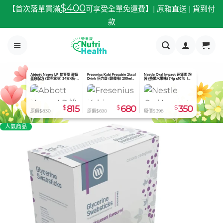
跳
$400
【首次落單買滿
可享受全單免運費】| 原箱直送 | 貨到付
至
款
內
容
Abbott Nepro LP 怡腎康 較低
Fresenius Kabi Fresubin 2kcal
Nestle Oral Impact 速癒素 粉
蛋白配方 (雲呢拿味) 24支/箱-
Drink 倍力康 (雜莓味) 200ml
裝 (熱帶水果味) 74g x10包（有
預定貨品
x24
效期到2026.08.31）
$
815
$
680
$
350
原價$830
原價$690
原價$398
人氣商品