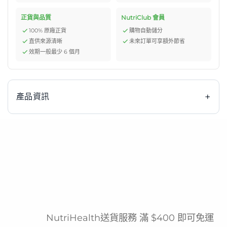
正貨與品質
NutriClub 會員
100% 原廠正貨
購物自動儲分
直供來源清晰
未來訂單可享額外節省
效期一般最少 6 個月
+
產品資訊
鈺喜〔口腔棉棒〕滅菌系列之洗口棒 Glycerin
Swabsticks 提子味，專為需要口腔清潔護理之人士設計。
本品為醫療級滅菌棉棒，採用柔軟尖端，搭配甘油及檸檬酸
等成分，能溫和清潔口腔、緩解口乾不適，並提供清爽的提
子風味，提升使用舒適感與意願。由中國衛生材料生產中心
股份有限公司製造，品質安全有保障，是居家照護、醫療院
NutriHealth送貨服務 滿 $400 即可免運
所及長期護理必備的餵食輔助與口腔清潔用品。