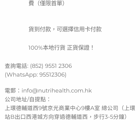
費（僅限首單）
產品功效
緩解口乾不適，增加患者舒適度
貨到付款，可選擇信用卡付款
提供令人愉快及清爽的提子口感
有效清潔口腔，輔助避免細菌感染
100%本地行貨 正貨保證！
滅菌處理，使用更安心
查詢電話:
(852) 9551 2306
柔軟尖端設計，溫和不刺激
(WhatsApp:
95512306
)
產品功能
電郵：
info@nutrihealth.com.hk
溫和清潔口腔黏膜與牙齒
公司地址/自提點：
濕潤口腔，緩解乾燥不適
上環德輔道西9號京光商業中心9樓A室 總公司（上環
刺激唾液分泌
站B出口西港城方向穿過德輔道西，步行3-5分鐘）
適用於日常口腔護理及臥床患者照護
作為餵食前後之口腔清潔輔助用具