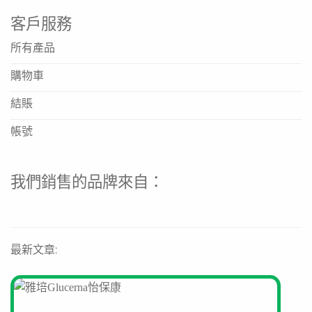
口腔濕潤與清潔。
客戶服務
這款產品適合哪些人使用？
特別適合因疾病、年齡或手術後導致口腔自潔能力下降、有
所有產品
口乾困擾的人士，例如長者、臥床患者、或正在接受特定治
購物車
療者，作為日常口腔清潔護理的輔助工具。
使用時需要注意什麼？
結賬
本品為一次性使用之滅菌產品，請勿重複使用。使用時請以
帳號
棉棒輕柔擦拭口腔內壁、牙齦及舌面。若口腔有嚴重潰瘍或
傷口，建議諮詢醫療專業人員後再使用。
產品是無糖的嗎？
我們銷售的品牌來自：
根據參考資料中對同系列口味的描述，本品為「無糖拭
子」，提子味是透過食用香精提供風味，旨在提升使用意
願，而不增加糖分攝取負擔。
最新文章: