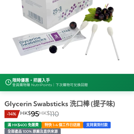
限時優惠・把握入手
會員購物賺 NutriPoints｜下次購物可兌換回贈
Glycerin Swabsticks 洗口棒 (提子味)
HK$
95
HK$
110
-14%
滿 HK$400 免運費
特快 1-4 個工作日送達
支持貨到付款
全部產品 100% 原廠及直供來源