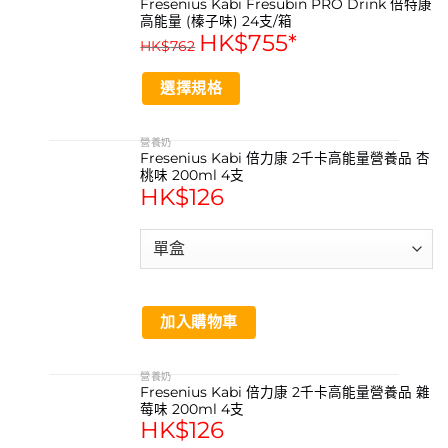
Fresenius Kabi Fresubin PRO Drink 倍特康
on
高能量 (榛子味) 24支/箱
HK$
755
*
the
HK$
762
product
page
選擇規格
This
product
營養奶
Fresenius Kabi 倍力康 2千卡高能量營養品 杏
has
桃味 200ml 4支
multiple
HK$
126
variants.
The
options
may
be
chosen
加入購物車
on
the
product
營養奶
page
Fresenius Kabi 倍力康 2千卡高能量營養品 雜
莓味 200ml 4支
HK$
126