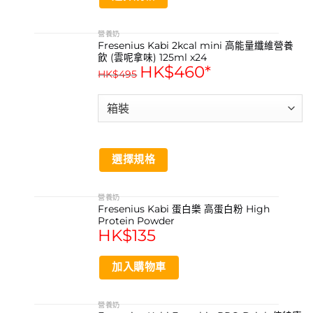
This
product
營養奶
Fresenius Kabi 2kcal mini 高能量纖維營養
has
飲 (雲呢拿味) 125ml x24
multiple
HK$
460
*
HK$
495
variants.
The
options
may
be
chosen
選擇規格
on
the
This
product
product
營養奶
page
Fresenius Kabi 蛋白樂 高蛋白粉 High
has
Protein Powder
multiple
HK$
135
variants.
The
加入購物車
options
may
be
營養奶
chosen