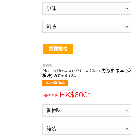
選擇規格
This
product
營養奶
Nestle Resource Ultra Clear 力源素 果萃 (香
has
橙味) 200ml x24
multiple
🔥 人氣商品
variants.
The
HK$
600
*
HK$
615
options
may
be
chosen
on
the
product