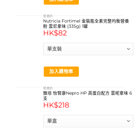
營養奶
Nutricia Fortimel 金裝能全素完整均衡營養
粉 雲尼拿味 (335g) 1罐
HK$
82
加入購物車
營養奶
雅培 怡腎康Nepro HP 高蛋白配方 雲呢拿味 6
支
HK$
218