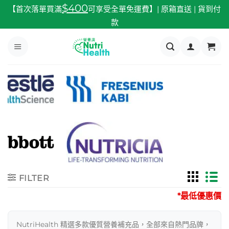
跳
$400
【首次落單買滿
可享受全單免運費】| 原箱直送 | 貨到付
至
款
內
容
FILTER
*最低優惠價
NutriHealth 精選多款優質營養補充品，全部來自熱門品牌，