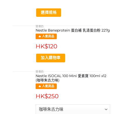
page
選擇規格
This
product
營養奶
Nestle Beneprotein 蛋白補 乳清蛋白粉 227g
has
multiple
🔥 人氣商品
variants.
HK$
120
The
options
may
加入購物車
be
chosen
營養奶
on
Nestle ISOCAL 100 Mini 愛素寶 100ml x12
the
(咖啡朱古力味)
product
🔥 人氣商品
page
HK$
250