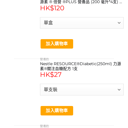
源素 ® 倍營 ®PLUS 營養品 (200 毫升*4支) 榛
HK$
120
子味
加入購物車
營養奶
Nestle RESOURCE®Diabetic(250ml) 力源
素®關注血糖配方 1支
HK$
27
加入購物車
營養奶