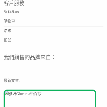
客戶服務
https://fresenius-kabi.com/hk/contact
所有產品
https://www.fresenius-kabi.com/hk
購物車
倍力康 Fresubin 2kcal Drink 適合哪些人士飲用？
結賬
本品專為能量及蛋白質需求增加、或需要限制液體攝入的慢
帳號
性及危重病人設計，適合需要改善營養狀況的人士作為口服
營養補充品或代餐。
這款營養奶的能量密度是多少？
我們銷售的品牌來自：
倍力康 Fresubin 2kcal Drink 是一款高能量密度營養品，
每毫升提供2大卡能量，能高效滿足額外營養需求。
產品應該如何儲存？
最新文章:
請存放於陰涼乾燥處，避免陽光直射。開封後請儘快飲用。
具體儲存條件請參閱產品包裝說明。
如果對產品有不良反應，應該如何報告？
如懷疑使用Fresenius Kabi產品後出現不良事件（副作
用），請立即透過官方網站提供的聯絡方式（如