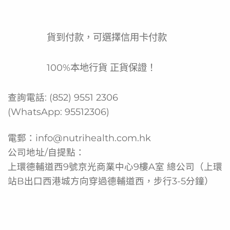
用，既可作為日常營養補充，也可用作代餐，適合需要額外
營養支持的人士。
產品功效
貨到付款，可選擇信用卡付款
高能量密度 (2 kcal/mL)
100%本地行貨 正貨保證！
富含優質蛋白質
專為能量及蛋白質需求增加人士設計
查詢電話:
(852) 9551 2306
適合需要限制液體攝入的人士
(WhatsApp:
95512306
)
即開即飲，方便易用
電郵：
info@nutrihealth.com.hk
有助改善營養狀況及健康成效
公司地址/自提點：
產品功能
上環德輔道西9號京光商業中心9樓A室 總公司（上環
站B出口西港城方向穿過德輔道西，步行3-5分鐘）
為慢性及危重病人提供全面營養支持
作為日常口服營養補充品 (ONS)
在食慾不振或進食困難時作為代餐