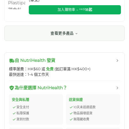
加入購物車 -
HK$
18
起
查看更多產品
由 NutriHealth 發貨
標準運費：HK$60 或
免費
(如訂單滿 HK$400+)
最快送達：1-4 個工作天
為什麼選擇 NutriHealth？
安全與私隱
送貨保證
安全支付
10天未送達退款
私隱保護
物品損壞退貨
貨到付款
無隱藏收費