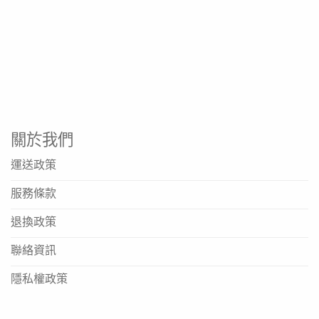
幫助滿足增加的能量及蛋白質需求
適用於需要限水的營養管理方案
產品規格
產品名稱: 倍力康 Fresubin 2kcal Drink 杏桃味
品牌: Fresenius Kabi
關於我們
規格: 200毫升/支
包裝: 24支/箱
運送政策
產品類型: 口服營養補充品 (ONS)
服務條款
能量密度: 2 kcal/mL
退換政策
口味: 杏桃味
聯絡資訊
適用對象: 能量及蛋白質需求增加或需限水人士
隱私權政策
資料來源
https://www.fresenius-kabi.com/hk/contact