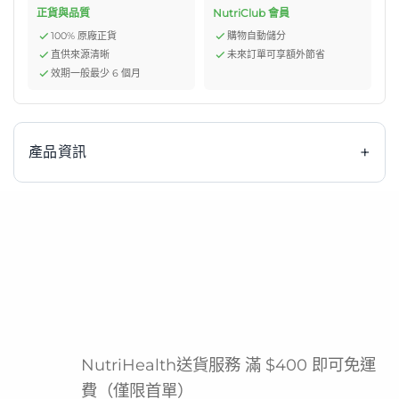
正貨與品質
NutriClub 會員
100% 原廠正貨
購物自動儲分
直供來源清晰
未來訂單可享額外節省
效期一般最少 6 個月
+
產品資訊
倍力康 Fresubin 2kcal Drink 杏桃味 200ml 是一款由全
球醫療保健公司 Fresenius Kabi 精心研發的高能量口服營
養補充品 (ONS)。每支200毫升的小巧包裝，專為滿足能量
及蛋白質需求增加、或需要限制液體攝入的慢性及危重病人
而設計。它提供每毫升2大卡的高能量密度，富含優質蛋白
質，能有效幫助改善營養狀況，促進健康成效，是臨床營養
NutriHealth送貨服務 滿 $400 即可免運
支援的可靠選擇。這款即開即飲的杏桃味營養奶，方便易
費（僅限首單）