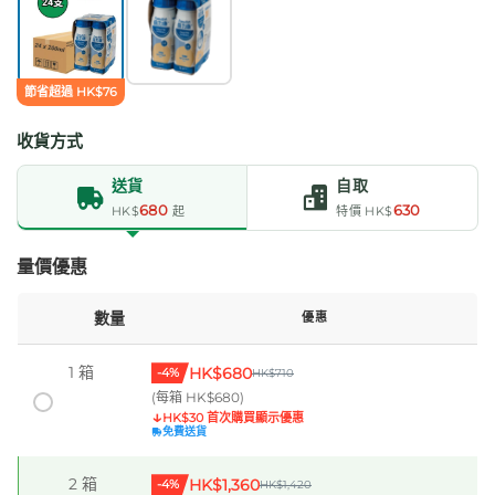
節省超過 HK$76
收貨方式
送貨
自取
680
630
HK$
起
特價 HK$
量價優惠
數量
優惠
1 箱
HK$680
-4%
HK$710
(每箱 HK$680)
↓
HK$30 首次購買顯示優惠
免費送貨
2 箱
HK$1,360
-4%
HK$1,420