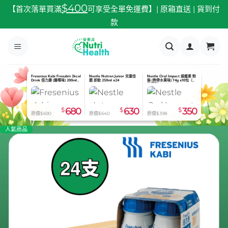
跳
$400
【首次落單買滿
可享受全單免運費】| 原箱直送 | 貨到付
至
款
內
容
Fresenius Kabi Fresubin 2kcal
Nestle Nutren Junior 兒童佳
Nestle Oral Impact 速癒素 粉
Drink 倍力康 (雜莓味) 200ml
膳 即飲 250ml x24
裝 (熱帶水果味) 74g x10包（有
x24
效期到2026.08.31）
$
680
$
630
$
350
原價$690
原價$640
原價$398
人氣商品