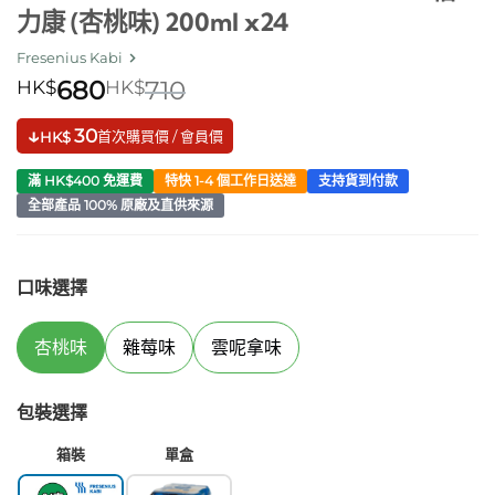
力康 (杏桃味) 200ml x24
Fresenius Kabi
HK$
680
HK$
710
↓
30
首次購買價 / 會員價
HK$
滿 HK$400 免運費
特快 1-4 個工作日送達
支持貨到付款
全部產品 100% 原廠及直供來源
口味選擇
杏桃味
雜莓味
雲呢拿味
包裝選擇
箱裝
單盒