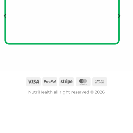
https://www.fresenius-kabi.com/hk/contact）與
Fresenius Kabi香港有限公司聯繫，以便即時處理。
NutriHealth all right reserved © 2026