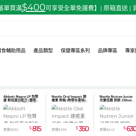
$400
落單買滿
可享受全單免運費】| 原箱直送 |
餵食輔助用品
產品類型
保健專區系列
品牌專區
專家
Abbott Nepro LP 怡腎
Nestle Oral Impact 速
Nestle Nutren Junior
康 較低蛋白配方 (雲呢拿
癒素 粉裝 (熱帶水果味)
兒童佳膳 即飲 250ml
味) 24支/箱-預定貨品
74g x10包（有效期到
x24
2026.08.31）
815
350
63
$
$
$
原價$830
原價$398
原價$640