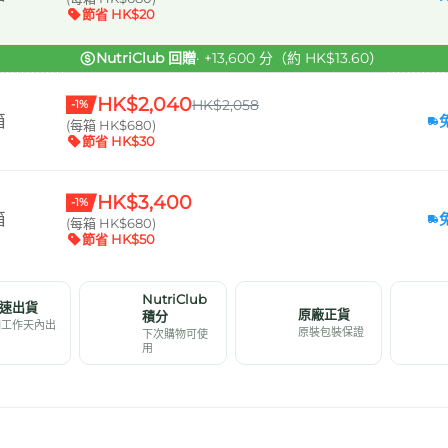
節省 HK$20
NutriClub 回贈
· +13,600 分（約 HK$13.60）
HK$2,040
HK$2,058
-1%
箱
(每箱 HK$680)
節省 HK$30
HK$3,400
-1%
箱
(每箱 HK$680)
節省 HK$50
NutriClub
速出貨
原廠正貨
積分
個工作天內出
原裝包裝保證
下次購物可使
用