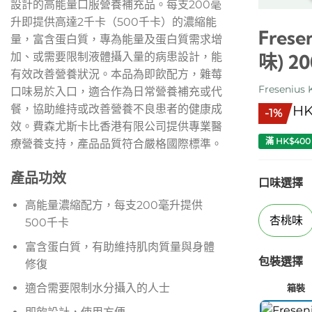
設計的高能量口服營養補充品。每支200毫
升即提供高達2千卡（500千卡）的濃縮能
Frese
量，富含蛋白質，專為能量及蛋白質需求增
加、或需要限制液體攝入量的病患設計，能
味) 20
有效改善營養狀況。本品為即飲配方，雜莓
Fresenius 
口味易於入口，適合作為日常營養補充或代
餐，協助維持或改善營養不良患者的健康成
HK
-1%
效。費森尤斯卡比香港有限公司提供專業醫
滿 HK$40
療營養支持，產品品質符合嚴格國際標準。
產品功效
口味選擇
高能量濃縮配方，每支200毫升提供
杏桃味
500千卡
富含蛋白質，有助維持肌肉質量與身體
包裝選擇
修復
適合需要限制水分攝入的人士
箱裝