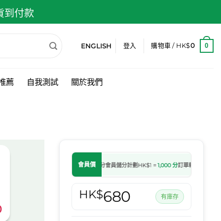
 貨到付款
ENGLISH
0
登入
購物車 /
HK$
0
推薦
自我測試
關於我們
會員價
會員儲分計劃
HK$1 =
1,000 分
訂單轉為處理中後
HK$
680
有庫存
0