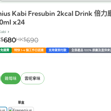
nius Kabi Fresubin 2kcal Drink 倍
0ml x24
Kabi
680
690
$
HK$
0 免運費
特快 1-4 個工作日送達
支持貨到付款
全部產品 100% 原廠及直供來
雜莓味
雲呢拿味
單盒