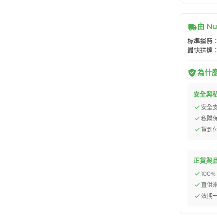
由 Nu
標準運費：H
最快送達：
為什麼選
安全與
安全
私隱
貨到
正貨與
100
直供
效期一