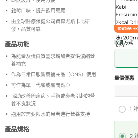
即飲設計，使用方便
雜莓口味，提升飲用意願
由全球醫療保健公司費森尤斯卡比研
發，品質可靠
節省超過 HK
收貨方式
產品功能
為能量及蛋白質需求增加者提供濃縮營
養補充
作為日常口服營養補充品（ONS）使用
量價優惠
可作為單一代餐或餐間點心
協助改善因疾病、手術或衰老引起的營
養不良狀況
1 
適用於需要限水的患者進行營養支持
產品規格
2 