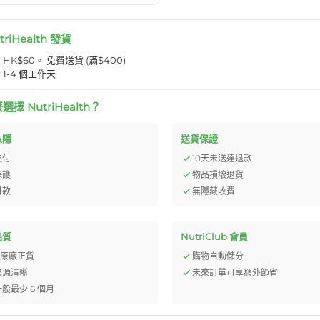
triHealth 發貨
K$60。 免費送貨 (滿$400)
1-4 個工作天
擇 NutriHealth？
私隱
送貨保證
支付
10天未送達退款
保護
物品損壞退貨
付款
無隱藏收費
品質
NutriClub 會員
% 原廠正貨
購物自動儲分
來源清晰
未來訂單可享額外節省
般最少 6 個月