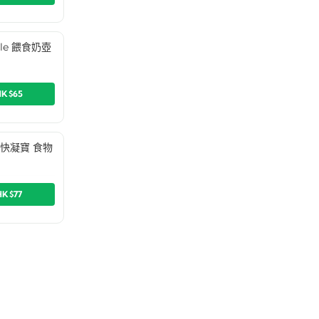
ttle 餵食奶壺
HK$65
Up 快凝寶 食物
HK$77