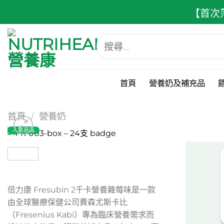
跳
【首次
至
內
搜
容
尋
關
鍵
字:
首頁
營養奶及補充品
首頁
/
營養奶
人氣商品
倍力康 Fresubin 2千卡營養雜莓味是一款
由全球醫療保健公司費森尤斯卡比
（Fresenius Kabi）專為臨床營養需求而