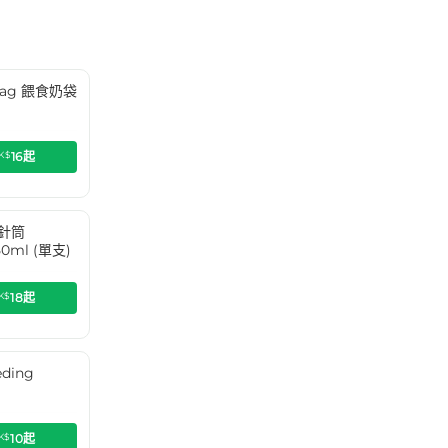
g Bag 餵食奶袋
K$
16
起
食針筒
50ml (單支)
K$
18
起
ding
)
K$
10
起